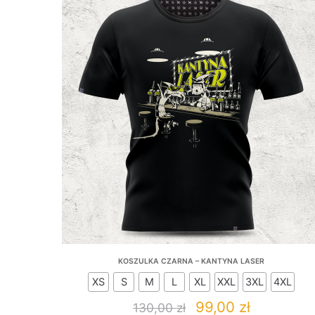
KOSZULKA CZARNA – KANTYNA LASER
XS
S
M
L
XL
XXL
3XL
4XL
Original
Current
99,00
zł
130,00
zł