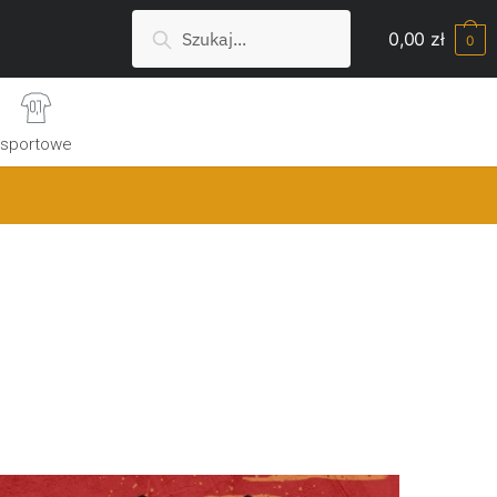
Szukaj:
Search
0,00
zł
0
sportowe