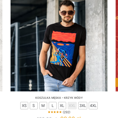
KOSZULKA MĘSKA – KRZYK WÓDY
XS
S
M
L
XL
XXL
3XL
4XL
(292)