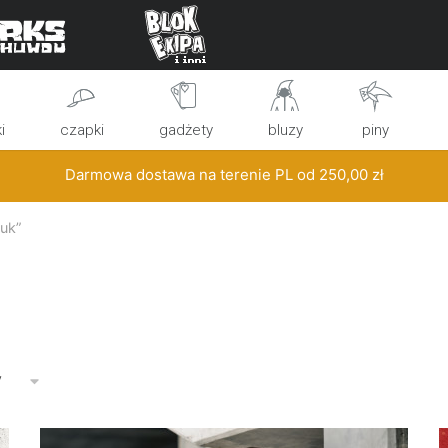
i
czapki
gadżety
bluzy
piny
Darmowa dostawa na terenie PL od
250,00
zł
ruk”
y