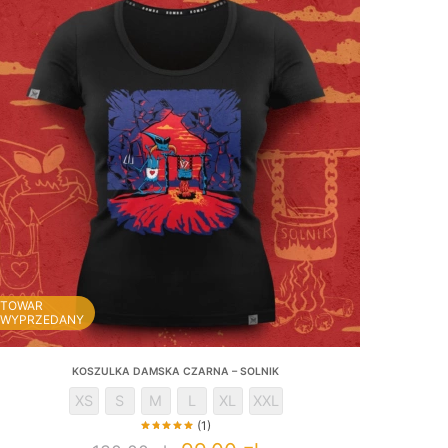
TOWAR
WYPRZEDANY
KOSZULKA DAMSKA CZARNA – SOLNIK
XS
S
M
L
XL
XXL
(1)