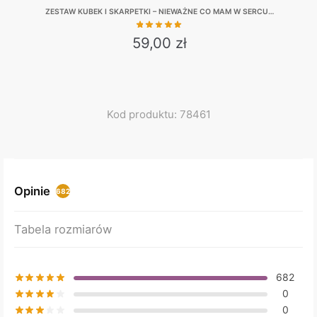
ZESTAW KUBEK I SKARPETKI – NIEWAŻNE CO MAM W SERCU…
59,00
zł
This
product
has
multiple
Kod produktu: 78461
variants.
The
options
may
Opinie
682
be
chosen
Tabela rozmiarów
on
the
product
682
page
0
0