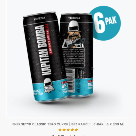
product
was:
is:
has
130,00 zł.
99,00 zł.
multiple
variants.
The
options
may
be
chosen
on
the
product
page
ENERGETYK CLASSIC ZERO CUKRU | BEZ KAUCJI | 6-PAK | 6 X 330 ML