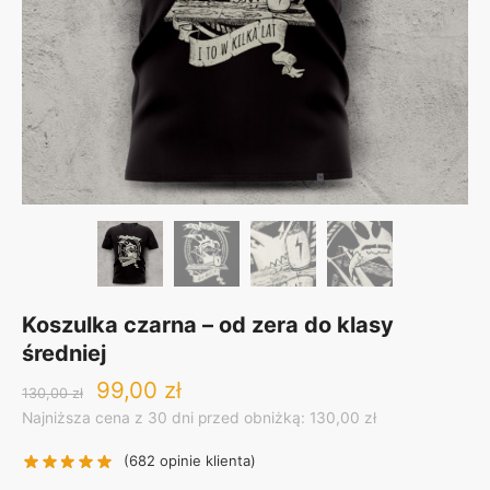
Koszulka czarna – od zera do klasy
średniej
Original
Current
99,00
zł
130,00
zł
price
price
Najniższa cena z 30 dni przed obniżką: 130,00 zł
was:
is:
130,00 zł.
99,00 zł.
(
682
opinie klienta)