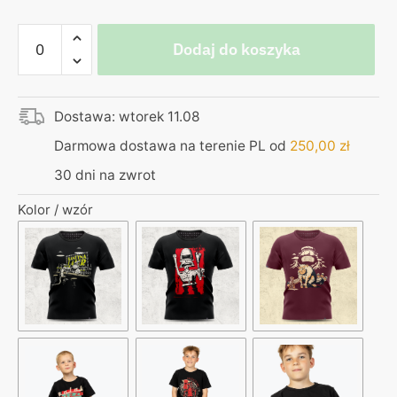
ilość
Dodaj do koszyka
Koszulka
czarna
–
Dostawa: wtorek 11.08
od
zera
Darmowa dostawa na terenie PL od
250,00
zł
do
30 dni na zwrot
klasy
średniej
Kolor / wzór