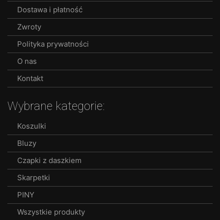
Dostawa i płatność
on
the
Zwroty
product
Polityka prywatności
page
O nas
Kontakt
Wybrane kategorie:
Koszulki
Bluzy
Czapki z daszkiem
Skarpetki
PINY
Wszystkie produkty