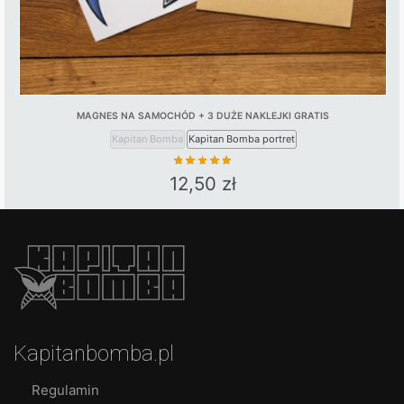
MAGNES NA SAMOCHÓD + 3 DUŻE NAKLEJKI GRATIS
Kapitan Bomba
Kapitan Bomba portret
12,50
zł
This
product
has
multiple
variants.
The
options
Kapitanbomba.pl
may
be
Regulamin
chosen