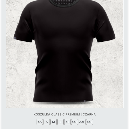
KOSZULKA CLASSIC PREMIUM | CZARNA
XS
S
M
L
XL
XXL
3XL
4XL