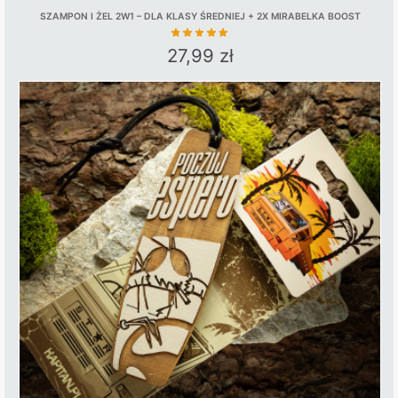
SZAMPON I ŻEL 2W1 – DLA KLASY ŚREDNIEJ + 2X MIRABELKA BOOST
27,99
zł