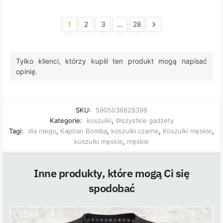
1
2
3
…
28
Tylko klienci, którzy kupili ten produkt mogą napisać
opinię.
SKU:
5905036828398
Kategorie:
koszulki
,
Wszystkie gadżety
Tagi:
dla niego
,
Kapitan Bomba
,
koszulki czarne
,
Koszulki męskie
,
koszulki męskie
,
męskie
Inne produkty, które mogą Ci się
spodobać