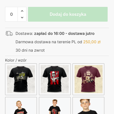
ilość
Dodaj do koszyka
Koszulka
czarna
–
Dostawa:
zapłać do 16:00 - dostawa jutro
od
zera
Darmowa dostawa na terenie PL od
250,00
zł
do
30 dni na zwrot
klasy
średniej
Kolor / wzór