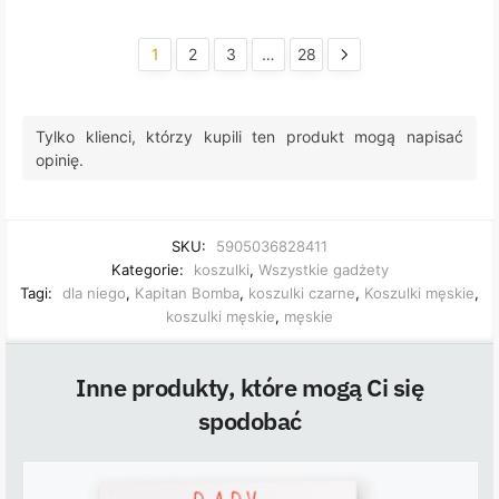
1
2
3
…
28
Tylko klienci, którzy kupili ten produkt mogą napisać
opinię.
SKU:
5905036828411
Kategorie:
koszulki
,
Wszystkie gadżety
Tagi:
dla niego
,
Kapitan Bomba
,
koszulki czarne
,
Koszulki męskie
,
koszulki męskie
,
męskie
Inne produkty, które mogą Ci się
spodobać