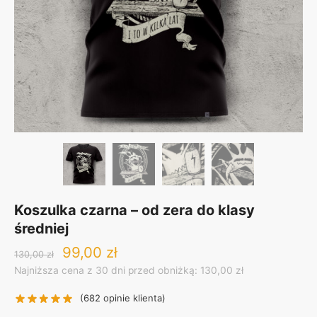
Koszulka czarna – od zera do klasy
średniej
Original
Current
99,00
zł
130,00
zł
price
price
Najniższa cena z 30 dni przed obniżką: 130,00 zł
was:
is:
130,00 zł.
99,00 zł.
(
682
opinie klienta)