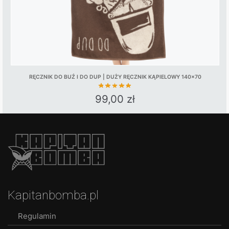
product
page
RĘCZNIK DO BUŹ I DO DUP | DUŻY RĘCZNIK KĄPIELOWY 140×70
99,00
zł
Kapitanbomba.pl
Regulamin