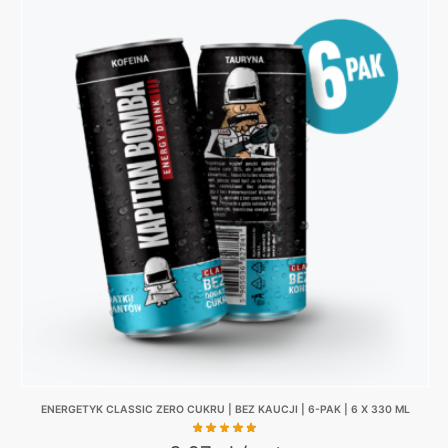
product
was:
is:
has
130,00 zł.
99,00 zł.
multiple
variants.
The
options
may
be
chosen
on
the
product
page
ENERGETYK CLASSIC ZERO CUKRU | BEZ KAUCJI | 6-PAK | 6 X 330 ML