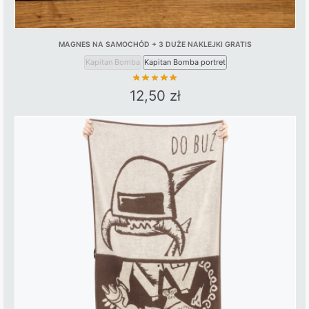
MAGNES NA SAMOCHÓD + 3 DUŻE NAKLEJKI GRATIS
Kapitan Bomba
Kapitan Bomba portret
12,50
zł
This
product
has
multiple
variants.
The
options
may
be
chosen
on
the