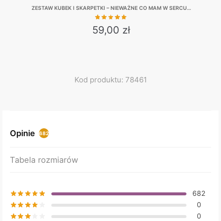
ZESTAW KUBEK I SKARPETKI – NIEWAŻNE CO MAM W SERCU…
59,00
zł
This
product
has
multiple
Kod produktu: 78461
variants.
The
options
may
Opinie
682
be
chosen
Tabela rozmiarów
on
the
product
682
page
0
0