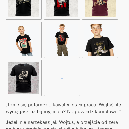
+
„Tobie się pofarciło… kawaler, stała praca. Wojtuś, ile
wyciągasz na tej myjni, co? No powiedz kumplowi…”
Jeżeli nie narzekasz jak Wojtuś, a przejście od zera
do klasy średniej zajęło ci tylko kilka lat – lepszej