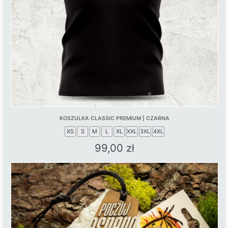
KOSZULKA CLASSIC PREMIUM | CZARNA
XS
S
M
L
XL
XXL
3XL
4XL
99,00
zł
This
product
has
multiple
variants.
The