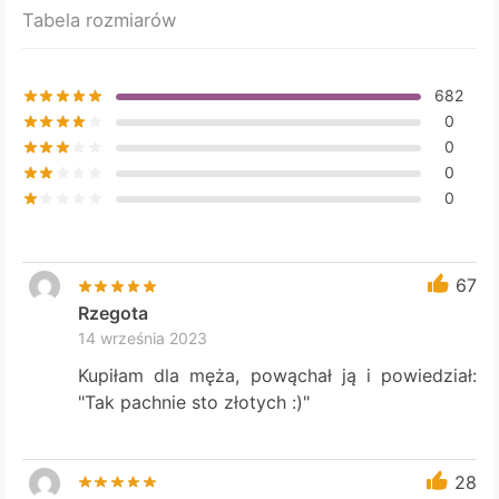
Tabela rozmiarów
on
the
product
682
page
0
0
0
0
67
Rzegota
14 września 2023
Kupiłam dla męża, powąchał ją i powiedział:
"Tak pachnie sto złotych :)"
28