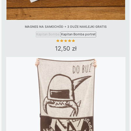
MAGNES NA SAMOCHÓD + 3 DUŻE NAKLEJKI GRATIS
Kapitan Bomba
Kapitan Bomba portret
12,50
zł
This
product
has
multiple
variants.
The
options
may
be
chosen
on