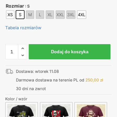
Rozmiar
: S
XS
S
M
L
XL
XXL
3XL
4XL
Tabela rozmiarów
ilość
Dodaj do koszyka
Koszulka
czarna
–
Dostawa: wtorek 11.08
od
zera
Darmowa dostawa na terenie PL od
250,00
zł
do
30 dni na zwrot
klasy
średniej
Kolor / wzór