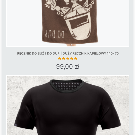
the
product
page
RĘCZNIK DO BUŹ I DO DUP | DUŻY RĘCZNIK KĄPIELOWY 140×70
99,00
zł