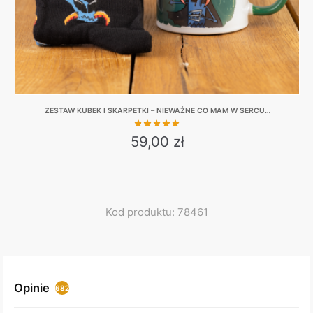
ZESTAW KUBEK I SKARPETKI – NIEWAŻNE CO MAM W SERCU…
59,00
zł
This
product
has
multiple
Kod produktu: 78461
variants.
The
options
may
Opinie
682
be
chosen