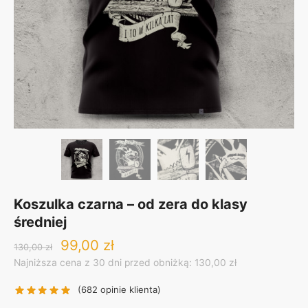
Koszulka czarna – od zera do klasy
średniej
Original
Current
99,00
zł
130,00
zł
price
price
Najniższa cena z 30 dni przed obniżką: 130,00 zł
was:
is:
130,00 zł.
99,00 zł.
(
682
opinie klienta)