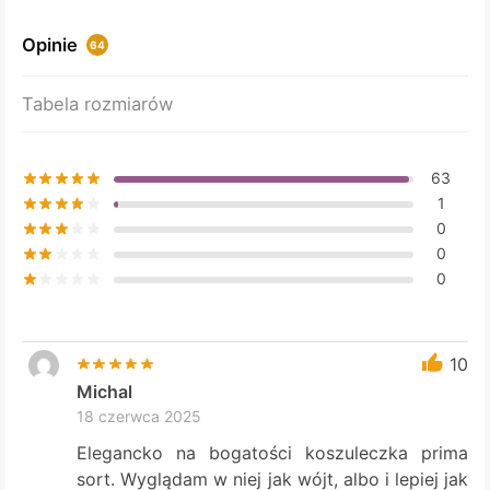
options
may
Opinie
64
be
chosen
Tabela rozmiarów
on
the
product
63
page
1
0
0
0
10
Michal
18 czerwca 2025
Elegancko na bogatości koszuleczka prima
sort. Wyglądam w niej jak wójt, albo i lepiej jak