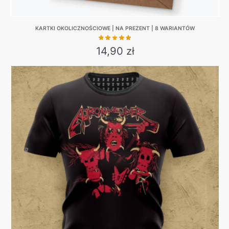
KARTKI OKOLICZNOŚCIOWE | NA PREZENT | 8 WARIANTÓW
14,90
zł
This
product
has
multiple
variants.
The
options
may
be
chosen
on
the
product
page