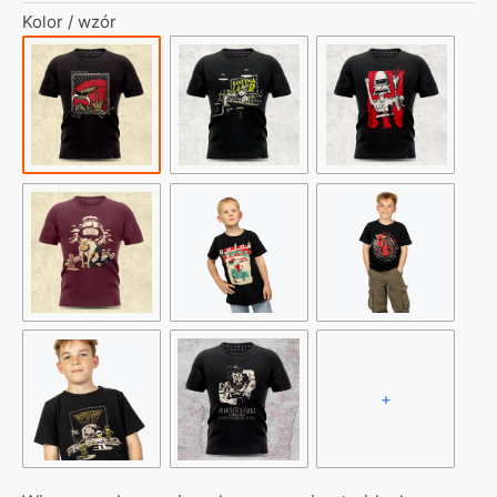
Kolor / wzór
+