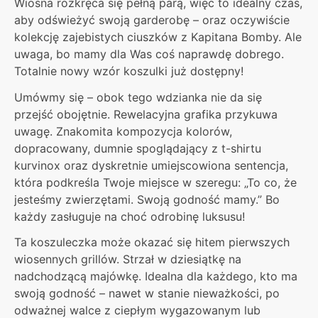
Wiosna rozkręca się pełną parą, więc to idealny czas,
aby odświeżyć swoją garderobę – oraz oczywiście
kolekcję zajebistych ciuszków z Kapitana Bomby. Ale
uwaga, bo mamy dla Was coś naprawdę dobrego.
Totalnie nowy wzór koszulki już dostępny!
Umówmy się – obok tego wdzianka nie da się
przejść obojętnie. Rewelacyjna grafika przykuwa
uwagę. Znakomita kompozycja kolorów,
dopracowany, dumnie spoglądający z t-shirtu
kurvinox oraz dyskretnie umiejscowiona sentencja,
która podkreśla Twoje miejsce w szeregu: „To co, że
jesteśmy zwierzętami. Swoją godność mamy.” Bo
każdy zasługuje na choć odrobinę luksusu!
Ta koszuleczka może okazać się hitem pierwszych
wiosennych grillów. Strzał w dziesiątkę na
nadchodzącą majówkę. Idealna dla każdego, kto ma
swoją godność – nawet w stanie nieważkości, po
odważnej walce z ciepłym wygazowanym lub