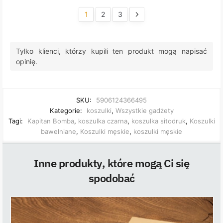
1
2
3
Tylko klienci, którzy kupili ten produkt mogą napisać
opinię.
SKU:
5906124366495
Kategorie:
koszulki
,
Wszystkie gadżety
Tagi:
Kapitan Bomba
,
koszulka czarna
,
koszulka sitodruk
,
Koszulki
bawełniane
,
Koszulki męskie
,
koszulki męskie
Inne produkty, które mogą Ci się
spodobać