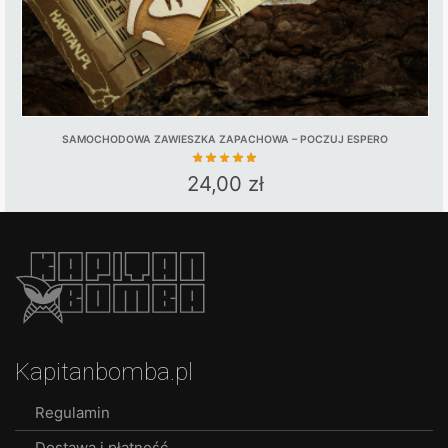
page
SAMOCHODOWA ZAWIESZKA ZAPACHOWA – POCZUJ ESPERO
24,00
zł
Kapitanbomba.pl
Regulamin
Dostawa i płatność