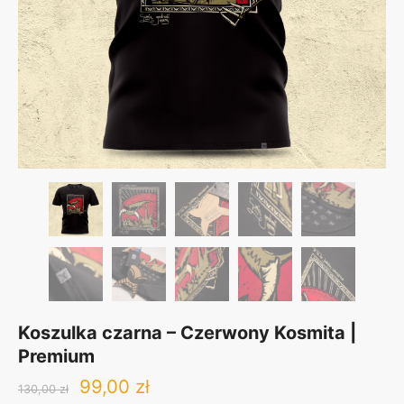
Koszulka czarna – Czerwony Kosmita |
Premium
Original
Current
99,00
zł
130,00
zł
price
price