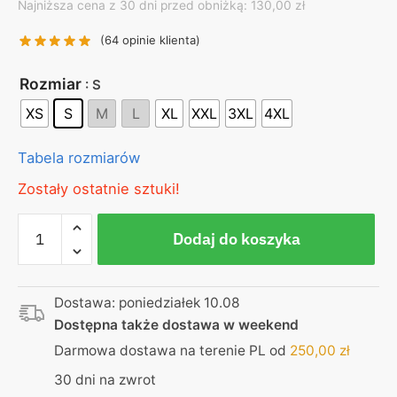
Najniższa cena z 30 dni przed obniżką: 130,00 zł
was:
is:
130,00 zł.
99,00 zł.
(
64
opinie klienta)
Rozmiar
: S
XS
S
M
L
XL
XXL
3XL
4XL
Tabela rozmiarów
Zostały ostatnie sztuki!
ilość
Dodaj do koszyka
Koszulka
czarna
-
Dostawa: poniedziałek 10.08
Czerwony
Dostępna także dostawa w weekend
Kosmita
|
Darmowa dostawa na terenie PL od
250,00
zł
Premium
30 dni na zwrot