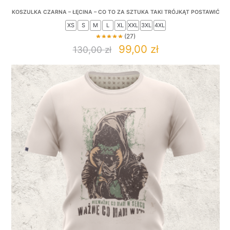
KOSZULKA CZARNA – ŁĘCINA – CO TO ZA SZTUKA TAKI TRÓJKĄT POSTAWIĆ
XS
S
M
L
XL
XXL
3XL
4XL
(27)
Original
Current
99,00
zł
130,00
zł
This
price
price
product
was:
is:
has
130,00 zł.
99,00 zł.
multiple
variants.
The
options
may
be
chosen
on
the
product
page