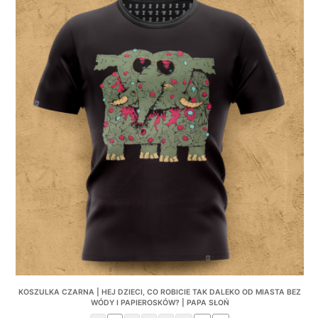
product
was:
is:
has
130,00 zł.
99,00 zł.
multiple
variants.
The
options
may
be
chosen
on
the
product
page
KOSZULKA CZARNA | HEJ DZIECI, CO ROBICIE TAK DALEKO OD MIASTA BEZ
WÓDY I PAPIEROSKÓW? | PAPA SŁOŃ