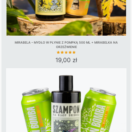
product
page
MIRABELA – MYDŁO W PŁYNIE Z POMPKĄ 500 ML + MIRABELKA NA
ORZEŹWIENIE
19,00
zł