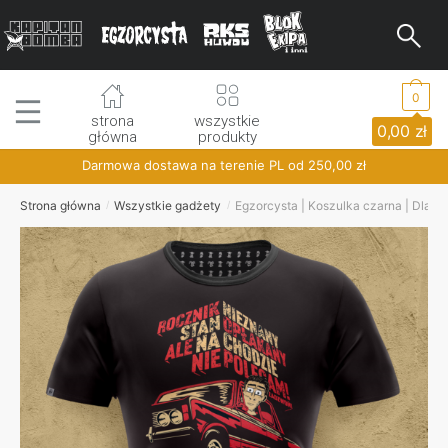
Skip
Skip
to
to
navigation
content
0
strona
wszystkie
0,00
zł
główna
produkty
Darmowa dostawa na terenie PL od
250,00
zł
Strona główna
Wszystkie gadżety
Egzorcysta | Koszulka czarna | Dla fa
/
/