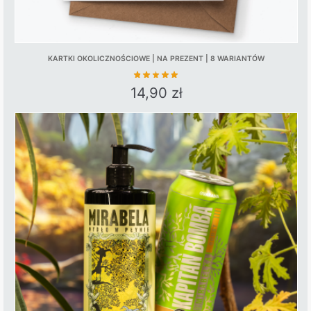
KARTKI OKOLICZNOŚCIOWE | NA PREZENT | 8 WARIANTÓW
14,90
zł
This
product
has
multiple
variants.
The
options
may
be
chosen
on
the