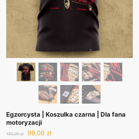
Egzorcysta | Koszulka czarna | Dla fana
motoryzacji
Original
Current
99,00
zł
130,00
zł
price
price