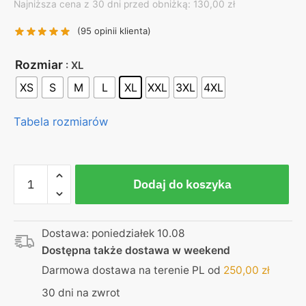
Najniższa cena z 30 dni przed obniżką: 130,00 zł
was:
is:
130,00 zł.
99,00 zł.
(
95
opinii klienta)
Rozmiar
: XL
XS
S
M
L
XL
XXL
3XL
4XL
Tabela rozmiarów
ilość
Dodaj do koszyka
Egzorcysta
|
Koszulka
Dostawa: poniedziałek 10.08
czarna
Dostępna także dostawa w weekend
|
Dla
Darmowa dostawa na terenie PL od
250,00
zł
fana
30 dni na zwrot
motoryzacji