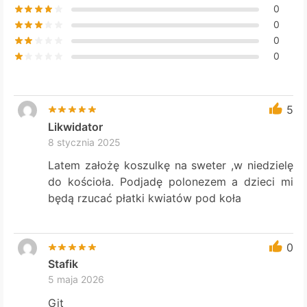
0
0
0
0
5
Likwidator
8 stycznia 2025
Latem założę koszulkę na sweter ,w niedzielę
do kościoła. Podjadę polonezem a dzieci mi
będą rzucać płatki kwiatów pod koła
0
Stafik
5 maja 2026
Git