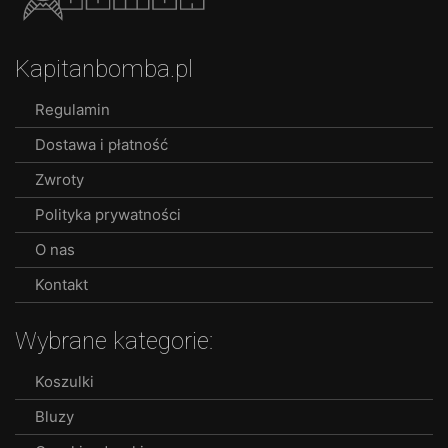
variants.
The
options
Kapitanbomba.pl
may
be
Regulamin
chosen
Dostawa i płatność
on
the
Zwroty
product
Polityka prywatności
page
O nas
Kontakt
Wybrane kategorie:
Koszulki
Bluzy