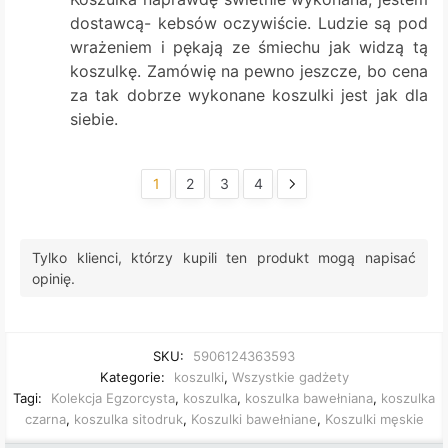
dostawcą- kebsów oczywiście. Ludzie są pod
wrażeniem i pękają ze śmiechu jak widzą tą
koszulkę. Zamówię na pewno jeszcze, bo cena
za tak dobrze wykonane koszulki jest jak dla
siebie.
1
2
3
4
Tylko klienci, którzy kupili ten produkt mogą napisać
opinię.
SKU:
5906124363593
Kategorie:
koszulki
,
Wszystkie gadżety
Tagi:
Kolekcja Egzorcysta
,
koszulka
,
koszulka bawełniana
,
koszulka
czarna
,
koszulka sitodruk
,
Koszulki bawełniane
,
Koszulki męskie