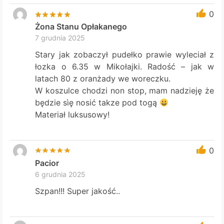
0
Żona Stanu Opłakanego
7 grudnia 2025
Stary jak zobaczył pudełko prawie wyleciał z
łozka o 6.35 w Mikołajki. Radość – jak w
latach 80 z oranżady we woreczku.
W koszulce chodzi non stop, mam nadzieję że
będzie sìę nosić takze pod togą
Materiał luksusowy!
0
Pacior
6 grudnia 2025
Szpan!!! Super jakość..