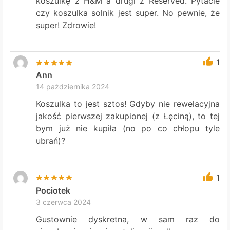
koszulkę z H&M a drugi z Reserved. Pytacie
czy koszulka solnik jest super. No pewnie, że
super! Zdrowie!
1
Ann
14 października 2024
Koszulka to jest sztos! Gdyby nie rewelacyjna
jakość pierwszej zakupionej (z Łęciną), to tej
bym już nie kupiła (no po co chłopu tyle
ubrań)?
1
Pociotek
3 czerwca 2024
Gustownie dyskretna, w sam raz do