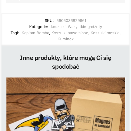
SKU:
5905036829661
Kategorie:
koszulki
,
Wszystkie gadżety
Tagi:
Kapitan Bomba
,
Koszulki bawełniane
,
Koszulki męskie
,
Kurvinox
Inne produkty, które mogą Ci się
spodobać