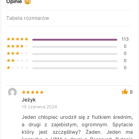
Opinie
113
be
chosen
Tabela rozmiarów
on
the
product
113
page
0
0
0
0
8
Jeżyk
15 czerwca 2024
Jeden chłopiec urodził się z fiutkiem średnim,
a drugi z zajebistym, ogromnym. Spytacie
który jest szczęśliwy? Żaden. Jeden ma