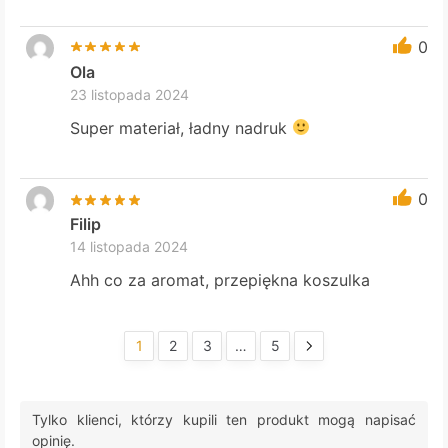
0
Ola
23 listopada 2024
Super materiał, ładny nadruk
0
Filip
14 listopada 2024
Ahh co za aromat, przepiękna koszulka
1
2
3
…
5
Tylko klienci, którzy kupili ten produkt mogą napisać
opinię.