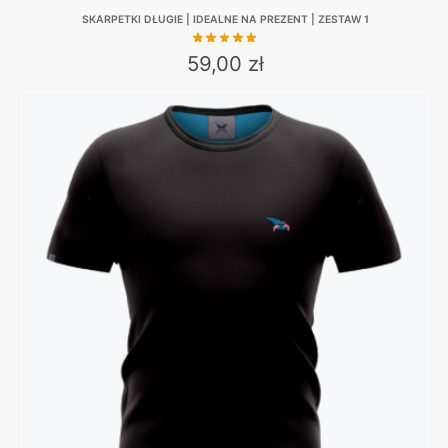
SKARPETKI DŁUGIE | IDEALNE NA PREZENT | ZESTAW 1
59,00
zł
This
product
has
multiple
variants.
The
options
may
be
chosen
on
the
product
page