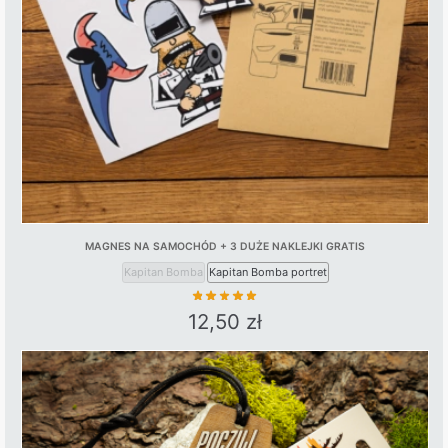
MAGNES NA SAMOCHÓD + 3 DUŻE NAKLEJKI GRATIS
Kapitan Bomba
Kapitan Bomba portret
12,50
zł
This
product
has
multiple
variants.