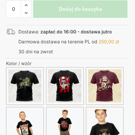
ilość
Dodaj do koszyka
Koszulka
z
kieszonką
Dostawa:
zapłać do 16:00 - dostawa jutro
–
Solnik
Darmowa dostawa na terenie PL od
250,00
zł
30 dni na zwrot
Kolor / wzór