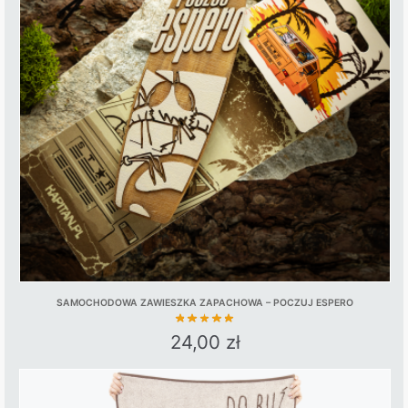
The
options
may
be
chosen
on
the
product
page
SAMOCHODOWA ZAWIESZKA ZAPACHOWA – POCZUJ ESPERO
24,00
zł