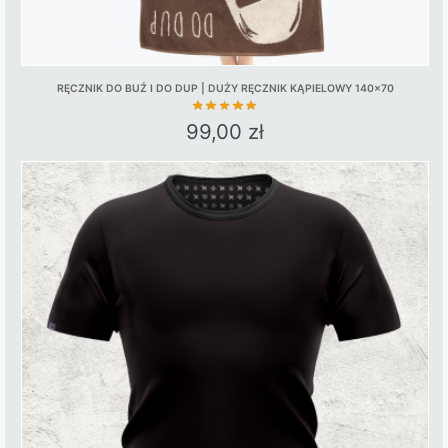
RĘCZNIK DO BUŹ I DO DUP | DUŻY RĘCZNIK KĄPIELOWY 140×70
99,00
zł