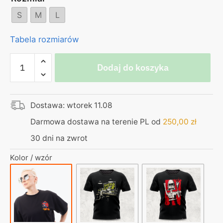
S
M
L
Tabela rozmiarów
ilość
Dodaj do koszyka
Koszulka
damska
boxy
Dostawa: wtorek 11.08
–
czarna
Darmowa dostawa na terenie PL od
250,00
zł
–
30 dni na zwrot
Solnik
Kolor / wzór