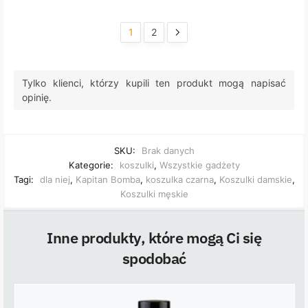
1
2
Tylko klienci, którzy kupili ten produkt mogą napisać
opinię.
SKU:
Brak danych
Kategorie:
koszulki
,
Wszystkie gadżety
Tagi:
dla niej
,
Kapitan Bomba
,
koszulka czarna
,
Koszulki damskie
,
Koszulki męskie
Inne produkty, które mogą Ci się
spodobać