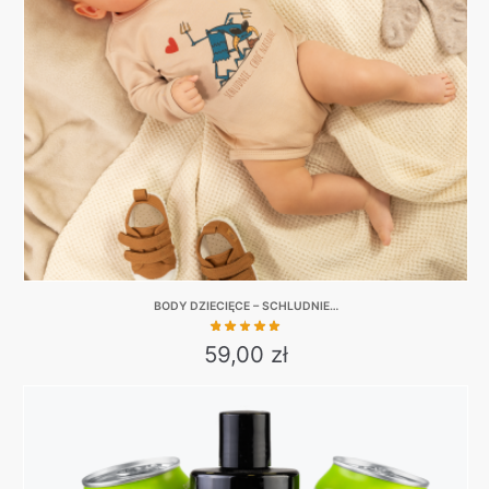
BODY DZIECIĘCE – SCHLUDNIE…
59,00
zł
This
product
has
multiple
variants.