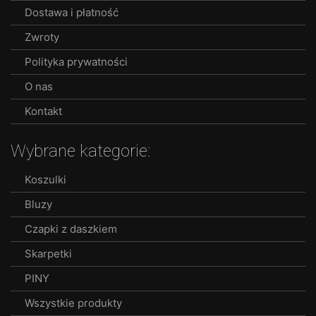
Dostawa i płatność
on
the
Zwroty
product
Polityka prywatności
page
O nas
Kontakt
Wybrane kategorie:
Koszulki
Bluzy
Czapki z daszkiem
Skarpetki
PINY
Wszystkie produkty