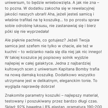
uniwersum, to będzie wniebowzięta. A jak nie zna –
to pozna. W dodatku zakocha się w rewelacyjnej
jakości naszych ubrań! Aha, jeżeli jesteś samicą i
właśnie trafiłaś na tę koszulkę… to po prostu spraw
sobie odrobinę luksusu, nie zastanawiaj się i bierz
póki się nie wyprzedała!
Ale pięknie pachnie, co gotujesz? Jeżeli Twoja
samica jest szefem nie tylko w chacie, ale też w
kuchni – to wdzianko nada się dla niej jak nic innego!
W takiej koszulce jej popisowy solnik wyjdzie
najlepiej w całej galaktyce. Jedna z najbardziej
kultowych scen z uniwersum Kapitana Bomby trafia
na nową damską koszulkę. Dodatkowo wszystko
utrzymane jest w delikatnym, eleganckim tonie. To
wygląda naprawdę dobrze!
Znakomite parametry koszulki – najlepszy materiał,
testowany i poszukiwany przez bardzo długi czas.
Skład: 92% bawełna i 8% elastan, gramatura 190-200