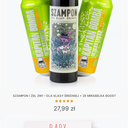
The
options
may
be
chosen
on
the
product
page
SZAMPON I ŻEL 2W1 – DLA KLASY ŚREDNIEJ + 2X MIRABELKA BOOST
27,99
zł