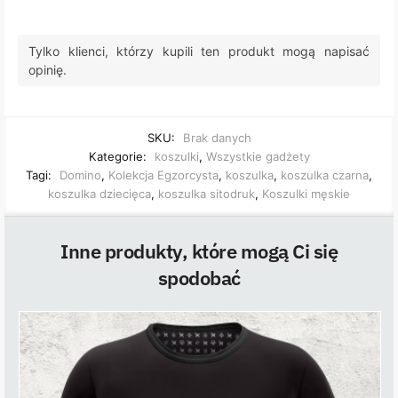
Tylko klienci, którzy kupili ten produkt mogą napisać
opinię.
SKU:
Brak danych
Kategorie:
koszulki
,
Wszystkie gadżety
Tagi:
Domino
,
Kolekcja Egzorcysta
,
koszulka
,
koszulka czarna
,
koszulka dziecięca
,
koszulka sitodruk
,
Koszulki męskie
Inne produkty, które mogą Ci się
spodobać