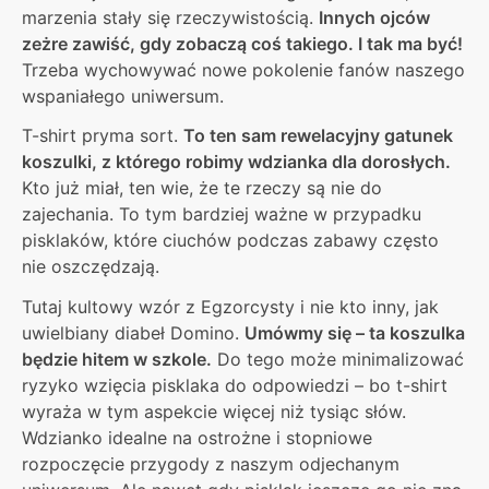
marzenia stały się rzeczywistością.
Innych ojców
zeżre zawiść, gdy zobaczą coś takiego. I tak ma być!
Trzeba wychowywać nowe pokolenie fanów naszego
wspaniałego uniwersum.
T-shirt pryma sort.
To ten sam rewelacyjny gatunek
koszulki, z którego robimy wdzianka dla dorosłych.
Kto już miał, ten wie, że te rzeczy są nie do
zajechania. To tym bardziej ważne w przypadku
pisklaków, które ciuchów podczas zabawy często
nie oszczędzają.
Tutaj kultowy wzór z Egzorcysty i nie kto inny, jak
uwielbiany diabeł Domino.
Umówmy się – ta koszulka
będzie hitem w szkole.
Do tego może minimalizować
ryzyko wzięcia pisklaka do odpowiedzi – bo t-shirt
wyraża w tym aspekcie więcej niż tysiąc słów.
Wdzianko idealne na ostrożne i stopniowe
rozpoczęcie przygody z naszym odjechanym