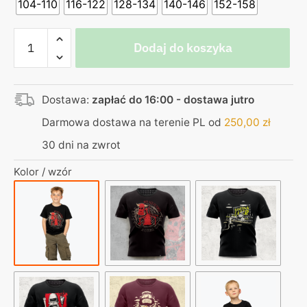
104-110
116-122
128-134
140-146
152-158
ilość
Dodaj do koszyka
Koszulka
dziecięca
czarna
Dostawa:
zapłać do 16:00 - dostawa jutro
–
Egzorcysta
Darmowa dostawa na terenie PL od
250,00
zł
Domino
30 dni na zwrot
–
Uczę
Kolor / wzór
się
powoli