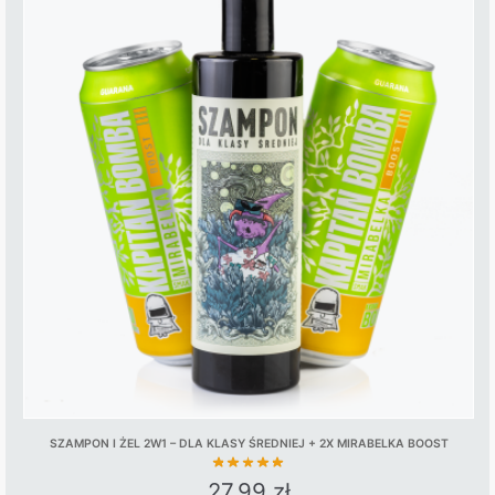
has
multiple
variants.
The
options
may
be
chosen
on
the
product
page
SZAMPON I ŻEL 2W1 – DLA KLASY ŚREDNIEJ + 2X MIRABELKA BOOST
27,99
zł