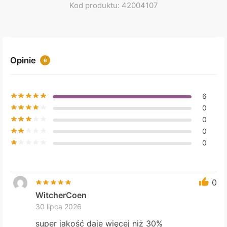
Kod produktu: 42004107
Opinie
6
6
0
0
0
0
0
WitcherCoen
30 lipca 2026
super jakość daje więcej niż 30%