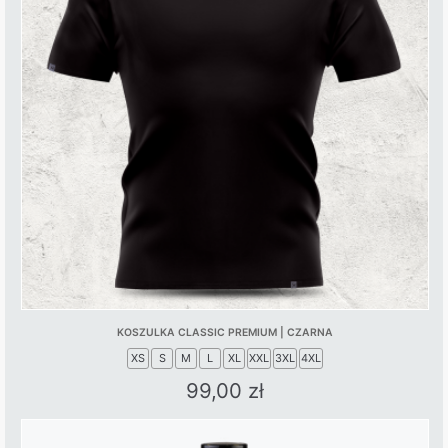
KOSZULKA CLASSIC PREMIUM | CZARNA
XS
S
M
L
XL
XXL
3XL
4XL
99,00
zł
This
product