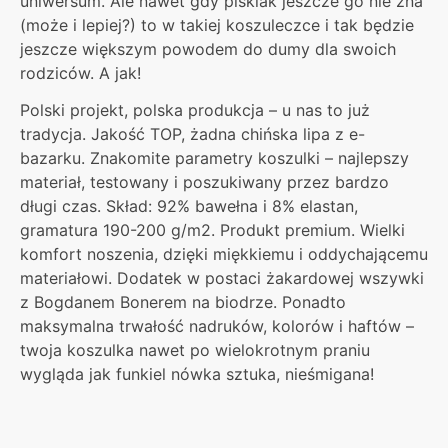
uniwersum. Ale nawet gdy pisklak jeszcze go nie zna
(może i lepiej?) to w takiej koszuleczce i tak będzie
jeszcze większym powodem do dumy dla swoich
rodziców. A jak!
Polski projekt, polska produkcja – u nas to już
tradycja. Jakość TOP, żadna chińska lipa z e-
bazarku. Znakomite parametry koszulki – najlepszy
materiał, testowany i poszukiwany przez bardzo
długi czas. Skład: 92% bawełna i 8% elastan,
gramatura 190-200 g/m2. Produkt premium. Wielki
komfort noszenia, dzięki miękkiemu i oddychającemu
materiałowi. Dodatek w postaci żakardowej wszywki
z Bogdanem Bonerem na biodrze. Ponadto
maksymalna trwałość nadruków, kolorów i haftów –
twoja koszulka nawet po wielokrotnym praniu
wygląda jak funkiel nówka sztuka, nieśmigana!