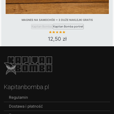
MAGNES NA SAMOCHÓD + 3 DUŻE NAKLEJKI GRATIS
Kapitan Bomba
Kapitan Bomba portret
12,50
zł
This
product
has
multiple
variants.
The
options
Kapitanbomba.pl
may
be
Regulamin
chosen
Dostawa i płatność
on
the