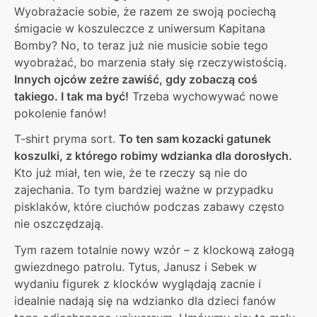
Wyobrażacie sobie, że razem ze swoją pociechą
śmigacie w koszuleczce z uniwersum Kapitana
Bomby? No, to teraz już nie musicie sobie tego
wyobrażać, bo marzenia stały się rzeczywistością.
Innych ojców zeżre zawiść, gdy zobaczą coś
takiego. I tak ma być!
Trzeba wychowywać nowe
pokolenie fanów!
T-shirt pryma sort.
To ten sam kozacki gatunek
koszulki, z którego robimy wdzianka dla dorosłych.
Kto już miał, ten wie, że te rzeczy są nie do
zajechania. To tym bardziej ważne w przypadku
pisklaków, które ciuchów podczas zabawy często
nie oszczędzają.
Tym razem totalnie nowy wzór – z klockową załogą
gwiezdnego patrolu. Tytus, Janusz i Sebek w
wydaniu figurek z klocków wyglądają zacnie i
idealnie nadają się na wdzianko dla dzieci fanów