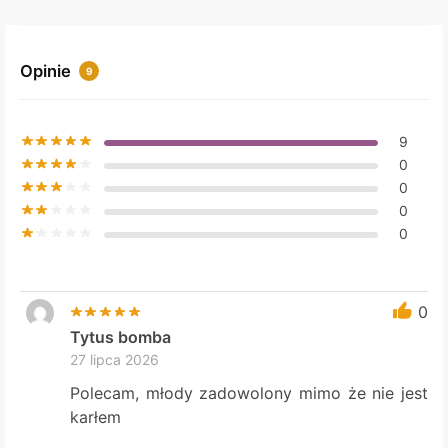
Opinie
9
9
0
0
0
0
0
Tytus bomba
27 lipca 2026
Polecam, młody zadowolony mimo że nie jest
karłem