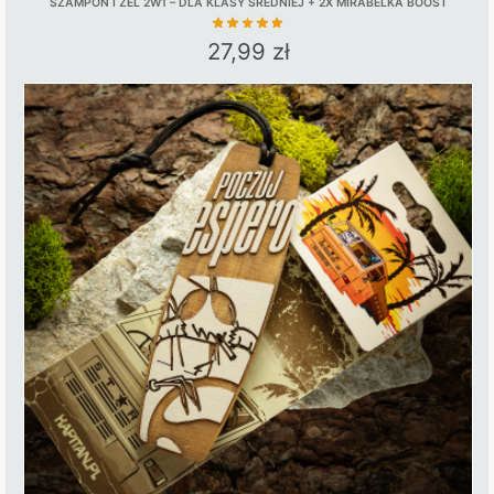
SZAMPON I ŻEL 2W1 – DLA KLASY ŚREDNIEJ + 2X MIRABELKA BOOST
27,99
zł