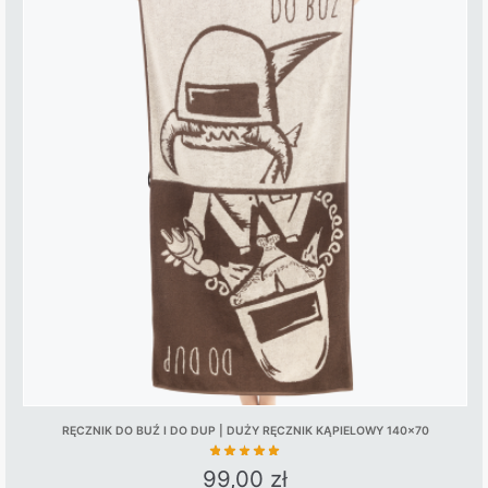
has
multiple
variants.
The
options
may
be
chosen
on
the
product
page
RĘCZNIK DO BUŹ I DO DUP | DUŻY RĘCZNIK KĄPIELOWY 140×70
99,00
zł