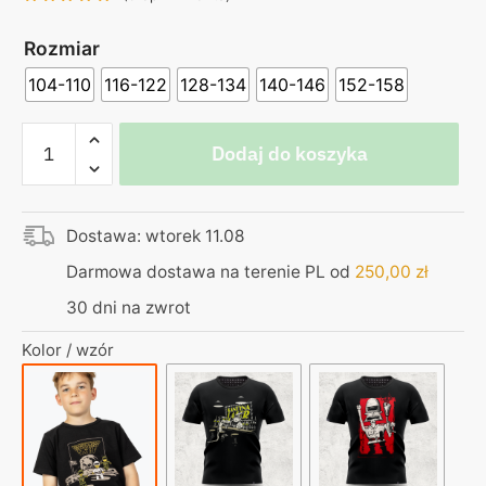
Rozmiar
104-110
116-122
128-134
140-146
152-158
ilość
Dodaj do koszyka
Koszulka
dziecięca
czarna
Dostawa: wtorek 11.08
–
Kapitan
Darmowa dostawa na terenie PL od
250,00
zł
Bomba
30 dni na zwrot
–
to
Kolor / wzór
mały
krok
dla
człowieka