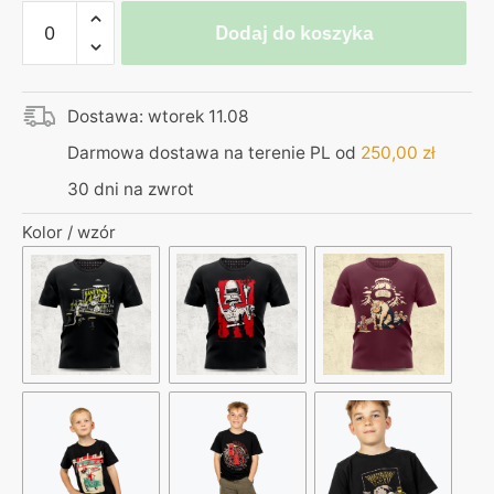
ilość
Dodaj do koszyka
Koszulka
z
kieszonką
Dostawa: wtorek 11.08
–
Solnik
Darmowa dostawa na terenie PL od
250,00
zł
30 dni na zwrot
Kolor / wzór