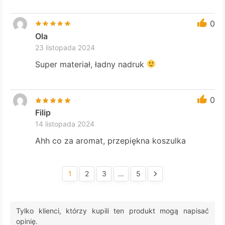
0
Ola
23 listopada 2024
Super materiał, ładny nadruk
0
Filip
14 listopada 2024
Ahh co za aromat, przepiękna koszulka
1
2
3
…
5
Tylko klienci, którzy kupili ten produkt mogą napisać
opinię.