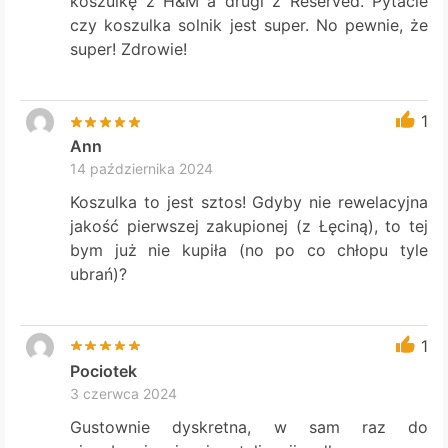
koszulkę z H&M a drugi z Reserved. Pytacie
czy koszulka solnik jest super. No pewnie, że
super! Zdrowie!
1
Ann
14 października 2024
Koszulka to jest sztos! Gdyby nie rewelacyjna
jakość pierwszej zakupionej (z Łęciną), to tej
bym już nie kupiła (no po co chłopu tyle
ubrań)?
1
Pociotek
3 czerwca 2024
Gustownie dyskretna, w sam raz do