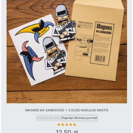
multiple
variants.
The
options
may
be
chosen
on
the
product
page
MAGNES NA SAMOCHÓD + 3 DUŻE NAKLEJKI GRATIS
Kapitan Bomba
Kapitan Bomba portret
12,50
zł