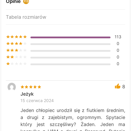
Opinie
113
be
chosen
Tabela rozmiarów
on
the
product
113
page
0
0
0
0
8
Jeżyk
15 czerwca 2024
Jeden chłopiec urodził się z fiutkiem średnim,
a drugi z zajebistym, ogromnym. Spytacie
który jest szczęśliwy? Żaden. Jeden ma