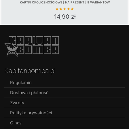
KARTKI OKOLICZNOŚCIOWE | NA PREZENT | 8 WARIANTÓW
14,90
zł
This
product
has
multiple
variants.
The
options
Kapitanbomba.pl
may
be
Regulamin
chosen
Dostawa i płatność
on
the
Zwroty
product
Polityka prywatności
page
O nas