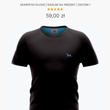
SKARPETKI DŁUGIE | IDEALNE NA PREZENT | ZESTAW 1
59,00
zł
This
product
has
multiple
variants.
The
options
may
be
chosen
on
the
product
page