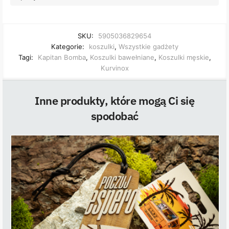
SKU:
5905036829654
Kategorie:
koszulki
,
Wszystkie gadżety
Tagi:
Kapitan Bomba
,
Koszulki bawełniane
,
Koszulki męskie
,
Kurvinox
Inne produkty, które mogą Ci się
spodobać