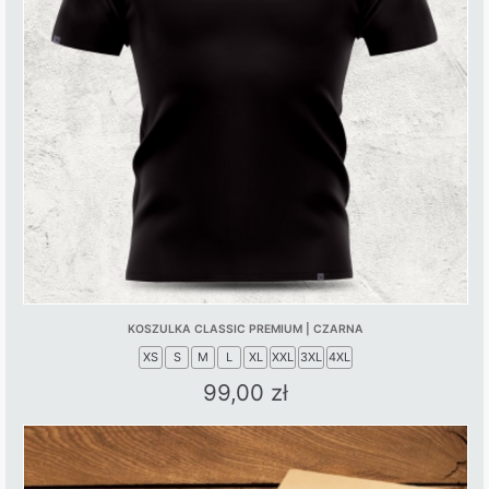
KOSZULKA CLASSIC PREMIUM | CZARNA
XS
S
M
L
XL
XXL
3XL
4XL
99,00
zł
This
product
has