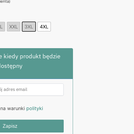
ienta)
,00 zł.
L
XXL
3XL
4XL
 kiedy produkt będzie
dostępny
na warunki
polityki