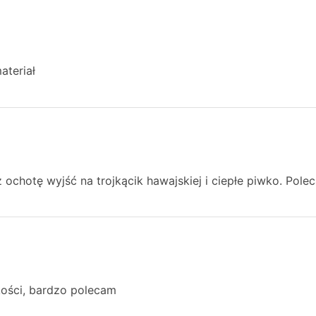
ateriał
 ochotę wyjść na trojkącik hawajskiej i ciepłe piwko. Pole
kości, bardzo polecam