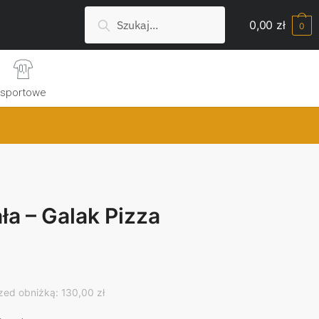
Szukaj:
Search
0,00
zł
0
sportowe
ła – Galak Pizza
rrent
ice
zed obniżką: 130,00 zł