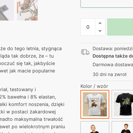
ilość
Koszulka
biała
–
oże do tego letnia, stygnąca
Dostawa: poniedzi
Galak
ąda tak dobrze, że – tu
Dostępna także 
Pizza
poczuć się tak, jakbyście
Darmowa dostawa 
–
wet jak macie popularne
Głuś
30 dni na zwrot
Kolor / wzór
iał, testowany i
2% bawełna i 8% elastan,
lki komfort noszenia, dzięki
ki w postaci żakardowej
onadto maksymalna trwałość
nawet po wielokrotnym praniu