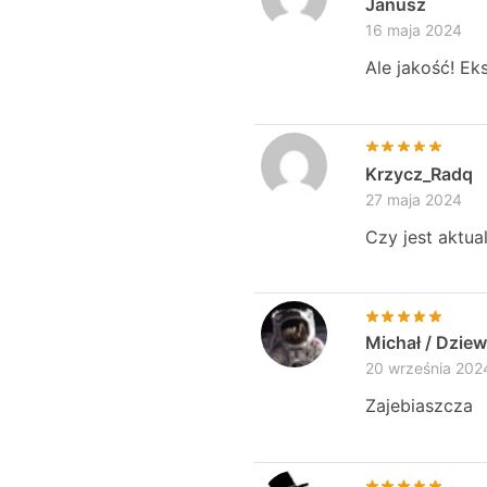
Janusz
16 maja 2024
Ale jakość! Ek
Krzycz_Radq
27 maja 2024
Czy jest aktua
Michał / Dzie
20 września 202
Zajebiaszcza