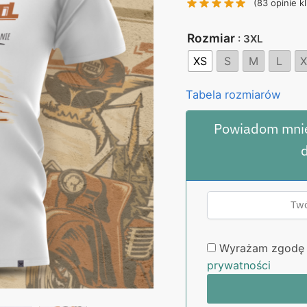
(
83
opinie kl
130,00 zł.
99
Rozmiar
: 3XL
XS
S
M
L
X
Tabela rozmiarów
Powiadom mnie
Wyrażam zgodę 
prywatności