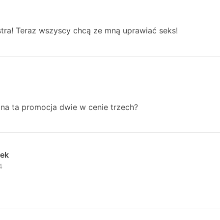
stra! Teraz wszyscy chcą ze mną uprawiać seks!
lna ta promocja dwie w cenie trzech?
wek
4