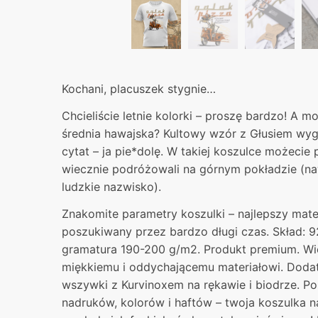
Kochani, placuszek stygnie…
Chcieliście letnie kolorki – proszę bardzo! A m
średnia hawajska? Kultowy wzór z Głusiem wygl
cytat – ja pie*dolę. W takiej koszulce możecie 
wiecznie podróżowali na górnym pokładzie (na
ludzkie nazwisko).
Znakomite parametry koszulki – najlepszy mater
poszukiwany przez bardzo długi czas. Skład: 9
gramatura 190-200 g/m2. Produkt premium. Wie
miękkiemu i oddychającemu materiałowi. Dodat
wszywki z Kurvinoxem na rękawie i biodrze. P
nadruków, kolorów i haftów – twoja koszulka 