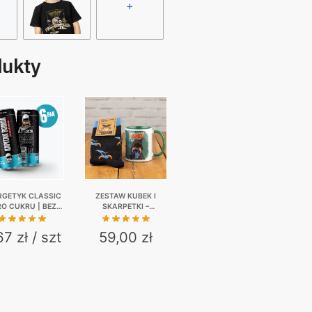
+
dukty
RGETYK CLASSIC
ZESTAW KUBEK I
RO CUKRU | BEZ
SKARPETKI –
JI | 6-PAK | 6 X
NIEWAŻNE CO MAM W
330 ML
SERCU…
67 zł / szt
59,00
zł
This
product
has