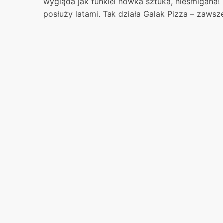
wygląda jak funkiel nówka sztuka, nieśmigana!
posłuży latami. Tak działa Galak Pizza – zaws