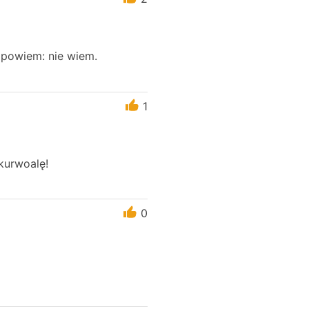
dpowiem: nie wiem.
1
kurwoalę!
0