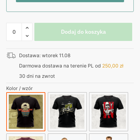
ilość
Dodaj do koszyka
Egzorcysta
-
koszulka
Dostawa: wtorek 11.08
czarna
Piwo
Darmowa dostawa na terenie PL od
250,00
zł
Karaś
30 dni na zwrot
Kolor / wzór