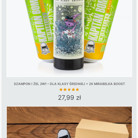
may
be
chosen
on
the
product
page
SZAMPON I ŻEL 2W1 – DLA KLASY ŚREDNIEJ + 2X MIRABELKA BOOST
27,99
zł