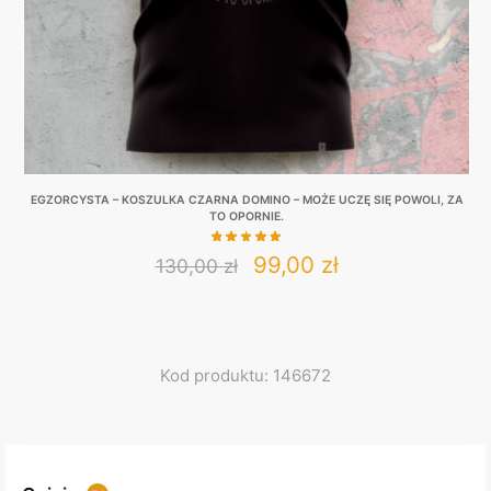
the
product
page
EGZORCYSTA – KOSZULKA CZARNA DOMINO – MOŻE UCZĘ SIĘ POWOLI, ZA
TO OPORNIE.
Original
Current
99,00
zł
130,00
zł
This
price
price
product
was:
is:
has
130,00 zł.
99,00 zł.
multiple
Kod produktu: 146672
variants.
The
options
may