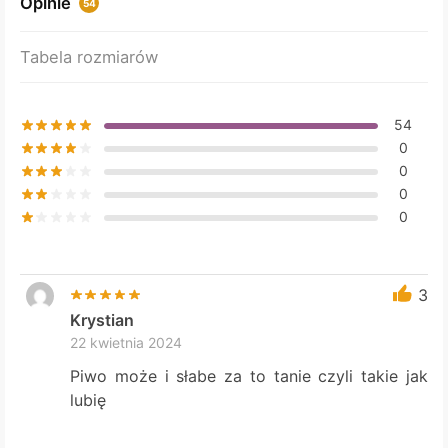
Opinie
54
be
chosen
Tabela rozmiarów
on
the
product
54
page
0
0
0
0
3
Krystian
22 kwietnia 2024
Piwo może i słabe za to tanie czyli takie jak
lubię