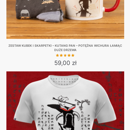
product
page
ZESTAW KUBEK I SKARPETKI – KUTANG PAN – POTĘŻNA WICHURA ŁAMIĄC
DUŻE DRZEWA
59,00
zł
This
product
has
multiple
variants.
The
options
may
be