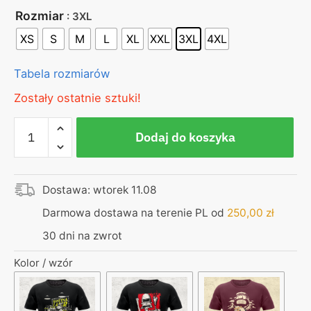
Rozmiar
: 3XL
XS
S
M
L
XL
XXL
3XL
4XL
Tabela rozmiarów
Zostały ostatnie sztuki!
ilość
Dodaj do koszyka
Koszulka
-
Dobry
Dostawa: wtorek 11.08
trakciarz,
podobnie
Darmowa dostawa na terenie PL od
250,00
zł
jak
30 dni na zwrot
saper,
myli
Kolor / wzór
się
tylko
raz