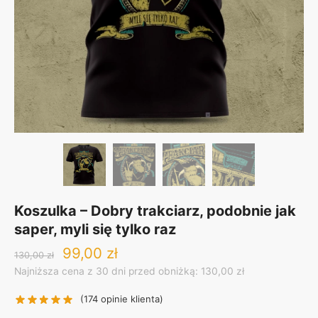
Koszulka – Dobry trakciarz, podobnie jak
saper, myli się tylko raz
Original
Current
99,00
zł
130,00
zł
price
price
Najniższa cena z 30 dni przed obniżką: 130,00 zł
was:
is:
130,00 zł.
99,00 zł.
(
174
opinie klienta)