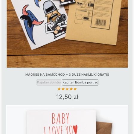
MAGNES NA SAMOCHÓD + 3 DUŻE NAKLEJKI GRATIS
Kapitan Bomba
Kapitan Bomba portret
12,50
zł
This
product
has
multiple
variants.