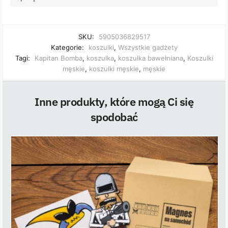
SKU:
5905036829517
Kategorie:
koszulki
,
Wszystkie gadżety
Tagi:
Kapitan Bomba
,
koszulka
,
koszulka bawełniana
,
Koszulki
męskie
,
koszulki męskie
,
męskie
Inne produkty, które mogą Ci się
spodobać