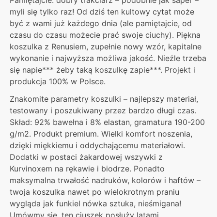
myli się tylko raz! Od dziś ten kultowy cytat może
być z wami już każdego dnia (ale pamiętajcie, od
czasu do czasu możecie prać swoje ciuchy). Piękna
koszulka z Renusiem, zupełnie nowy wzór, kapitalne
wykonanie i najwyższa możliwa jakość. Nieźle trzeba
się napie*** żeby taką koszulkę zapie***. Projekt i
produkcja 100% w Polsce.
Znakomite parametry koszulki – najlepszy materiał,
testowany i poszukiwany przez bardzo długi czas.
Skład: 92% bawełna i 8% elastan, gramatura 190-200
g/m2. Produkt premium. Wielki komfort noszenia,
dzięki miękkiemu i oddychającemu materiałowi.
Dodatki w postaci żakardowej wszywki z
Kurvinoxem na rękawie i biodrze. Ponadto
maksymalna trwałość nadruków, kolorów i haftów –
twoja koszulka nawet po wielokrotnym praniu
wygląda jak funkiel nówka sztuka, nieśmigana!
Umówmy się, ten ciuszek posłuży latami.