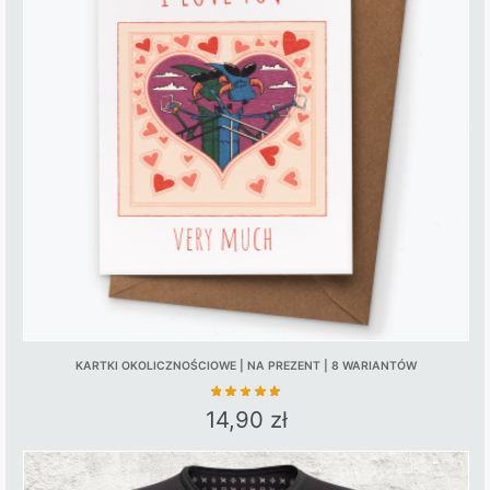
The
options
may
be
chosen
on
the
product
page
KARTKI OKOLICZNOŚCIOWE | NA PREZENT | 8 WARIANTÓW
14,90
zł
This
product