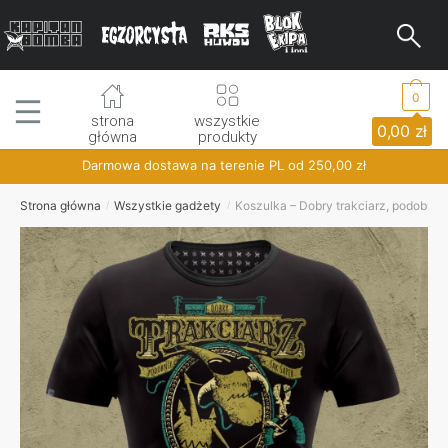
Skip
Skip
to
to
navigation
content
0
strona
wszystkie
0,00
zł
główna
produkty
Darmowa dostawa na terenie PL od
250,00
zł
Strona główna
Wszystkie gadżety
Koszulka – Dobry trakciarz, podobnie j
/
/