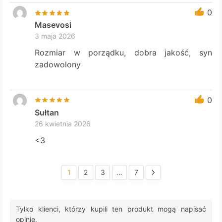
0
Masevosi
3 maja 2026
Rozmiar w porządku, dobra jakość, syn
zadowolony
0
Sułtan
26 kwietnia 2026
<3
1
2
3
…
7
Tylko klienci, którzy kupili ten produkt mogą napisać
opinię.