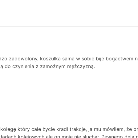
dzo zadowolony, koszulka sama w sobie bije bogactwem na 
ją do czynienia z zamożnym mężczyzną.
kolegę który całe życie kradł trakcje, ja mu mówiłem, że pr
ładach kolejowych ale on mnie nie słuchał. Pewnego dnia p