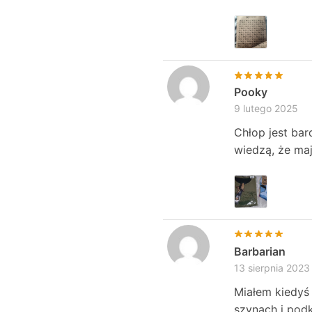
Pooky
9 lutego 2025
Chłop jest bar
wiedzą, że ma
Barbarian
13 sierpnia 2023
Miałem kiedyś 
szynach i podk