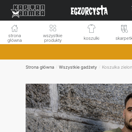
Skip
Skip
to
to
navigation
content
strona
wszystkie
koszulki
skarpetk
główna
produkty
Strona główna
Wszystkie gadżety
Koszulka zielon
/
/