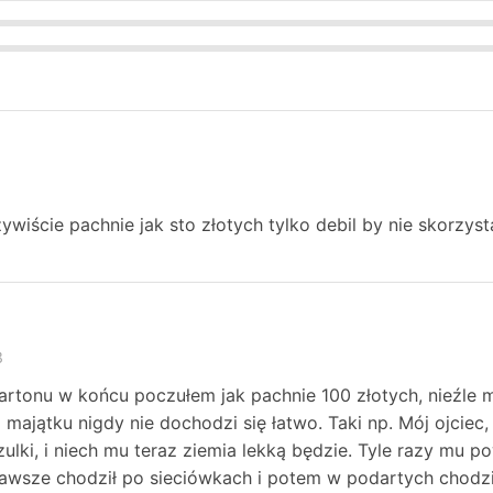
ywiście pachnie jak sto złotych tylko debil by nie skorzyst
3
artonu w końcu poczułem jak pachnie 100 złotych, nieźle m
 majątku nigdy nie dochodzi się łatwo. Taki np. Mój ojciec, 
ulki, i niech mu teraz ziemia lekką będzie. Tyle razy mu p
zawsze chodził po sieciówkach i potem w podartych chodzi