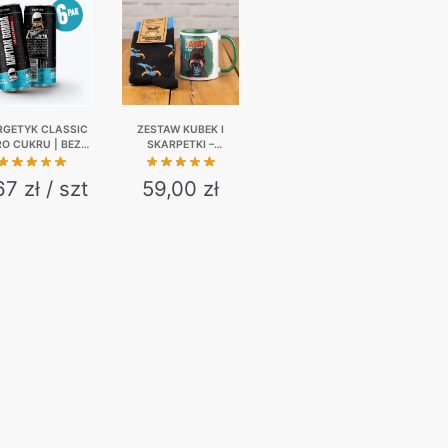
RGETYK CLASSIC
ZESTAW KUBEK I
RO CUKRU | BEZ
SKARPETKI –
JI | 6-PAK | 6 X
NIEWAŻNE CO MAM W
330 ML
SERCU…
67 zł / szt
59,00
zł
This
product
has
multiple
variants.
The
options
may
be