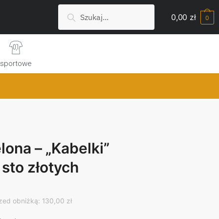
Szukaj:
Search
0,00
zł
0
sportowe
lona – „Kabelki”
sto złotych
rrent
ice
zed obniżką: 130,00 zł