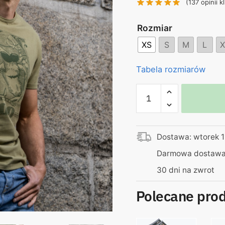
(
137
opinii k
130,00 zł.
99
Rozmiar
XS
S
M
L
X
Tabela rozmiarów
ilość
Koszulka
zielona
–
Dostawa: wtorek 1
"Kabelki"
Tak
Darmowa dostawa 
pachnie
30 dni na zwrot
sto
złotych
Polecane pro