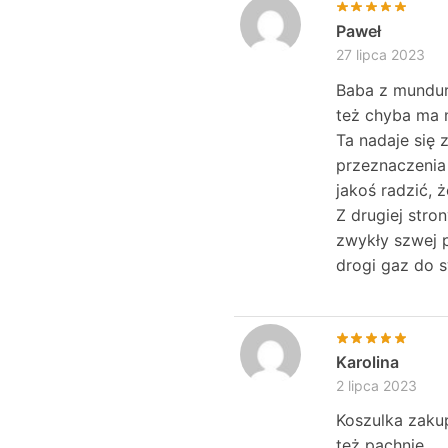
Paweł
27 lipca 2023
Baba z mundur
też chyba ma n
Ta nadaje się 
przeznaczenia 
jakoś radzić, 
Z drugiej str
zwykły szwej p
drogi gaz do s
Karolina
2 lipca 2023
Koszulka zakup
też pachnie.