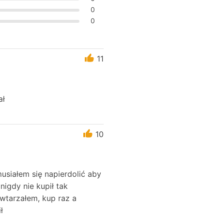
0
0
11
ał
10
usiałem się napierdolić aby
nigdy nie kupił tak
owtarzałem, kup raz a
ł