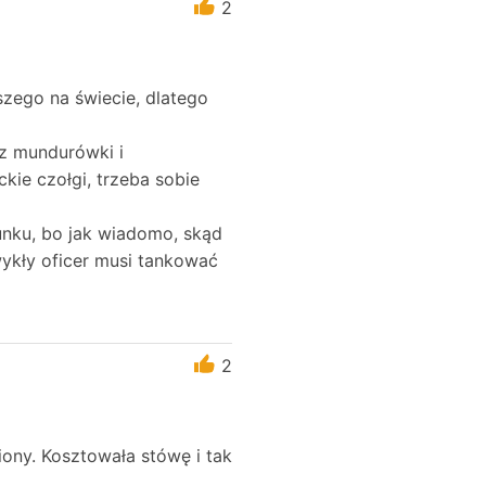
2
zego na świecie, dlatego
 z mundurówki i
ie czołgi, trzeba sobie
unku, bo jak wiadomo, skąd
wykły oficer musi tankować
2
iony. Kosztowała stówę i tak