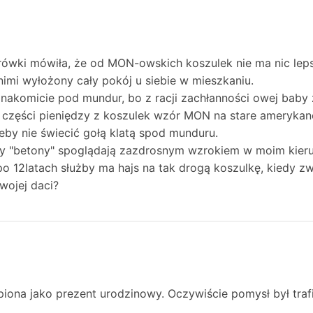
ówki mówiła, że od MON-owskich koszulek nie ma nic leps
imi wyłożony cały pokój u siebie w mieszkaniu.
znakomicie pod mundur, bo z racji zachłanności owej baby
części pieniędzy z koszulek wzór MON na stare amerykanck
żeby nie świecić gołą klatą spod munduru.
ony "betony" spoglądają zazdrosnym wzrokiem w moim kier
o 12latach służby ma hajs na tak drogą koszulkę, kiedy z
wojej daci?
iona jako prezent urodzinowy. Oczywiście pomysł był traf