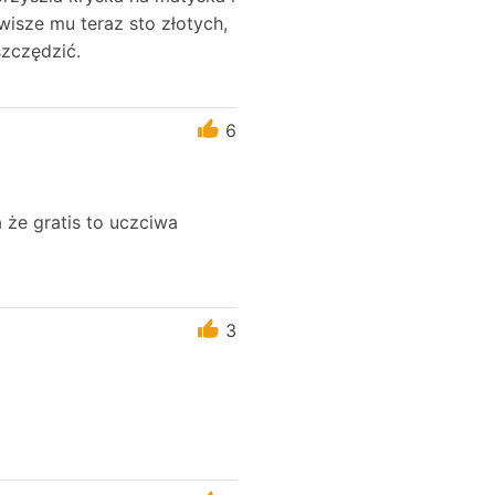
 wisze mu teraz sto złotych,
szczędzić.
6
a że gratis to uczciwa
3