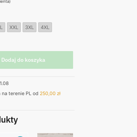
lienta)
,00 zł.
L
XXL
3XL
4XL
Dodaj do koszyka
1.08
na terenie PL od
250,00
zł
dukty