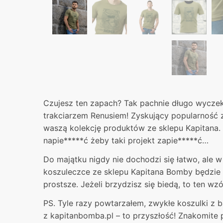
Czujesz ten zapach? Tak pachnie długo wyczek
trakciarzem Renusiem! Zyskujący popularność zi
waszą kolekcję produktów ze sklepu Kapitana. 
napie*****ć żeby taki projekt zapie*****ć…
Do majątku nigdy nie dochodzi się łatwo, ale w 
koszuleczce ze sklepu Kapitana Bomby będzie 
prostsze. Jeżeli brzydzisz się biedą, to ten wzór
PS. Tyle razy powtarzałem, zwykłe koszulki z 
z kapitanbomba.pl – to przyszłość! Znakomite 