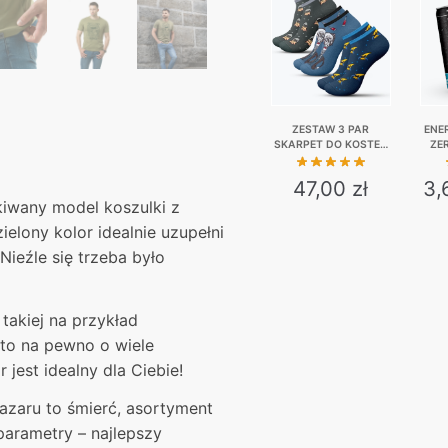
ZESTAW 3 PAR
ENE
SKARPET DO KOSTEK
ZE
– OJCIEC PIJO,
KAUC
BOMBA, ŻÓŁTY
47,00
zł
3,
KURVINOX
iwany model koszulki z
This
elony kolor idealnie uzupełni
product
Nieźle się trzeba było
has
multiple
takiej na przykład
variants.
to na pewno o wiele
The
 jest idealny dla Ciebie!
options
may
bazaru to śmierć, asortyment
be
parametry – najlepszy