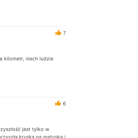
7
kilometr, niech ludzie
6
zyszłość jest tylko w
rzyszła kryska na matyska i