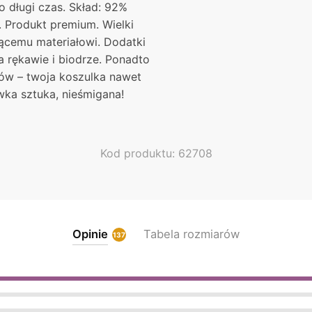
chosen
o długi czas. Skład: 92%
on
 Produkt premium. Wielki
the
jącemu materiałowi. Dodatki
product
 rękawie i biodrze. Ponadto
page
ów – twoja koszulka nawet
wka sztuka, nieśmigana!
Kod produktu: 62708
Opinie
Tabela rozmiarów
137