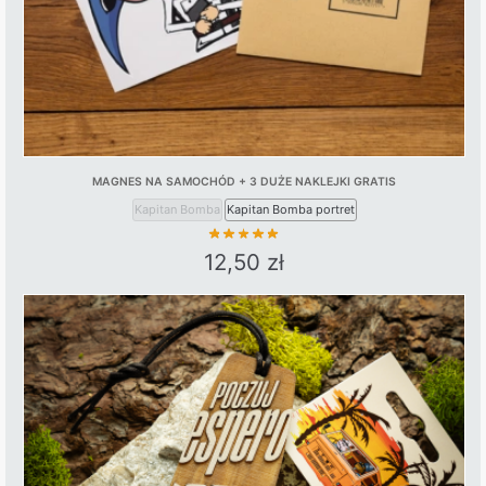
MAGNES NA SAMOCHÓD + 3 DUŻE NAKLEJKI GRATIS
Kapitan Bomba
Kapitan Bomba portret
12,50
zł
This
product
has
multiple
variants.
The
options
may