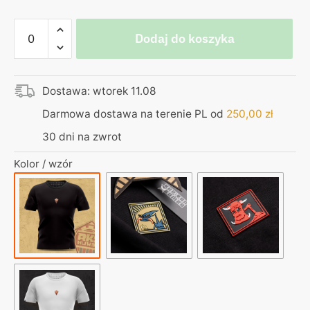
ilość
Dodaj do koszyka
Koszulka
czarna
-
Dostawa: wtorek 11.08
Gumowa
Naszywka
Darmowa dostawa na terenie PL od
250,00
zł
3D
30 dni na zwrot
-
RKS
Kolor / wzór
Huwdu