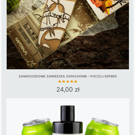
be
chosen
on
the
product
page
SAMOCHODOWA ZAWIESZKA ZAPACHOWA – POCZUJ ESPERO
24,00
zł