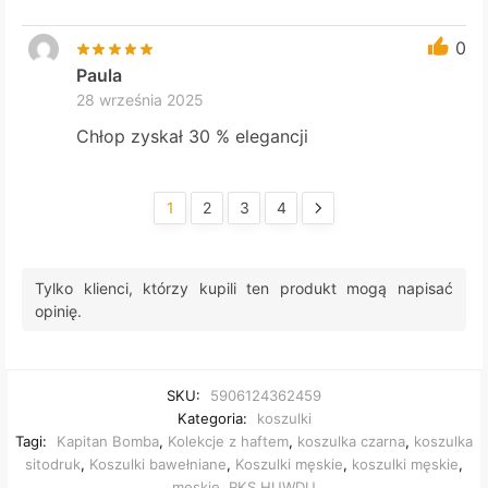
0
Paula
28 września 2025
Chłop zyskał 30 % elegancji
1
2
3
4
Tylko klienci, którzy kupili ten produkt mogą napisać
opinię.
SKU:
5906124362459
Kategoria:
koszulki
Tagi:
Kapitan Bomba
,
Kolekcje z haftem
,
koszulka czarna
,
koszulka
sitodruk
,
Koszulki bawełniane
,
Koszulki męskie
,
koszulki męskie
,
męskie
,
RKS HUWDU