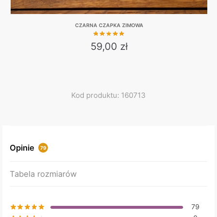
CZARNA CZAPKA ZIMOWA
59,00
zł
This
product
has
multiple
Kod produktu: 160713
variants.
The
options
may
Opinie
79
be
chosen
Tabela rozmiarów
on
the
product
79
page