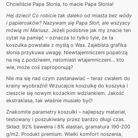
Chcieliście Papa Słonia, to macie Papa Słonia!
Hej dzieci! Co robicie tak daleko od miasta bez wódy
i papierosków? Nazywam się Papa Słoń, ale wszyscy
mówią mi Mariusz.
Jeżeli podobnie jak my znacie ten
cytat na pamięć – oznacza to tylko tyle, że ta
koszulka powstała z myślą o Was. Zajebista grafika
słonia przykuwa uwagę. Niewtajemniczeni popatrzą
na nią z podziwem, natomiast wtajemniczeni… kto
wie, może coś zaproponują?
Nie ma się nad czym zastanawiać – teraz cwałem do
krainy wyobraźni! Wrzucajcie koszulkę do koszyka i
cieszcie się nowym kozackim wdziankiem. Jakość
ekstraklasa, tak właśnie musiało być!
Znakomite parametry koszulki – najlepszy materiał,
testowany i poszukiwany przez bardzo długi czas.
Skład: 92% bawełna i 8% elastan, gramatura 190-200
g/m2. Produkt premium. Wielki komfort noszenia,