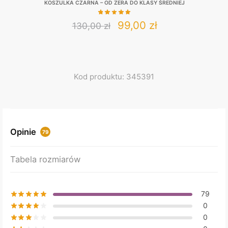
KOSZULKA CZARNA – OD ZERA DO KLASY ŚREDNIEJ
Original
Current
99,00
zł
130,00
zł
This
price
price
product
was:
is:
has
130,00 zł.
99,00 zł.
multiple
Kod produktu: 345391
variants.
The
options
may
Opinie
79
be
chosen
Tabela rozmiarów
on
the
product
79
page
0
0