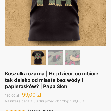
Koszulka czarna | Hej dzieci, co robicie
tak daleko od miasta bez wódy i
papierosków? | Papa Słoń
Original
Current
99,00
zł
130,00
zł
price
price
Najniższa cena z 30 dni przed obniżką: 130,00 zł
was:
is:
130,00 zł.
99,00 zł.
(
79
opinii klienta)