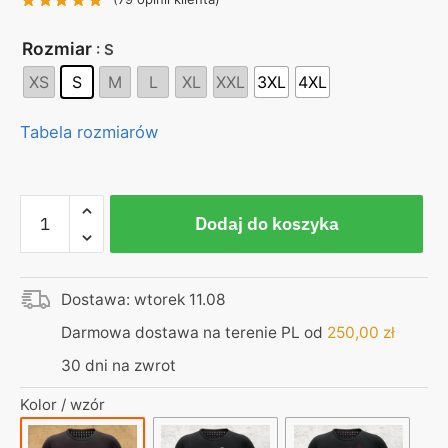
Rozmiar
: S
XS
S
M
L
XL
XXL
3XL
4XL
Tabela rozmiarów
ilość
Dodaj do koszyka
Koszulka
czarna
|
Dostawa: wtorek 11.08
Hej
dzieci,
Darmowa dostawa na terenie PL od
250,00
zł
co
30 dni na zwrot
robicie
tak
Kolor / wzór
daleko
od