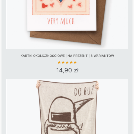
the
product
page
KARTKI OKOLICZNOŚCIOWE | NA PREZENT | 8 WARIANTÓW
14,90
zł
This
product
has
multiple
variants.
The
options
may