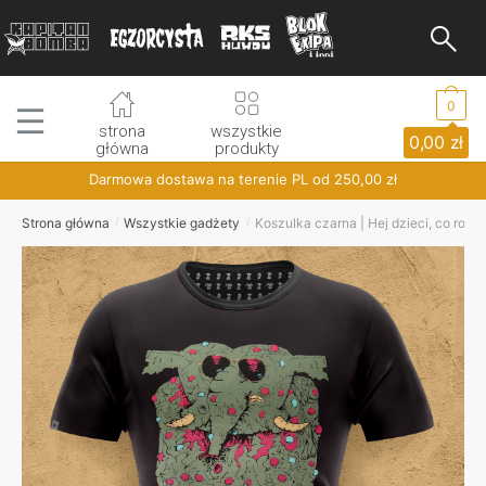
Skip
Skip
to
to
navigation
content
0
strona
wszystkie
0,00
zł
główna
produkty
Darmowa dostawa na terenie PL od
250,00
zł
Strona główna
Wszystkie gadżety
Koszulka czarna | Hej dzieci, co robi
/
/