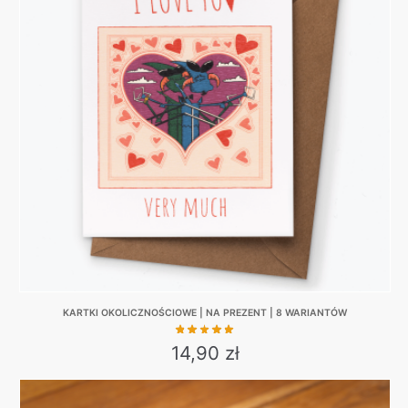
variants.
The
options
may
be
chosen
on
the
product
page
KARTKI OKOLICZNOŚCIOWE | NA PREZENT | 8 WARIANTÓW
14,90
zł
This
product