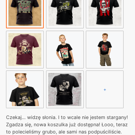
miasta
bez
wódy
i
papierosków?
|
Papa
Słoń
+
Czekaj… widzę słonia. I to wcale nie jestem stargany!
Zgadza się, nowa koszulka już dostępna! Łooo, teraz
to polecieliśmy grubo, ale sami nas podpuściliście.