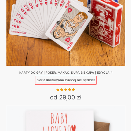
KARTY DO GRY | POKER, MAKAO, DUPA BISKUPA | EDYCJA 4
Seria limitowana.
Więcej nie będzie!
od 29,00 zł
This
product
has
multiple