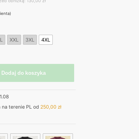
ice
zed obniżką: 130,00 zł
lienta)
,00 zł.
L
XXL
3XL
4XL
Dodaj do koszyka
1.08
na terenie PL od
250,00
zł