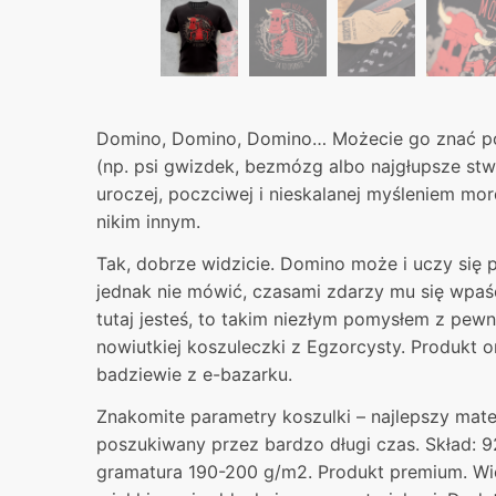
Domino, Domino, Domino… Możecie go znać p
(np. psi gwizdek, bezmózg albo najgłupsze stwo
uroczej, poczciwej i nieskalanej myśleniem mor
nikim innym.
Tak, dobrze widzicie. Domino może i uczy się p
jednak nie mówić, czasami zdarzy mu się wpaść
tutaj jesteś, to takim niezłym pomysłem z pew
nowiutkiej koszuleczki z Egzorcysty. Produkt or
badziewie z e-bazarku.
Znakomite parametry koszulki – najlepszy mater
poszukiwany przez bardzo długi czas. Skład: 9
gramatura 190-200 g/m2. Produkt premium. Wie