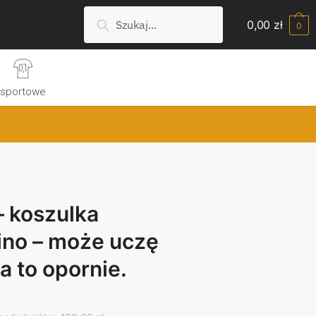
Szukaj:
Search
0,00
zł
0
sportowe
– koszulka
no – może uczę
za to opornie.
rrent