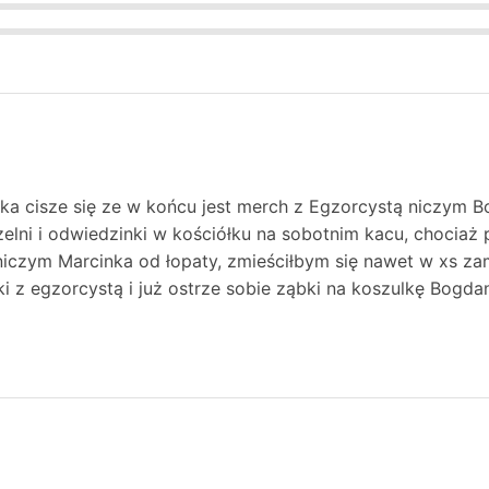
ka cisze się ze w końcu jest merch z Egzorcystą niczym Bon
zelni i odwiedzinki w kościółku na sobotnim kacu, chociaż 
niczym Marcinka od łopaty, zmieściłbym się nawet w xs za
ki z egzorcystą i już ostrze sobie ząbki na koszulkę Bogd