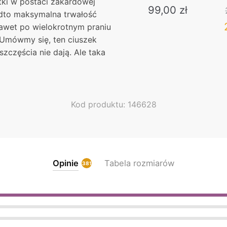
ki w postaci żakardowej
DOMINO | IDEALNY NA
PIĘ
99,00
zł
BASEN
adto maksymalna trwałość
nawet po wielokrotnym praniu
 Umówmy się, ten ciuszek
zczęścia nie dają. Ale taka
Kod produktu: 146628
Opinie
Tabela rozmiarów
381