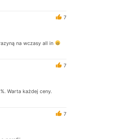
7
razyną na wczasy all in
7
0%. Warta każdej ceny.
7