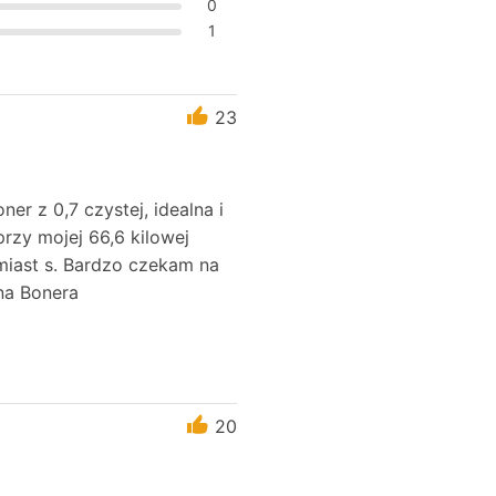
0
1
23
er z 0,7 czystej, idealna i
przy mojej 66,6 kilowej
miast s. Bardzo czekam na
ana Bonera
20