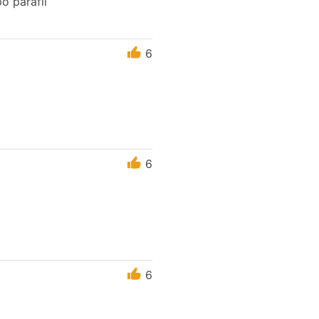
o parafii
6
6
6