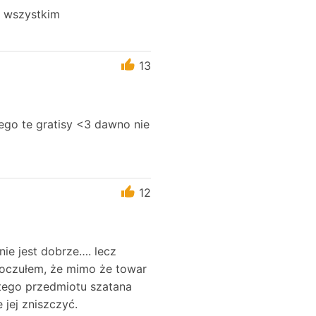
m wszystkim
13
ego te gratisy <3 dawno nie
12
ie jest dobrze…. lecz
poczułem, że mimo że towar
 tego przedmiotu szatana
 jej zniszczyć.