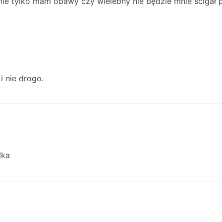
e tylko mam obawy czy wielebny nie będzie mnie ścigał p
i nie drogo.
lka