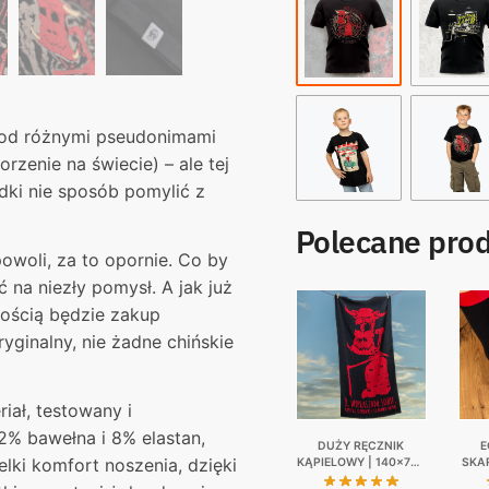
powoli,
za
to
opornie.
od różnymi pseudonimami
rzenie na świecie) – ale tej
dki nie sposób pomylić z
Polecane pro
owoli, za to opornie. Co by
 na niezły pomysł. A jak już
nością będzie zakup
yginalny, nie żadne chińskie
iał, testowany i
2% bawełna i 8% elastan,
DUŻY RĘCZNIK
E
lki komfort noszenia, dzięki
KĄPIELOWY | 140×70 |
SKA
EGZORCYSTA –
Ż