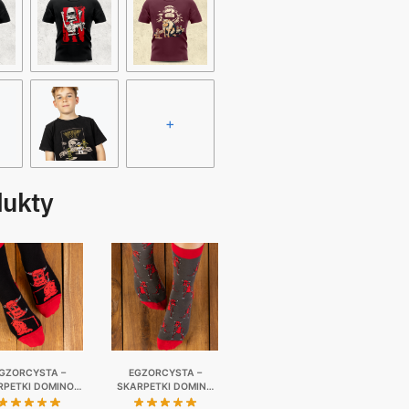
+
dukty
GZORCYSTA –
EGZORCYSTA –
RPETKI DOMINO |
SKARPETKI DOMINO
EGNAJ BIEDO
01