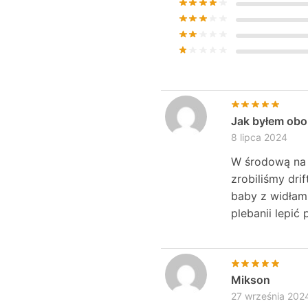
Jak byłem obo
8 lipca 2024
W środową na s
zrobiliśmy dri
baby z widłami
plebanii lepić 
Mikson
27 września 202