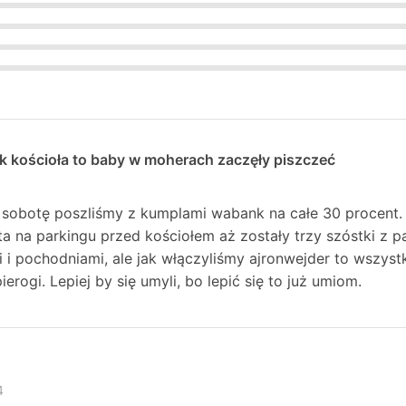
k kościoła to baby w moherach zaczęły piszczeć
obotę poszliśmy z kumplami wabank na całe 30 procent. Z
fta na parkingu przed kościołem aż zostały trzy szóstki z p
 i pochodniami, ale jak włączyliśmy ajronwejder to wszyst
pierogi. Lepiej by się umyli, bo lepić się to już umiom.
4