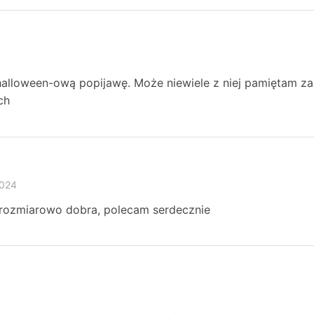
halloween-ową popijawę. Może niewiele z niej pamiętam za
ch
2024
 rozmiarowo dobra, polecam serdecznie