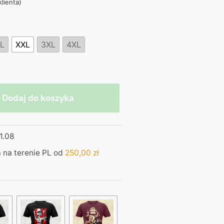
klienta)
,00 zł.
L
XXL
3XL
4XL
Dodaj do koszyka
1.08
na terenie PL od
250,00
zł