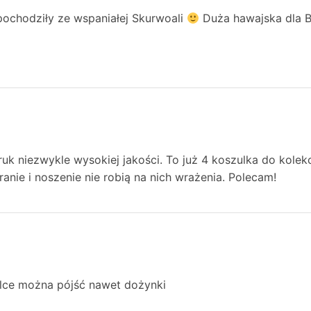
pochodziły ze wspaniałej Skurwoali
Duża hawajska dla B
ruk niezwykle wysokiej jakości. To już 4 koszulka do kolekc
anie i noszenie nie robią na nich wrażenia. Polecam!
ulce można pójść nawet dożynki