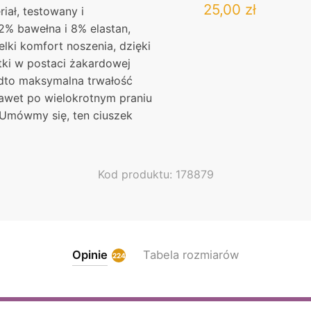
Original
Current
25,00
zł
iał, testowany i
2% bawełna i 8% elastan,
price
price
This
lki komfort noszenia, dzięki
was:
product
is:
ki w postaci żakardowej
has
27,00 zł.
25,00 zł
adto maksymalna trwałość
multiple
nawet po wielokrotnym praniu
variants.
 Umówmy się, ten ciuszek
The
options
may
Kod produktu: 178879
be
chosen
on
the
product
Opinie
Tabela rozmiarów
224
page