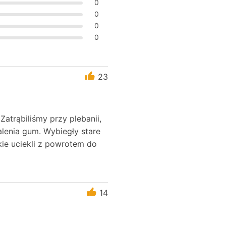
0
0
0
0
23
atrąbiliśmy przy plebanii,
alenia gum. Wybiegły stare
kie uciekli z powrotem do
14