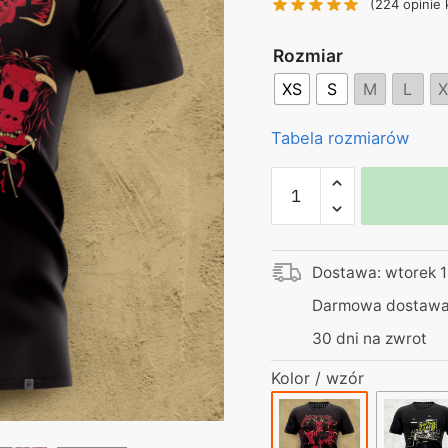
(
224
opinie 
130,00 zł.
99
Rozmiar
XS
S
M
L
X
Tabela rozmiarów
ilość
Egzorcysta
koszulka
czarna
Dostawa: wtorek 1
–
Ajronwejder
Darmowa dostawa 
30 dni na zwrot
Kolor / wzór