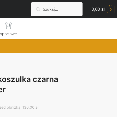
Szukaj:
Search
0,00
zł
0
sportowe
koszulka czarna
er
rrent
ice
zed obniżką: 130,00 zł