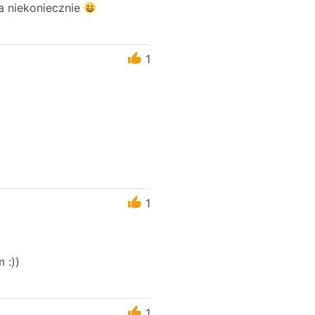
a niekoniecznie
1
1
 :))
1