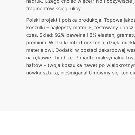
nadruk. Czego chcieć więcej? No i oczywiście 
fragmentów księgi ulicy…
Polski projekt i polska produkcja. Topowa jak
koszulki – najlepszy materiał, testowany i pos
czas. Skład: 92% bawełna i 8% elastan, gramat
premium. Wielki komfort noszenia, dzięki mię
materiałowi. Dodatki w postaci żakardowej ws
na rękawie i biodrze. Ponadto maksymalna trw
haftów – twoja koszulka nawet po wielokrotnym
nówka sztuka, nieśmigana! Umówmy się, ten ciu