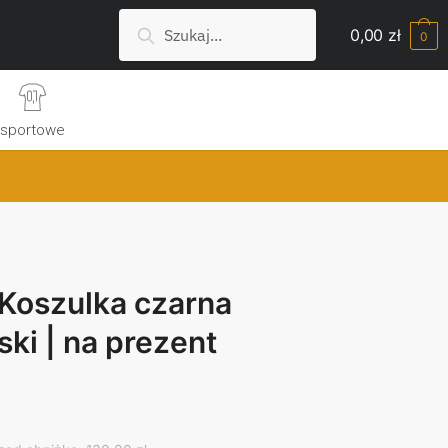
Szukaj:
Search
0,00
zł
0
sportowe
 Koszulka czarna
ski | na prezent
rrent