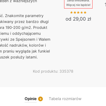
jeden z ważniejszych
Seria limitowana.
Więcej nie będzie!
ość. Znakomite parametry
od 29,00 zł
zukiwany przez bardzo długi
ura 190-200 g/m2. Produkt
This
kkiemu i oddychającemu
product
zywki ze Spejsonem i Walem
has
ałość nadruków, kolorów i
multiple
 praniu wygląda jak funkiel
variants.
szek posłuży latami.
The
options
may
Kod produktu: 335378
be
chosen
on
the
Opinie
Tabela rozmiarów
product
9
page