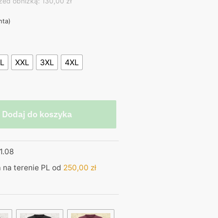
ice
zed obniżką: 130,00 zł
nta)
,00 zł.
L
XXL
3XL
4XL
Dodaj do koszyka
1.08
na terenie PL od
250,00
zł