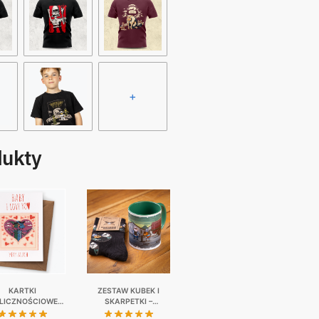
+
dukty
KARTKI
ZESTAW KUBEK I
LICZNOŚCIOWE |
SKARPETKI –
A PREZENT | 8
SZAMBIARZE