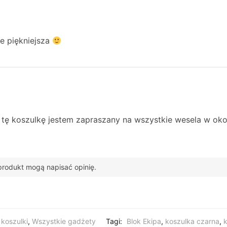
ze piękniejsza
5
ę koszulkę jestem zapraszany na wszystkie wesela w okoli
n produkt mogą napisać opinię.
koszulki
,
Wszystkie gadżety
Tagi:
Blok Ekipa
,
koszulka czarna
,
k