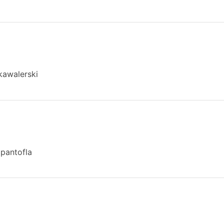
kawalerski
pantofla