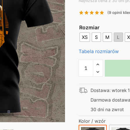
price
pr
Najniższa cena z 30 dni pr
was:
is:
(
9
opinii klie
130,00 zł.
99
Rozmiar
XS
S
M
L
X
Tabela rozmiarów
ilość
Blok
Ekipa
|
Dostawa: wtorek 1
Koszulka
czarna
Darmowa dostawa 
|
30 dni na zwrot
na
kawalerski
Kolor / wzór
|