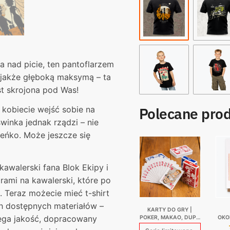
na
prezent
dla
kumpla
a nad picie, ten pantoflarzem
tą jakże głęboką maksymą – ta
st skrojona pod Was!
 kobiecie wejść sobie na
Polecane pro
 świnka jednak rządzi – nie
deńko. Może jeszcze się
kawalerski fana Blok Ekipy i
ami na kawalerski, które po
. Teraz możecie mieć t-shirt
ych dostępnych materiałów –
KARTY DO GRY |
Mega jakość, dopracowany
POKER, MAKAO, DUPA
OKO
BISKUPA | EDYCJA 4
N