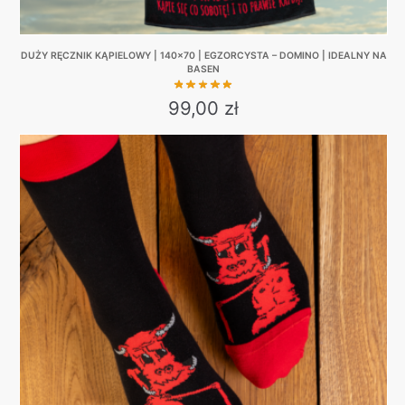
DUŻY RĘCZNIK KĄPIELOWY | 140×70 | EGZORCYSTA – DOMINO | IDEALNY NA
BASEN
99,00
zł