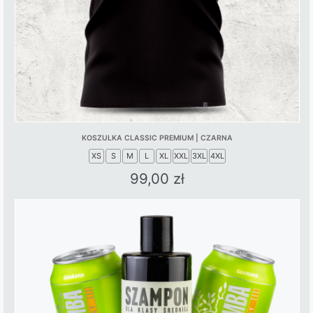
on
the
product
page
KOSZULKA CLASSIC PREMIUM | CZARNA
XS
S
M
L
XL
XXL
3XL
4XL
99,00
zł
This
product
has
multiple
variants.
The
options