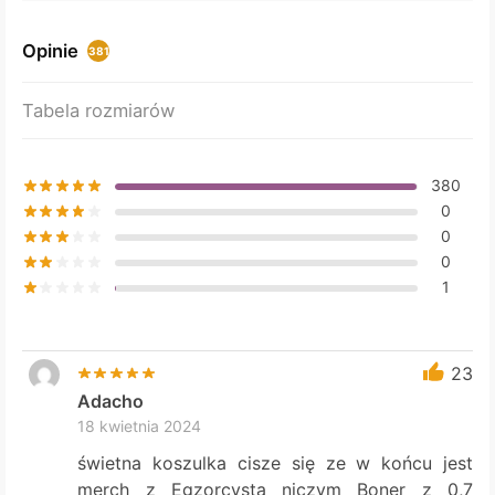
Opinie
381
Tabela rozmiarów
380
0
0
0
1
23
Adacho
18 kwietnia 2024
świetna koszulka cisze się ze w końcu jest
merch z Egzorcystą niczym Boner z 0,7