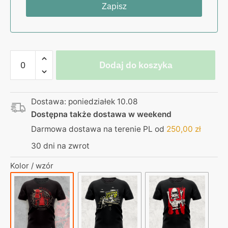
ilość
Dodaj do koszyka
Egzorcysta
-
koszulka
Dostawa: poniedziałek 10.08
czarna
Dostępna także dostawa w weekend
Domino
-
Darmowa dostawa na terenie PL od
250,00
zł
może
30 dni na zwrot
uczę
się
Kolor / wzór
powoli,
za
to
opornie.