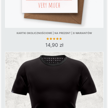
KARTKI OKOLICZNOŚCIOWE | NA PREZENT | 8 WARIANTÓW
14,90
zł
This
product
has
multiple
variants.
The
options
may
be
chosen