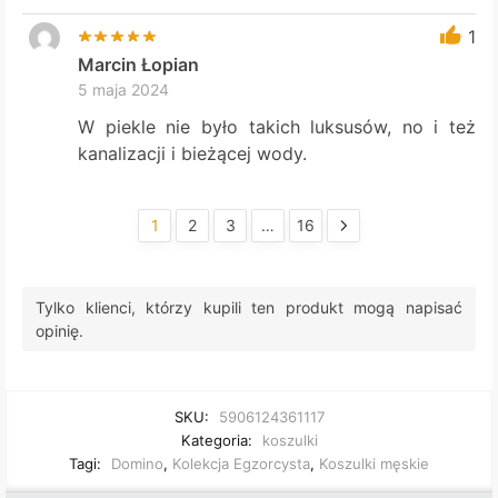
1
Marcin Łopian
5 maja 2024
W piekle nie było takich luksusów, no i też
kanalizacji i bieżącej wody.
1
2
3
…
16
Tylko klienci, którzy kupili ten produkt mogą napisać
opinię.
SKU:
5906124361117
Kategoria:
koszulki
Tagi:
Domino
,
Kolekcja Egzorcysta
,
Koszulki męskie