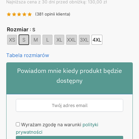
Najniższa cena z 30 dni przed obniżką: 130,00 zł
was:
is:
130,00 zł.
99,00 zł.
(
381
opinii klienta)
Rozmiar
: S
XS
S
M
L
XL
XXL
3XL
4XL
Tabela rozmiarów
Powiadom mnie kiedy produkt będzie
dostępny
Wyrażam zgodę na warunki
polityki
prywatności