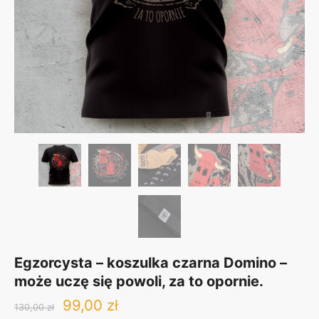
Egzorcysta – koszulka czarna Domino –
może uczę się powoli, za to opornie.
Original
Current
99,00
zł
130,00
zł
price
price