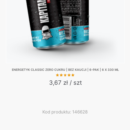
be
chosen
on
the
product
page
ENERGETYK CLASSIC ZERO CUKRU | BEZ KAUCJI | 6-PAK | 6 X 330 ML
3,67 zł / szt
Kod produktu: 146628