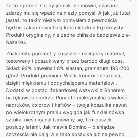
za to opornie. Co by jednak nie mówić, czasami
zdarzy mu się wpaść na niezły pomysł. A jak już tutaj
jesteś, to takim niezłym pomysłem z pewnością
będzie zakup nowiutkiej koszuleczki z Egzorcysty.
Produkt oryginalny, nie żadne chińskie badziewie z e-
bazarku.
Znakomite parametry koszulki – najlepszy materiał,
testowany i poszukiwany przez bardzo długi czas.
Skład: 92% bawełna i 8% elastan, gramatura 190-200
g/m2. Produkt premium. Wielki komfort noszenia,
dzięki miękkiemu i oddychającemu materiałowi.
Dodatki w postaci żakardowej wszywki z Bonerem
na rękawie i biodrze. Ponadto maksymalna trwałość
nadruków, kolorów i haftów – twoja koszulka nawet
po wielokrotnym praniu wygląda jak funkiel nówka
sztuka, nieśmigana! Umówmy się, ten ciuszek
posłuży latami. Jak mawia Domino – pieniądze
szczęścia nie dają. Ale taka koszulka już na pewno.