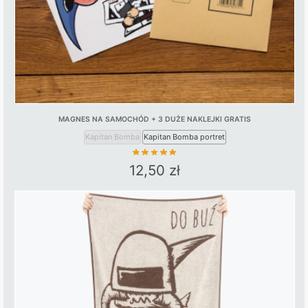
MAGNES NA SAMOCHÓD + 3 DUŻE NAKLEJKI GRATIS
Kapitan Bomba
Kapitan Bomba portret
12,50
zł
This
product
has
multiple
variants.
The
options
may