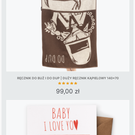
be
chosen
on
the
product
page
RĘCZNIK DO BUŹ I DO DUP | DUŻY RĘCZNIK KĄPIELOWY 140×70
99,00
zł