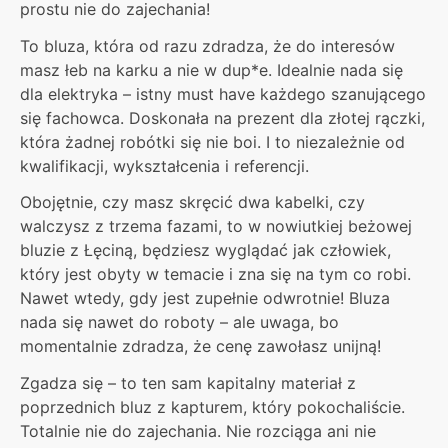
prostu nie do zajechania!
To bluza, która od razu zdradza, że do interesów
masz łeb na karku a nie w dup*e. Idealnie nada się
dla elektryka – istny must have każdego szanującego
się fachowca. Doskonała na prezent dla złotej rączki,
która żadnej robótki się nie boi. I to niezależnie od
kwalifikacji, wykształcenia i referencji.
Obojętnie, czy masz skręcić dwa kabelki, czy
walczysz z trzema fazami, to w nowiutkiej beżowej
bluzie z Łęciną, będziesz wyglądać jak człowiek,
który jest obyty w temacie i zna się na tym co robi.
Nawet wtedy, gdy jest zupełnie odwrotnie! Bluza
nada się nawet do roboty – ale uwaga, bo
momentalnie zdradza, że cenę zawołasz unijną!
Zgadza się – to ten sam kapitalny materiał z
poprzednich bluz z kapturem, który pokochaliście.
Totalnie nie do zajechania. Nie rozciąga ani nie