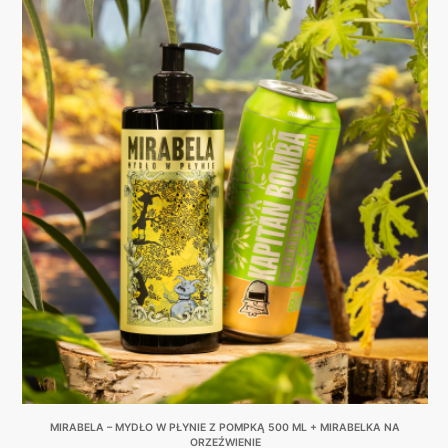
MIRABELA – MYDŁO W PŁYNIE Z POMPKĄ 500 ML + MIRABELKA NA
ORZEŹWIENIE