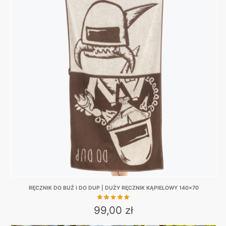
multiple
variants.
The
options
may
be
chosen
on
the
product
page
RĘCZNIK DO BUŹ I DO DUP | DUŻY RĘCZNIK KĄPIELOWY 140×70
99,00
zł