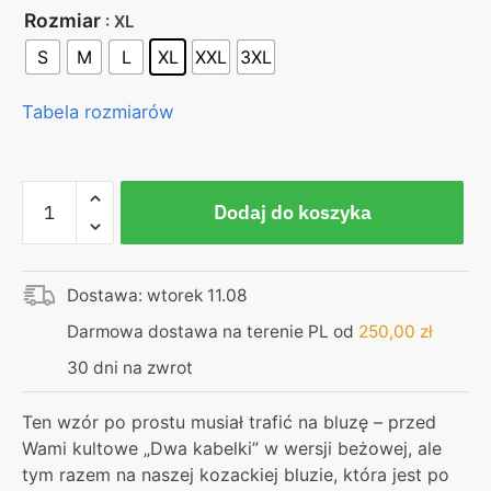
Rozmiar
: XL
S
M
L
XL
XXL
3XL
Tabela rozmiarów
ilość
Dodaj do koszyka
Bluza
beżowa
–
Dostawa: wtorek 11.08
Łecina
–
Darmowa dostawa na terenie PL od
250,00
zł
dwa
30 dni na zwrot
kabelki
Ten wzór po prostu musiał trafić na bluzę – przed
Wami kultowe „Dwa kabelki” w wersji beżowej, ale
tym razem na naszej kozackiej bluzie, która jest po