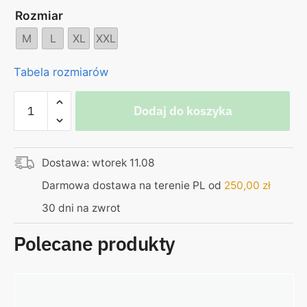
Rozmiar
M
L
XL
XXL
Tabela rozmiarów
ilość
Dodaj do koszyka
Bluza
rozpinana
dark
Dostawa: wtorek 11.08
navy,
Kurvinox
Darmowa dostawa na terenie PL od
250,00
zł
żółty
30 dni na zwrot
PREMIUM
Polecane produkty