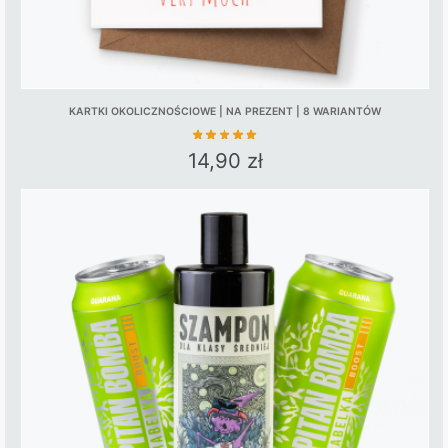
KARTKI OKOLICZNOŚCIOWE | NA PREZENT | 8 WARIANTÓW
14,90
zł
This
product
has
multiple
variants.
The
options
may
be
chosen
on