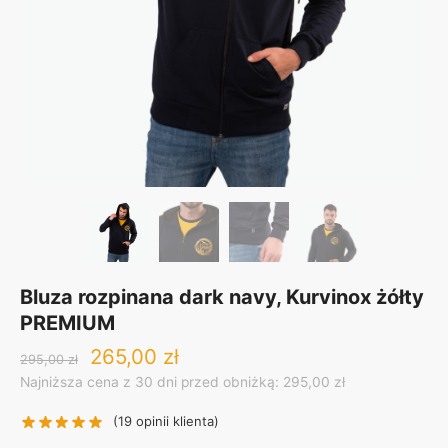
Bluza rozpinana dark navy, Kurvinox żółty
PREMIUM
Original
Current
265,00
zł
295,00
zł
price
price
Najniższa cena z 30 dni przed obniżką: 295,00 zł
was:
is:
295,00 zł.
265,00 zł.
(
19
opinii klienta)