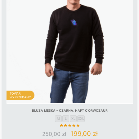
TOWAR
WYPRZEDANY
BLUZA MĘSKA – CZARNA, HAFT C’QRWOZAUR
M
L
XL
XXL
Original
Current
199,00
zł
250,00
zł