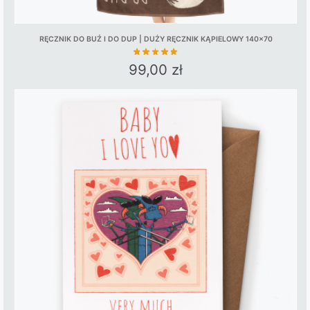
RĘCZNIK DO BUŹ I DO DUP | DUŻY RĘCZNIK KĄPIELOWY 140×70
99,00
zł