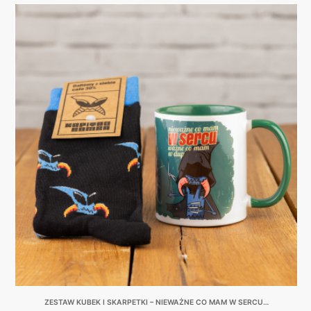
price
price
was:
is:
149,00 zł.
99,00 zł.
ZESTAW KUBEK I SKARPETKI – NIEWAŻNE CO MAM W SERCU…