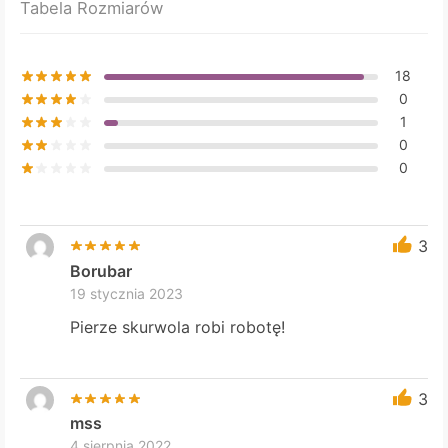
Tabela Rozmiarów
product
page
18
0
1
0
0
3
Borubar
19 stycznia 2023
Pierze skurwola robi robotę!
3
mss
4 sierpnia 2022