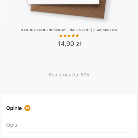
KARTKI OKOLICZNOŚCIOWE | NA PREZENT | 8 WARIANTÓW
14,90
zł
This
product
has
multiple
Kod produktu: 575
variants.
The
options
may
Opinie
19
be
chosen
Opis
on
the