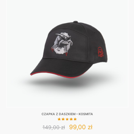
CZAPKA Z DASZKIEM – KOSMITA
Original
Current
99,00
zł
149,00
zł