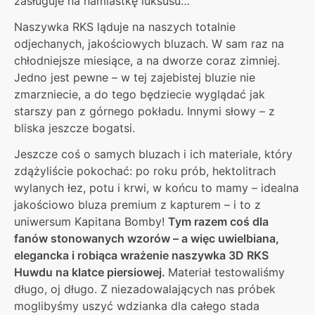
zasługuje na namiastkę luksusu…
Naszywka RKS ląduje na naszych totalnie
odjechanych, jakościowych bluzach. W sam raz na
chłodniejsze miesiące, a na dworze coraz zimniej.
Jedno jest pewne – w tej zajebistej bluzie nie
zmarzniecie, a do tego będziecie wyglądać jak
starszy pan z górnego pokładu. Innymi słowy – z
bliska jeszcze bogatsi.
Jeszcze coś o samych bluzach i ich materiale, który
zdążyliście pokochać: po roku prób, hektolitrach
wylanych łez, potu i krwi, w końcu to mamy – idealna
jakościowo bluza premium z kapturem – i to z
uniwersum Kapitana Bomby!
Tym razem coś dla
fanów stonowanych wzorów – a więc uwielbiana,
elegancka i robiąca wrażenie naszywka 3D RKS
Huwdu na klatce piersiowej.
Materiał testowaliśmy
długo, oj długo. Z niezadowalających nas próbek
moglibyśmy uszyć wdzianka dla całego stada