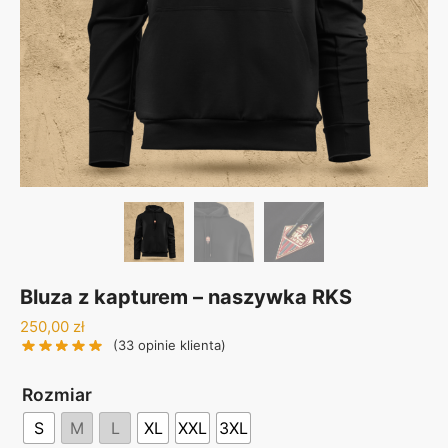
Bluza z kapturem – naszywka RKS
250,00
zł
(
33
opinie klienta)
Rozmiar
S
M
L
XL
XXL
3XL