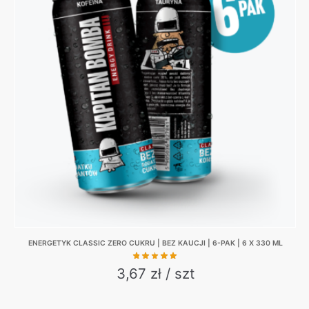
variants.
The
options
may
be
chosen
on
the
product
page
ENERGETYK CLASSIC ZERO CUKRU | BEZ KAUCJI | 6-PAK | 6 X 330 ML
3,67 zł / szt