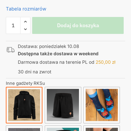
Tabela rozmiarów
ilość
Dodaj do koszyka
Bluza
z
kapturem
Dostawa: poniedziałek 10.08
–
Dostępna także dostawa w weekend
naszywka
RKS
Darmowa dostawa na terenie PL od
250,00
zł
30 dni na zwrot
Inne gadżety RKSu