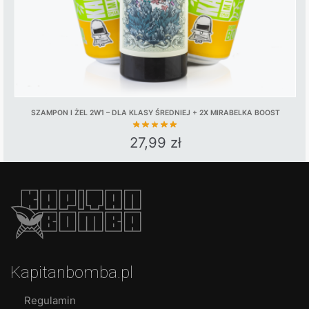
product
page
SZAMPON I ŻEL 2W1 – DLA KLASY ŚREDNIEJ + 2X MIRABELKA BOOST
27,99
zł
Kapitanbomba.pl
Regulamin