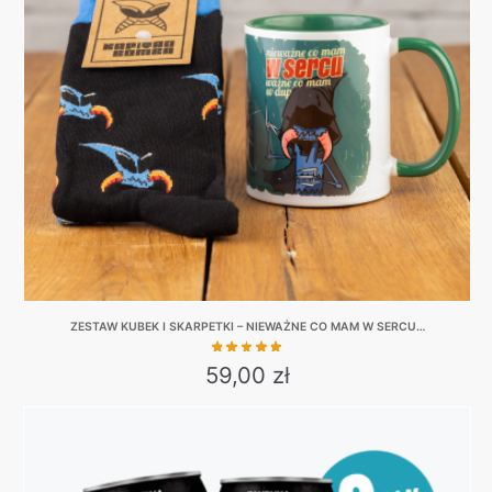
ZESTAW KUBEK I SKARPETKI – NIEWAŻNE CO MAM W SERCU…
59,00
zł
This
product
has
multiple