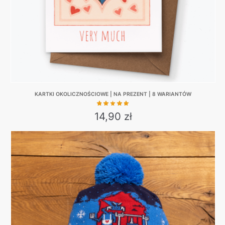
KARTKI OKOLICZNOŚCIOWE | NA PREZENT | 8 WARIANTÓW
14,90
zł
This
product
has
multiple
variants.
The
options
may