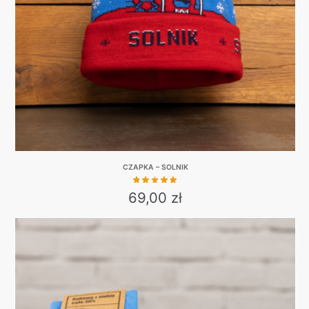
be
chosen
on
the
product
page
CZAPKA – SOLNIK
69,00
zł