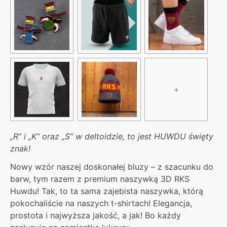
+
„R” i „K” oraz „S” w deltoidzie, to jest HUWDU święty
znak!
Nowy wzór naszej doskonałej bluzy – z szacunku do
barw, tym razem z premium naszywką 3D RKS
Huwdu! Tak, to ta sama zajebista naszywka, którą
pokochaliście na naszych t-shirtach! Elegancja,
prostota i najwyższa jakość, a jak! Bo każdy