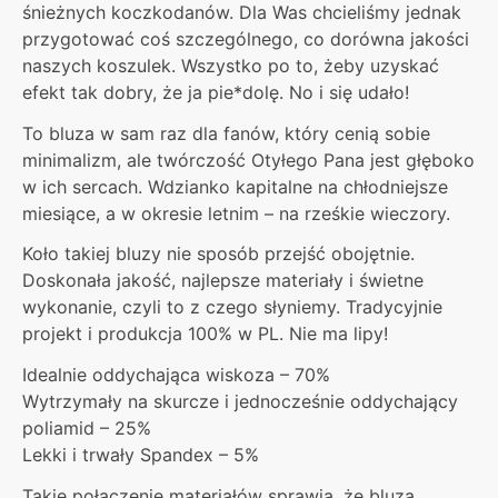
śnieżnych koczkodanów. Dla Was chcieliśmy jednak
przygotować coś szczególnego, co dorówna jakości
naszych koszulek. Wszystko po to, żeby uzyskać
efekt tak dobry, że ja pie*dolę. No i się udało!
To bluza w sam raz dla fanów, który cenią sobie
minimalizm, ale twórczość Otyłego Pana jest głęboko
w ich sercach. Wdzianko kapitalne na chłodniejsze
miesiące, a w okresie letnim – na rześkie wieczory.
Koło takiej bluzy nie sposób przejść obojętnie.
Doskonała jakość, najlepsze materiały i świetne
wykonanie, czyli to z czego słyniemy. Tradycyjnie
projekt i produkcja 100% w PL. Nie ma lipy!
Idealnie oddychająca wiskoza – 70%
Wytrzymały na skurcze i jednocześnie oddychający
poliamid – 25%
Lekki i trwały Spandex – 5%
Takie połączenie materiałów sprawia, że bluza