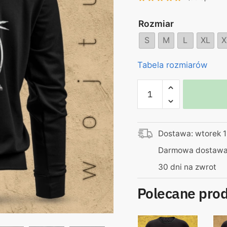
Rozmiar
S
M
L
XL
X
Tabela rozmiarów
ilość
Bluza
z
kapturem
Dostawa: wtorek 1
–
od
Darmowa dostawa 
zera
30 dni na zwrot
do
klasy
Polecane pro
średniej
i
to