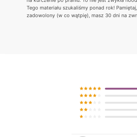
na kurczenie po praniu. To nie jest zwykła hood
Tego materiału szukaliśmy ponad rok! Pamiętaj, 
zadowolony (w co wątpię), masz 30 dni na zwr