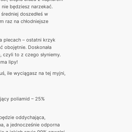
be
 nie będziesz narzekać.
chosen
 średniej doszedłeś w
on
am raz na chłodniejsze
the
product
page
a plecach – ostatni krzyk
ść obojętnie. Doskonała
, czyli to z czego słyniemy.
ma lipy!
uś, ile wyciągasz na tej myjni,
jący poliamid – 25%
 będzie oddychająca,
na, a jednocześnie odporna