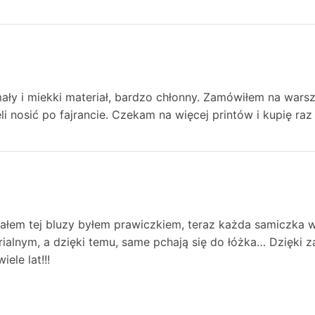
ły i miekki materiał, bardzo chłonny. Zamówiłem na warsz
li nosić po fajrancie. Czekam na więcej printów i kupię raz
4
rałem tej bluzy byłem prawiczkiem, teraz każda samiczka 
ialnym, a dzięki temu, same pchają się do łóżka… Dzięki za
iele lat!!!