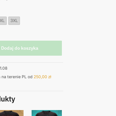
XL
3XL
Dodaj do koszyka
1.08
na terenie PL od
250,00
zł
dukty