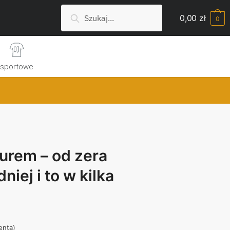
Szukaj:
Search
0,00
zł
0
sportowe
turem – od zera
niej i to w kilka
ienta)