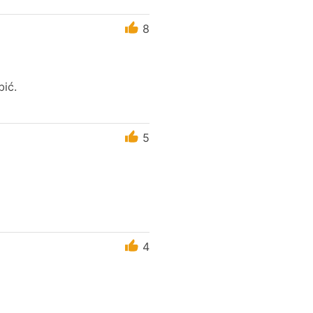
8
bić.
5
4