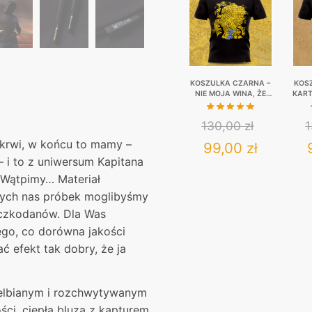
w
kilka
lat
KOSZULKA CZARNA –
KOS
NIE MOJA WINA, ŻE
KART
MAM PRACOFOBIĘ…
130,00
zł
i krwi, w końcu to mamy –
Original
Current
99,00
zł
 i to z uniwersum Kapitana
price
price
This
 Wątpimy… Materiał
was:
product
is:
ących nas próbek moglibyśmy
has
oczkodanów. Dla Was
130,00 zł.
99,00 zł
multiple
go, co dorówna jakości
variants.
ć efekt tak dobry, że ja
The
options
wielbianym i rozchwytywanym
may
ści, ciepła bluza z kapturem