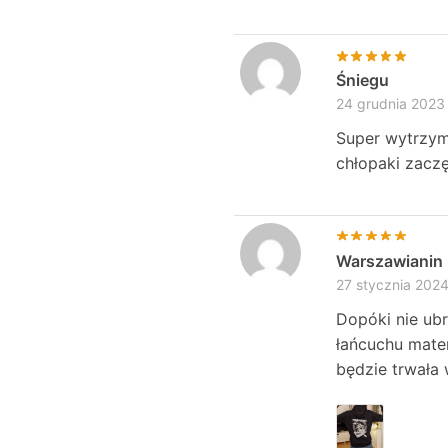
Śniegu
24 grudnia 2023
Super wytrzyma
chłopaki zaczę
Warszawianin
27 stycznia 202
Dopóki nie ub
łańcuchu mater
będzie trwała w