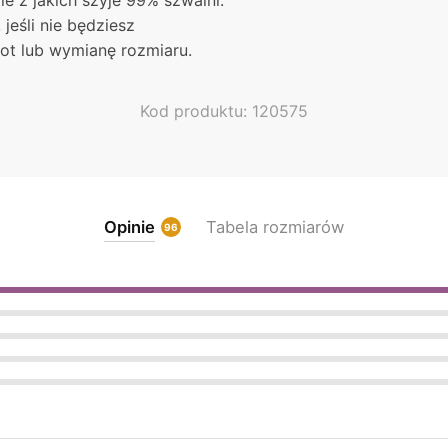
ie z jakich szyje 99% szwalni.
jeśli nie będziesz
ot lub wymianę rozmiaru.
Kod produktu: 120575
Opinie
Tabela rozmiarów
96