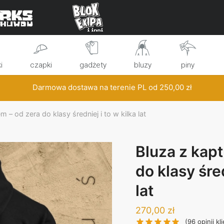
i
czapki
gadżety
bluzy
piny
Darmowa dostawa na terenie PL od
250,00
zł
m – od zera do klasy średniej i to w kilka lat
Bluza z kap
do klasy śred
lat
270,00
zł
(
96
opinii kl