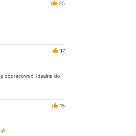
25
17
szę popracować. Idealna do
15
ł