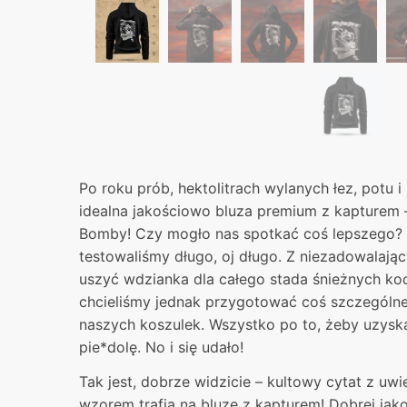
Po roku prób, hektolitrach wylanych łez, potu 
idealna jakościowo bluza premium z kapturem –
Bomby! Czy mogło nas spotkać coś lepszego?
testowaliśmy długo, oj długo. Z niezadowalaj
uszyć wdzianka dla całego stada śnieżnych k
chcieliśmy jednak przygotować coś szczególne
naszych koszulek. Wszystko po to, żeby uzyska
pie*dolę. No i się udało!
Tak jest, dobrze widzicie – kultowy cytat z u
wzorem trafia na bluzę z kapturem! Dobrej jako