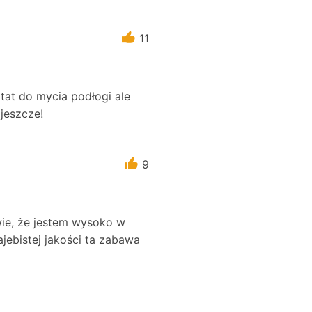
11
tat do mycia podłogi ale
 jeszcze!
9
wie, że jestem wysoko w
jebistej jakości ta zabawa