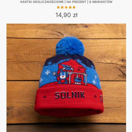
KARTKI OKOLICZNOŚCIOWE | NA PREZENT | 8 WARIANTÓW
14,90
zł
This
product
has
multiple
variants.
The
options
may
be
chosen
on
the
product
page