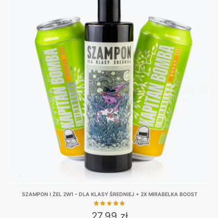
has
multiple
variants.
The
options
may
be
chosen
on
the
product
page
SZAMPON I ŻEL 2W1 – DLA KLASY ŚREDNIEJ + 2X MIRABELKA BOOST
27,99
zł