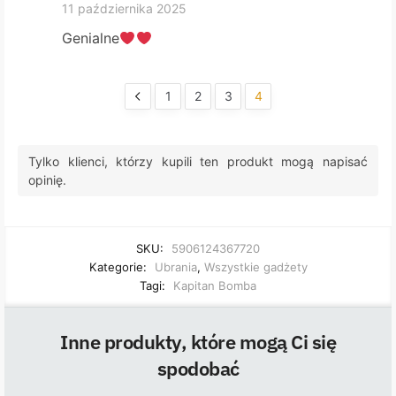
11 października 2025
Genialne
1
2
3
4
Tylko klienci, którzy kupili ten produkt mogą napisać
opinię.
SKU:
5906124367720
Kategorie:
Ubrania
,
Wszystkie gadżety
Tagi:
Kapitan Bomba
Inne produkty, które mogą Ci się
spodobać