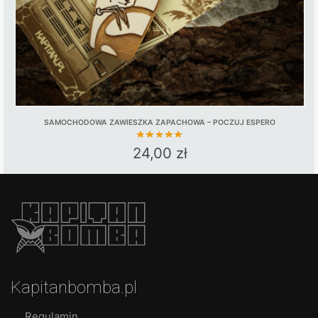
SAMOCHODOWA ZAWIESZKA ZAPACHOWA – POCZUJ ESPERO
24,00
zł
Kapitanbomba.pl
Regulamin