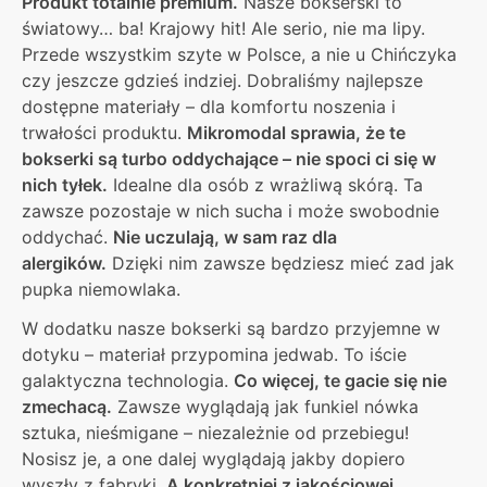
Produkt totalnie premium.
Nasze bokserski to
światowy… ba! Krajowy hit! Ale serio, nie ma lipy.
Przede wszystkim szyte w Polsce, a nie u Chińczyka
czy jeszcze gdzieś indziej. Dobraliśmy najlepsze
dostępne materiały – dla komfortu noszenia i
trwałości produktu.
Mikromodal sprawia, że te
bokserki są turbo oddychające – nie spoci ci się w
nich tyłek.
Idealne dla osób z wrażliwą skórą. Ta
zawsze pozostaje w nich sucha i może swobodnie
oddychać.
Nie uczulają, w sam raz dla
alergików.
Dzięki nim zawsze będziesz mieć zad jak
pupka niemowlaka.
W dodatku nasze bokserki są bardzo przyjemne w
dotyku – materiał przypomina jedwab. To iście
galaktyczna technologia.
Co więcej, te gacie się nie
zmechacą.
Zawsze wyglądają jak funkiel nówka
sztuka, nieśmigane – niezależnie od przebiegu!
Nosisz je, a one dalej wyglądają jakby dopiero
wyszły z fabryki.
A konkretniej z jakościowej,