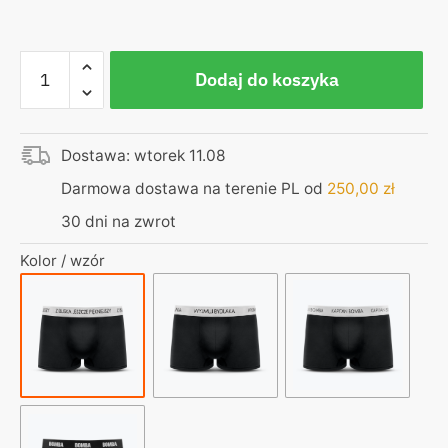
ilość
Dodaj do koszyka
Bokserki
|
Turbo
Dostawa: wtorek 11.08
oddychające
|
Darmowa dostawa na terenie PL od
250,00
zł
Z
30 dni na zwrot
bliska
jeszcze
Kolor / wzór
piękniejszy
|
Made
In
Poland