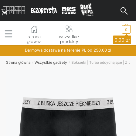
Skip
Skip
to
to
navigation
content
0
strona
wszystkie
0,00
zł
główna
produkty
Darmowa dostawa na terenie PL od
250,00
zł
Strona główna
Wszystkie gadżety
Bokserki | Turbo oddychające | Z blis
/
/