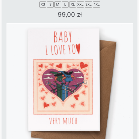
XS
S
M
L
XL
XXL
3XL
4XL
99,00
zł
This
product
has
multiple
variants.
The
options
may
be
chosen
on
the
product
page