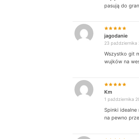
pasują do gra
jagodanie
23 października
Wszystko git m
wujków na wes
Km
1 października 
Spinki idealne
na pewno przep