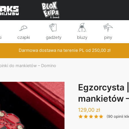
i
czapki
gadżety
bluzy
piny
Darmowa dostawa na terenie PL od
250,00
zł
pinki do mankietów – Domino
Egzorcysta |
mankietów 
129,00
zł
(
90
opinii kl