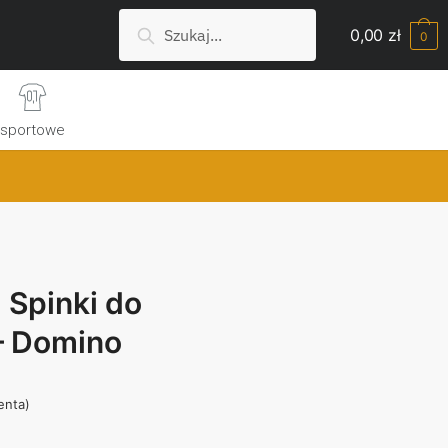
Szukaj:
Search
0,00
zł
0
sportowe
 Spinki do
– Domino
ienta)