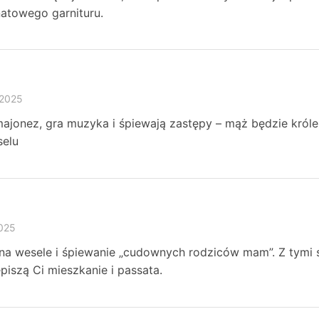
natowego garnituru.
 2025
ajonez, gra muzyka i śpiewają zastępy – mąż będzie króle
elu
2025
 na wesele i śpiewanie „cudownych rodziców mam”. Z tymi 
iszą Ci mieszkanie i passata.