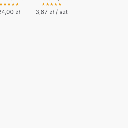
LODÓWKĘ
KAUCJI | 6-PAK | 6 X
330 ML
24,00
zł
3,67 zł / szt
.