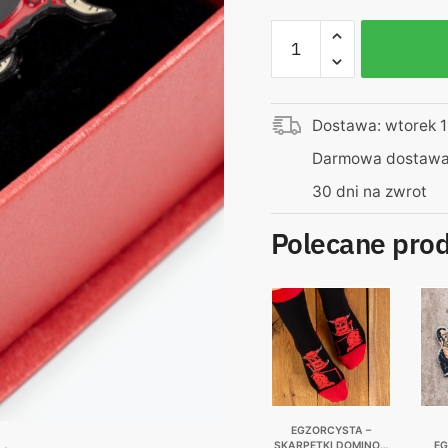
ilość
Egzorcysta
|
Spinki
Dostawa: wtorek 1
do
mankietów
Darmowa dostawa 
–
30 dni na zwrot
Domino
Polecane pro
EGZORCYSTA –
SKARPETKI DOMINO |
E