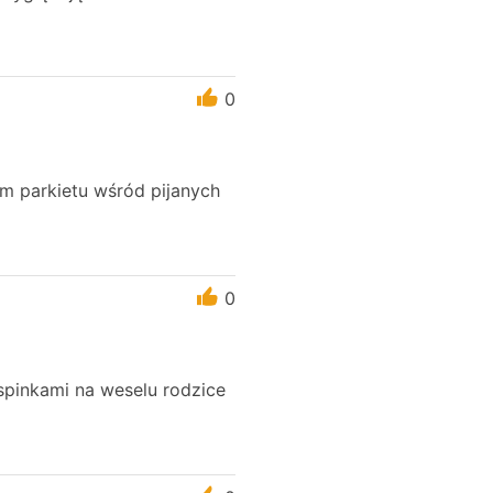
0
m parkietu wśród pijanych
0
spinkami na weselu rodzice