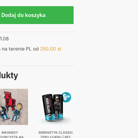
Dodaj do koszyka
1.08
na terenie PL od
250,00
zł
dukty
MAGNESY
ENERGETYK CLASSIC
GZORCYSTA NA
ZERO CUKRU | BEZ