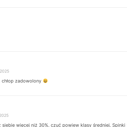
 2025
i, chłop zadowolony
 2025
z siebie więcej niż 30%, czuć powiew klasy średniej. Spink