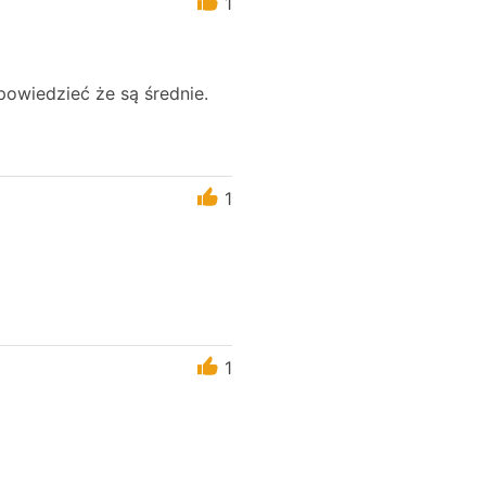
1
 powiedzieć że są średnie.
1
1