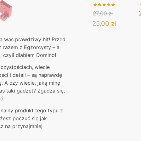
ŻEGNAJ BIEDO
PIĘKNA KUSICIELKO
27,00
zł
Original
Current
25,00
zł
price
price
This
a was prawdziwy hit! Przed
was:
product
is:
m razem z Egzorcysty – a
has
27,00 zł.
25,00 zł
, czyli diabłem Domino!
multiple
variants.
oczystościach, wiecie
The
ści i detali – są naprawdę
options
. A czy wiecie, jaką minę
may
as taki gadżet? Zgadza się,
be
ć.
chosen
inalny produkt tego typu z
on
żesz poczuć się jak
the
z na przynajmniej
product
page