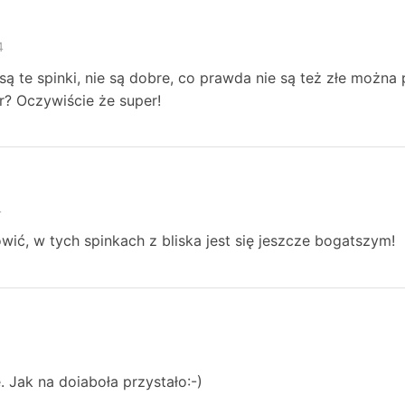
4
 są te spinki, nie są dobre, co prawda nie są też złe można
r? Oczywiście że super!
4
ić, w tych spinkach z bliska jest się jeszcze bogatszym!
e. Jak na doiaboła przystało:-)