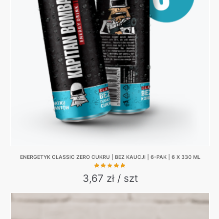
The
options
may
be
chosen
on
the
product
page
ENERGETYK CLASSIC ZERO CUKRU | BEZ KAUCJI | 6-PAK | 6 X 330 ML
3,67 zł / szt