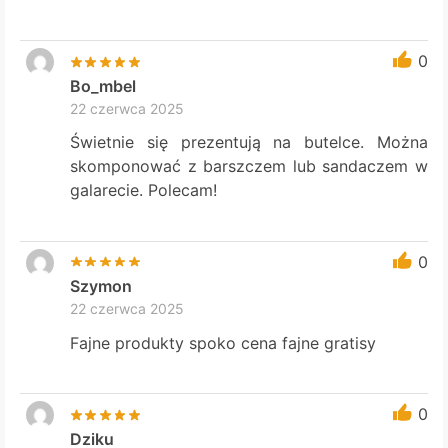
0
Bo_mbel
22 czerwca 2025
Świetnie się prezentują na butelce. Można
skomponować z barszczem lub sandaczem w
galarecie. Polecam!
0
Szymon
22 czerwca 2025
Fajne produkty spoko cena fajne gratisy
0
Dziku