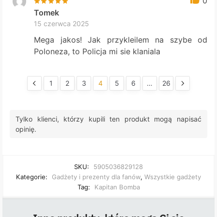
0
Tomek
15 czerwca 2025
Mega jakos! Jak przykleilem na szybe od
Poloneza, to Policja mi sie klaniala
1
2
3
4
5
6
…
26
Tylko klienci, którzy kupili ten produkt mogą napisać
opinię.
SKU:
5905036829128
Kategorie:
Gadżety i prezenty dla fanów
,
Wszystkie gadżety
Tag:
Kapitan Bomba