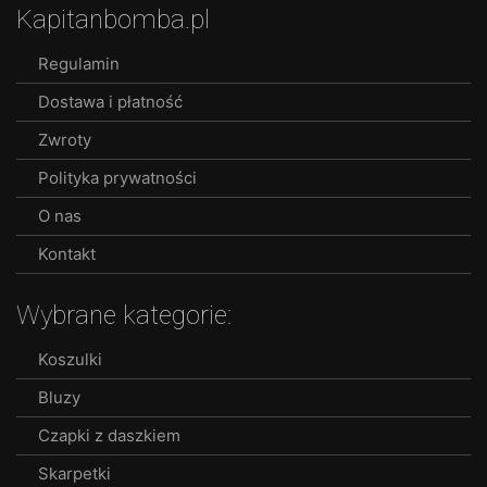
Kapitanbomba.pl
may
be
Regulamin
chosen
Dostawa i płatność
on
the
Zwroty
product
Polityka prywatności
page
O nas
Kontakt
Wybrane kategorie:
Koszulki
Bluzy
Czapki z daszkiem
Skarpetki