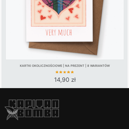
KARTKI OKOLICZNOŚCIOWE | NA PREZENT | 8 WARIANTÓW
14,90
zł
This
product
has
multiple
variants.
The
options