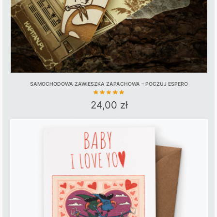
the
product
page
SAMOCHODOWA ZAWIESZKA ZAPACHOWA – POCZUJ ESPERO
24,00
zł