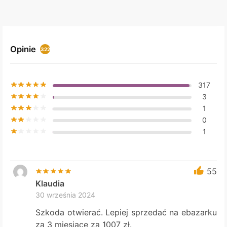
Opinie
322
317
3
1
0
1
55
Klaudia
30 września 2024
Szkoda otwierać. Lepiej sprzedać na ebazarku
za 3 miesiące za 1007 zł.