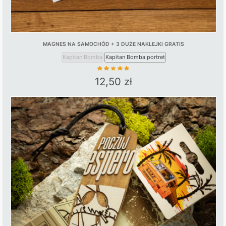
MAGNES NA SAMOCHÓD + 3 DUŻE NAKLEJKI GRATIS
Kapitan Bomba
Kapitan Bomba portret
12,50
zł
This
product
has
multiple
variants.
The
options
may
be
chosen
on