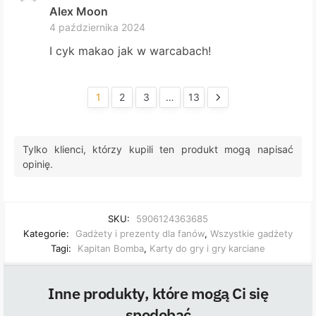
Alex Moon
4 października 2024
I cyk makao jak w warcabach!
1
2
3
…
13
Tylko klienci, którzy kupili ten produkt mogą napisać
opinię.
SKU:
5906124363685
Kategorie:
Gadżety i prezenty dla fanów
,
Wszystkie gadżety
Tagi:
Kapitan Bomba
,
Karty do gry i gry karciane
Inne produkty, które mogą Ci się
spodobać