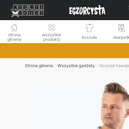
Skip
Skip
to
to
navigation
content
strona
wszystkie
koszulki
skarpetk
główna
produkty
Strona główna
Wszystkie gadżety
Koszula hawaj
/
/