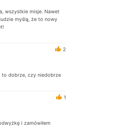
a, wszystkie misje. Nawet
 ludzie myślą, że to nowy
t!
2
y to dobrze, czy niedobrze
1
i podwyżkę i zamówiłem