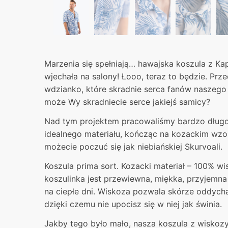
Marzenia się spełniają… hawajska koszula z Ka
wjechała na salony! Łooo, teraz to będzie. Pr
wdzianko, które skradnie serca fanów naszego
może Wy skradniecie serce jakiejś samicy?
Nad tym projektem pracowaliśmy bardzo długo
idealnego materiału, kończąc na kozackim wzor
możecie poczuć się jak niebiańskiej Skurvoali.
Koszula prima sort. Kozacki materiał – 100% wi
koszulinka jest przewiewna, miękka, przyjemna
na ciepłe dni. Wiskoza pozwala skórze oddych
dzięki czemu nie upocisz się w niej jak świnia.
Jakby tego było mało, nasza koszula z wiskozy 