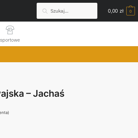
Szukaj:
Search
0,00
zł
0
sportowe
ajska – Jachaś
ienta)