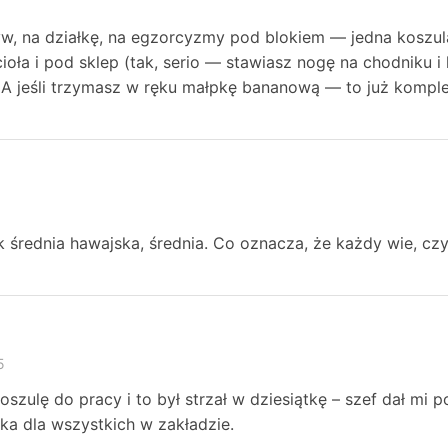
yw, na działkę, na egzorcyzmy pod blokiem — jedna koszul
ioła i pod sklep (tak, serio — stawiasz nogę na chodniku i
 A jeśli trzymasz w ręku małpkę bananową — to już komple
ak średnia hawajska, średnia. Co oznacza, że każdy wie, cz
5
oszulę do pracy i to był strzał w dziesiątkę – szef dał m
ka dla wszystkich w zakładzie.