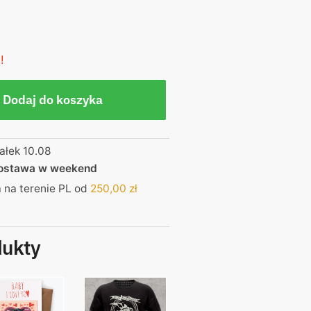
!
Dodaj do koszyka
ałek 10.08
dostawa w weekend
na terenie PL od
250,00
zł
dukty