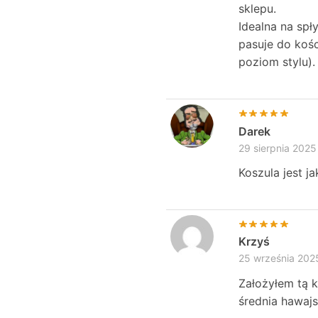
sklepu.
Idealna na spł
pasuje do kośc
poziom stylu).
Darek
29 sierpnia 2025
Koszula jest j
Krzyś
25 września 202
Założyłem tą k
średnia hawajs