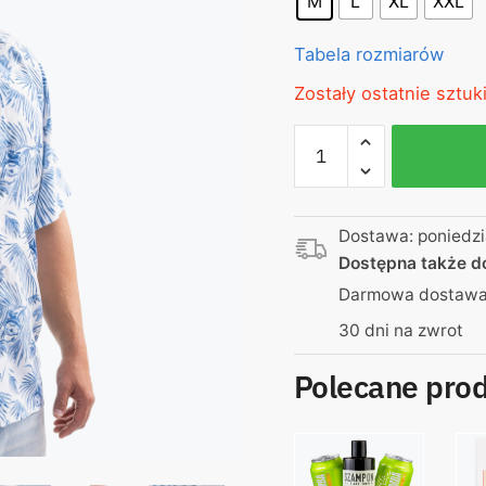
M
L
XL
XXL
Tabela rozmiarów
Zostały ostatnie sztuki
ilość
Koszula
hawajska
–
Dostawa: poniedzi
Jachaś
Dostępna także 
Darmowa dostawa 
30 dni na zwrot
Polecane pro