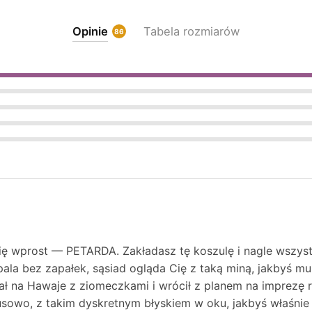
Opinie
Tabela rozmiarów
86
ę wprost — PETARDA. Zakładasz tę koszulę i nagle wszystk
dpala bez zapałek, sąsiad ogląda Cię z taką miną, jakbyś m
ał na Hawaje z ziomeczkami i wrócił z planem na imprezę r
susowo, z takim dyskretnym błyskiem w oku, jakbyś właśni