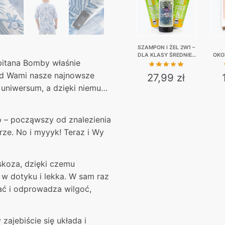
SZAMPON I ŻEL 2W1 –
DLA KLASY ŚREDNIEJ
OKO
pitana Bomby właśnie
+ 2X MIRABELKA
N
BOOST
zed Wami nasze najnowsze
27,99
zł
 uniwersum, a dzięki niemu…
 – począwszy od znalezienia
ze. No i myyyk! Teraz i Wy
skoza, dzięki czemu
 w dotyku i lekka. W sam raz
ać i odprowadza wilgoć,
zajebiście się układa i