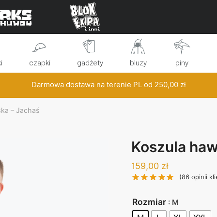
i
czapki
gadżety
bluzy
piny
Darmowa dostawa na terenie PL od
250,00
zł
ska – Jachaś
Koszula haw
159,00
zł
(
86
opinii kl
Rozmiar
: M