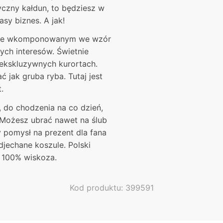
yczny kałdun, to będziesz w
sy biznes. A jak!
ięknie wkomponowanym we wzór
ych interesów. Świetnie
 ekskluzywnych kurortach.
 jak gruba ryba. Tutaj jest
.
, do chodzenia na co dzień,
 Możesz ubrać nawet na ślub
y pomysł na prezent dla fana
jechane koszule. Polski
ł: 100% wiskoza.
Kod produktu: 399591