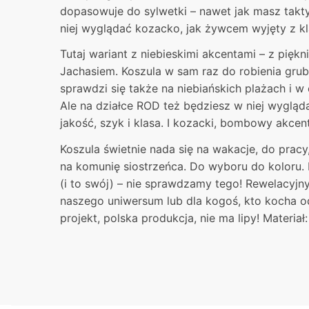
dopasowuje do sylwetki – nawet jak masz takt
niej wyglądać kozacko, jak żywcem wyjęty z kla
Tutaj wariant z niebieskimi akcentami – z p
Jachasiem. Koszula w sam raz do robienia grub
sprawdzi się także na niebiańskich plażach i w
Ale na działce ROD też będziesz w niej wyglądać
jakość, szyk i klasa. I kozacki, bombowy akcent
Koszula świetnie nada się na wakacje, do pracy
na komunię siostrzeńca. Do wyboru do koloru.
(i to swój) – nie sprawdzamy tego! Rewelacyjn
naszego uniwersum lub dla kogoś, kto kocha od
projekt, polska produkcja, nie ma lipy! Materia