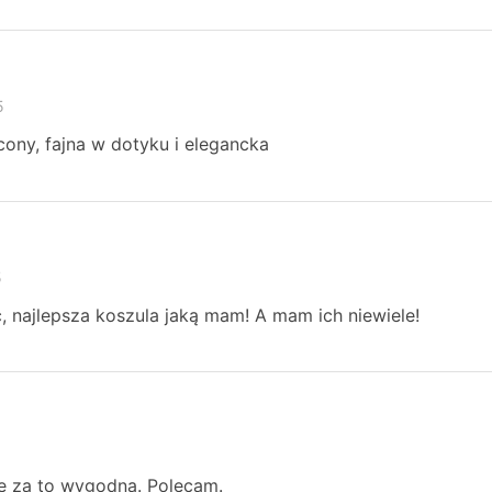
5
ony, fajna w dotyku i elegancka
5
, najlepsza koszula jaką mam! A mam ich niewiele!
e za to wygodna. Polecam.