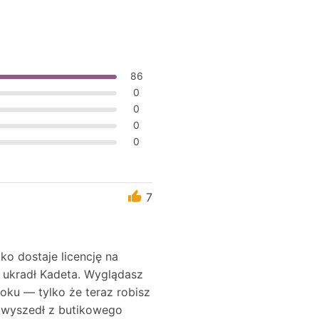
86
0
0
0
0
7
o dostaje licencję na
u ukradł Kadeta. Wyglądasz
oku — tylko że teraz robisz
e wyszedł z butikowego