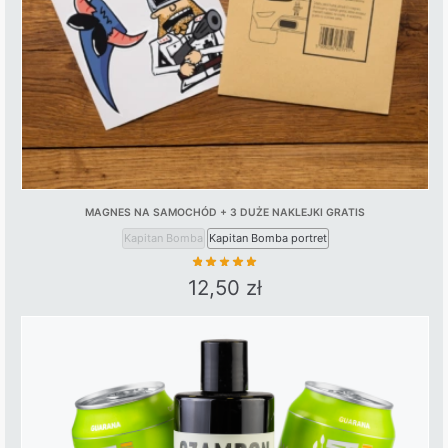
MAGNES NA SAMOCHÓD + 3 DUŻE NAKLEJKI GRATIS
Kapitan Bomba
Kapitan Bomba portret
12,50
zł
This
product
has
multiple
variants.
The