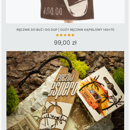
RĘCZNIK DO BUŹ I DO DUP | DUŻY RĘCZNIK KĄPIELOWY 140×70
99,00
zł