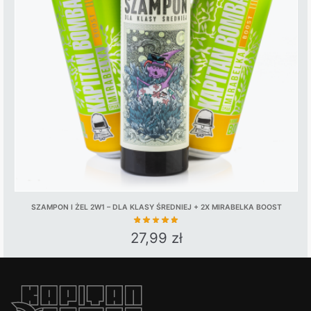
options
may
be
chosen
on
the
product
page
SZAMPON I ŻEL 2W1 – DLA KLASY ŚREDNIEJ + 2X MIRABELKA BOOST
27,99
zł