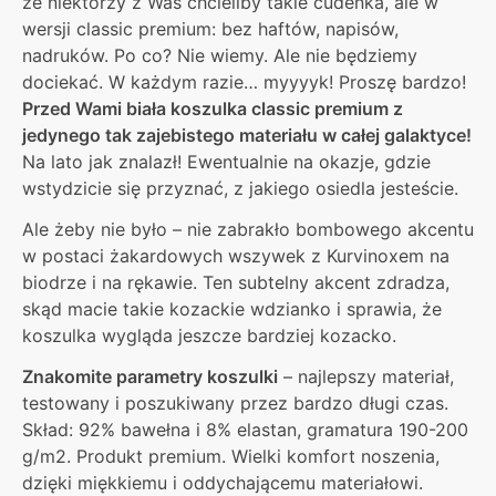
że niektórzy z Was chcieliby takie cudeńka, ale w
wersji classic premium: bez haftów, napisów,
nadruków. Po co? Nie wiemy. Ale nie będziemy
dociekać. W każdym razie… myyyyk! Proszę bardzo!
Przed Wami biała koszulka classic premium z
jedynego tak zajebistego materiału w całej galaktyce!
Na lato jak znalazł! Ewentualnie na okazje, gdzie
wstydzicie się przyznać, z jakiego osiedla jesteście.
Ale żeby nie było – nie zabrakło bombowego akcentu
w postaci żakardowych wszywek z Kurvinoxem na
biodrze i na rękawie. Ten subtelny akcent zdradza,
skąd macie takie kozackie wdzianko i sprawia, że
koszulka wygląda jeszcze bardziej kozacko.
Znakomite parametry koszulki
– najlepszy materiał,
testowany i poszukiwany przez bardzo długi czas.
Skład: 92% bawełna i 8% elastan, gramatura 190-200
g/m2. Produkt premium. Wielki komfort noszenia,
dzięki miękkiemu i oddychającemu materiałowi.