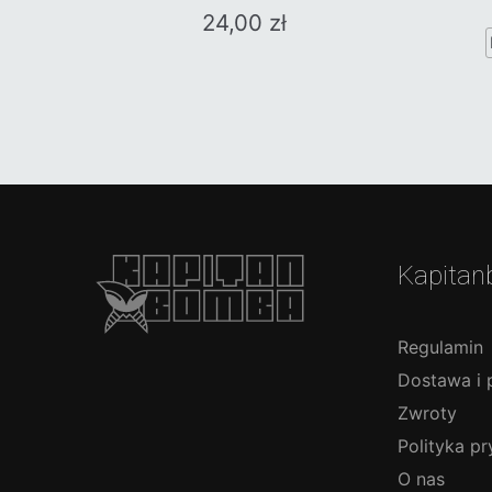
24,00
zł
Kapitan
Regulamin
Dostawa i 
Zwroty
Polityka p
O nas