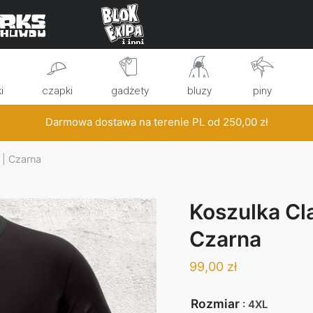
i
czapki
gadżety
bluzy
piny
Darmowa dostawa na terenie PL od
250,00
zł
 | Czarna
Koszulka Cl
Czarna
99,00
zł
Rozmiar
: 4XL