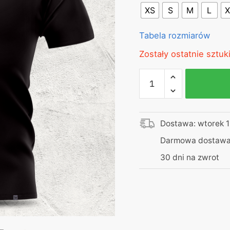
XS
S
M
L
X
Tabela rozmiarów
Zostały ostatnie sztuki
ilość
Koszulka
Classic
Premium
Dostawa: wtorek 1
|
Czarna
Darmowa dostawa 
30 dni na zwrot