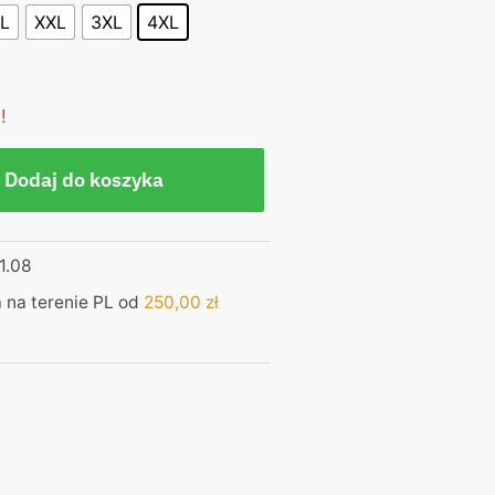
L
XXL
3XL
4XL
!
Dodaj do koszyka
1.08
na terenie PL od
250,00
zł