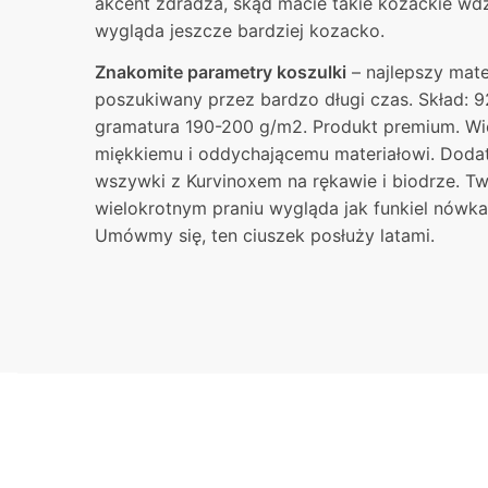
akcent zdradza, skąd macie takie kozackie wdz
wygląda jeszcze bardziej kozacko.
Znakomite parametry koszulki
– najlepszy mater
poszukiwany przez bardzo długi czas. Skład: 9
gramatura 190-200 g/m2. Produkt premium. Wie
miękkiemu i oddychającemu materiałowi. Dodat
wszywki z Kurvinoxem na rękawie i biodrze. T
wielokrotnym praniu wygląda jak funkiel nówka
Umówmy się, ten ciuszek posłuży latami.