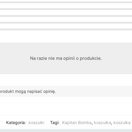
Na razie nie ma opinii o produkcie.
n produkt mogą napisać opinię.
9
Kategoria:
koszulki
Tagi:
Kapitan Bomba
,
koszulka
,
koszulka