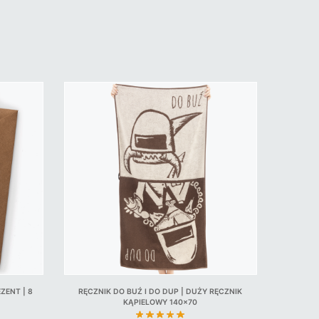
ZENT | 8
RĘCZNIK DO BUŹ I DO DUP | DUŻY RĘCZNIK
KĄPIELOWY 140×70