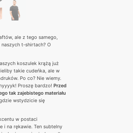
aftów, ale z tego samego,
 naszych t-shirtach? O
aszych koszulek krążą już
ieliby takie cudeńka, ale w
nadruków. Po co? Nie wiemy.
myyyyk! Proszę bardzo!
Przed
go tak zajebistego materiału
gdzie wstydzicie się
kcentu w postaci
i na rękawie. Ten subtelny