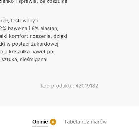
ianko i sprawia, że koszulka
iał, testowany i
2% bawełna i 8% elastan,
lki komfort noszenia, dzięki
ki w postaci żakardowej
woja koszulka nawet po
 sztuka, nieśmigana!
Kod produktu: 42019182
Opinie
Tabela rozmiarów
0