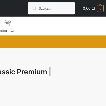
Szukaj:
Search
0,00
zł
0
sportowe
assic Premium |