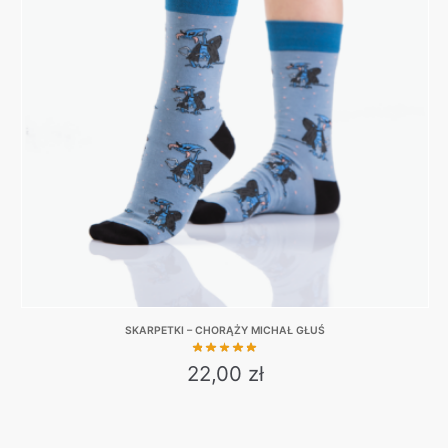
The
options
may
be
chosen
on
the
product
page
SKARPETKI – CHORĄŻY MICHAŁ GŁUŚ
22,00
zł
This
product