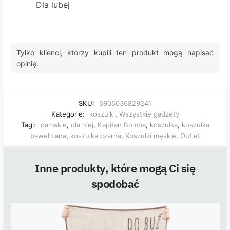
Dla lubej
Tylko klienci, którzy kupili ten produkt mogą napisać
opinię.
SKU:
5905036829241
Kategorie:
koszulki
,
Wszystkie gadżety
Tagi:
damskie
,
dla niej
,
Kapitan Bomba
,
koszulka
,
koszulka
bawełniana
,
koszulka czarna
,
Koszulki męskie
,
Outlet
Inne produkty, które mogą Ci się
spodobać