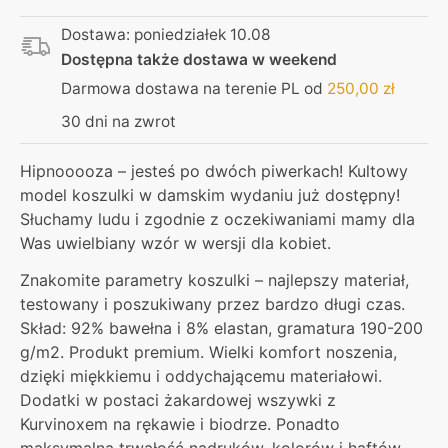
damska
Dostawa: poniedziałek 10.08
–
Dostępna także dostawa w weekend
hipnoza
Darmowa dostawa na terenie PL od
250,00
zł
30 dni na zwrot
Hipnooooza – jesteś po dwóch piwerkach! Kultowy
model koszulki w damskim wydaniu już dostępny!
Słuchamy ludu i zgodnie z oczekiwaniami mamy dla
Was uwielbiany wzór w wersji dla kobiet.
Znakomite parametry koszulki – najlepszy materiał,
testowany i poszukiwany przez bardzo długi czas.
Skład: 92% bawełna i 8% elastan, gramatura 190-200
g/m2. Produkt premium. Wielki komfort noszenia,
dzięki miękkiemu i oddychającemu materiałowi.
Dodatki w postaci żakardowej wszywki z
Kurvinoxem na rękawie i biodrze. Ponadto
maksymalna trwałość nadruków, kolorów i haftów –