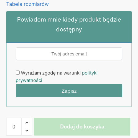
Tabela rozmiarów
Powiadom mnie kiedy produkt będzie
dostępny
Wyrażam zgodę na warunki
polityki
prywatności
ilość
Dodaj do koszyka
Koszulka
czarna