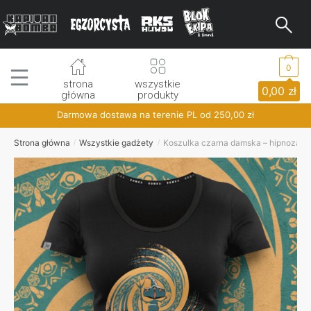
Skip
Skip
to
to
navigation
content
0
strona
wszystkie
0,00
zł
główna
produkty
Darmowa dostawa na terenie PL od
250,00
zł
Strona główna
Wszystkie gadżety
Koszulka czarna damska – hipnoza
/
/