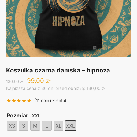
Koszulka czarna damska – hipnoza
Original
Current
99,00
zł
130,00
zł
price
price
Najniższa cena z 30 dni przed obniżką: 130,00 zł
was:
is:
130,00 zł.
99,00 zł.
(
11
opinii klienta)
Rozmiar
: XXL
XS
S
M
L
XL
XXL