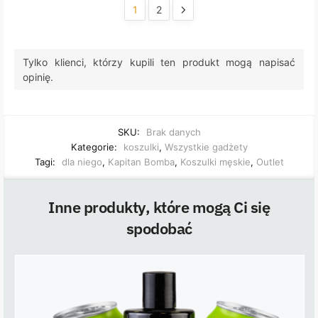
1
2
Tylko klienci, którzy kupili ten produkt mogą napisać
opinię.
SKU:
Brak danych
Kategorie:
koszulki
,
Wszystkie gadżety
Tagi:
dla niego
,
Kapitan Bomba
,
Koszulki męskie
,
Outlet
Inne produkty, które mogą Ci się
spodobać