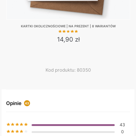
KARTKI OKOLICZNOŚCIOWE | NA PREZENT | 8 WARIANTÓW
14,90
zł
This
product
has
multiple
Kod produktu: 80350
variants.
The
options
may
Opinie
43
be
chosen
on
43
the
0
product