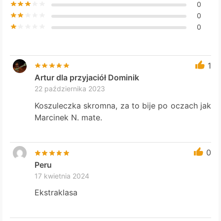
0
page
0
0
1
Artur dla przyjaciół Dominik
22 października 2023
Koszuleczka skromna, za to bije po oczach jak
Marcinek N. mate.
0
Peru
17 kwietnia 2024
Ekstraklasa