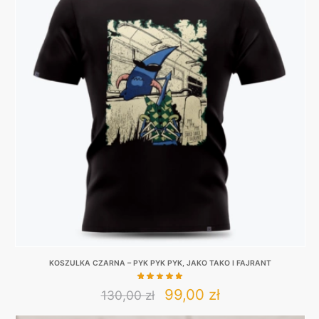
KOSZULKA CZARNA – PYK PYK PYK, JAKO TAKO I FAJRANT
Original
Current
99,00
zł
130,00
zł
This
price
price