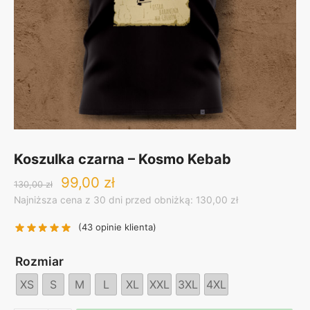
Koszulka czarna – Kosmo Kebab
Original
Current
99,00
zł
130,00
zł
price
price
Najniższa cena z 30 dni przed obniżką: 130,00 zł
was:
is:
130,00 zł.
99,00 zł.
(
43
opinie klienta)
Rozmiar
XS
S
M
L
XL
XXL
3XL
4XL