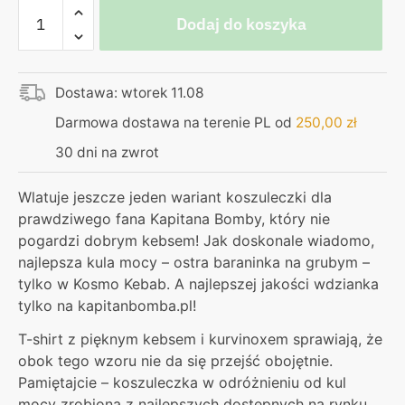
ilość
Dodaj do koszyka
Koszulka
czarna
–
Dostawa: wtorek 11.08
Kosmo
Kebab
Darmowa dostawa na terenie PL od
250,00
zł
30 dni na zwrot
Wlatuje jeszcze jeden wariant koszuleczki dla
prawdziwego fana Kapitana Bomby, który nie
pogardzi dobrym kebsem! Jak doskonale wiadomo,
najlepsza kula mocy – ostra baraninka na grubym –
tylko w Kosmo Kebab. A najlepszej jakości wdzianka
tylko na kapitanbomba.pl!
T-shirt z pięknym kebsem i kurvinoxem sprawiają, że
obok tego wzoru nie da się przejść obojętnie.
Pamiętajcie – koszuleczka w odróżnieniu od kul
mocy zrobiona z najlepszych dostępnych na rynku