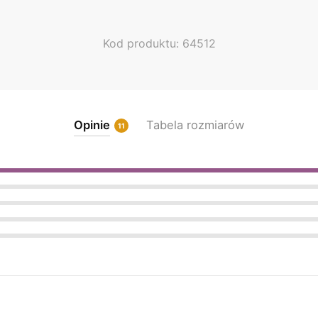
chosen
on
the
Kod produktu: 64512
product
page
Opinie
Tabela rozmiarów
11