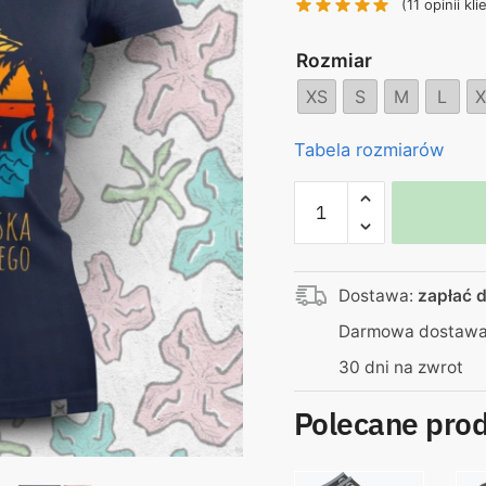
(
11
opinii kli
130,00 zł.
99
Rozmiar
XS
S
M
L
X
Tabela rozmiarów
ilość
Koszulka
damska
–
Dostawa:
zapłać d
średnia
hawajska
Darmowa dostawa 
dla
30 dni na zwrot
każdego
Polecane pro