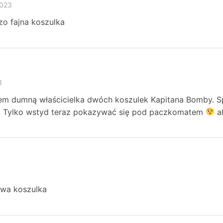
2023
zo fajna koszulka
3
tem dumną właścicielka dwóch koszulek Kapitana Bomby. Sp
u. Tylko wstyd teraz pokazywać się pod paczkomatem
al
owa koszulka