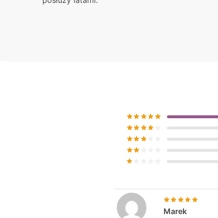
posłuży latami.
Marek