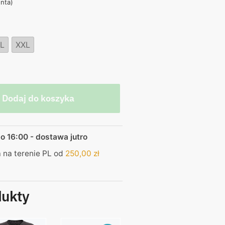
enta)
,00 zł.
L
XXL
Dodaj do koszyka
o 16:00 - dostawa jutro
na terenie PL od
250,00
zł
dukty