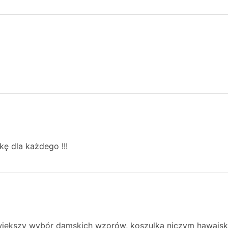
kę dla każdego !!!
 większy wybór damskich wzorów, koszulka niczym hawajska