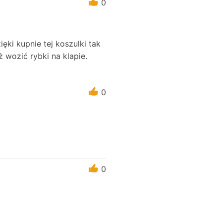
0
ęki kupnie tej koszulki tak
 wozić rybki na klapie.
0
0