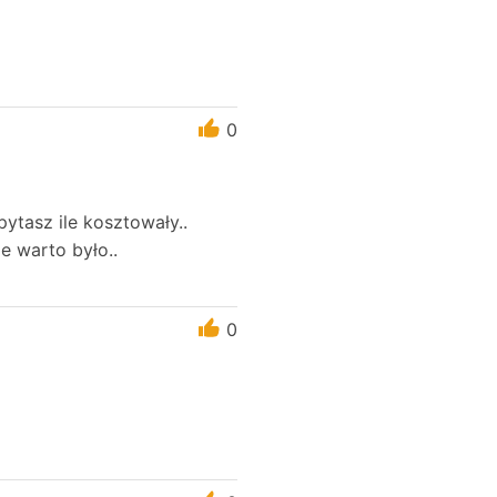
0
ytasz ile kosztowały..
e warto było..
0