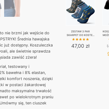
ZESTAW 3 PAR
KOSZ
o nie brzmi jak wejście do
SKARPET DO KOSTEK
MOŻE
o PSTRYK! Średnia hawajska
– OJCIEC PIJO,
A
BOMBA, ŻÓŁTY
ic już dostępny. Koszuleczka
47,00
zł
KURVINOX
ali, ale świetnie sprawdza
This
ąsiada zawiść zżera!
product
iał, testowany i
has
2% bawełna i 8% elastan,
multiple
lki komfort noszenia, dzięki
variants.
ki w postaci żakardowej
The
onadto maksymalna trwałość
options
nawet po wielokrotnym praniu
may
 Umówmy się, ten ciuszek
be