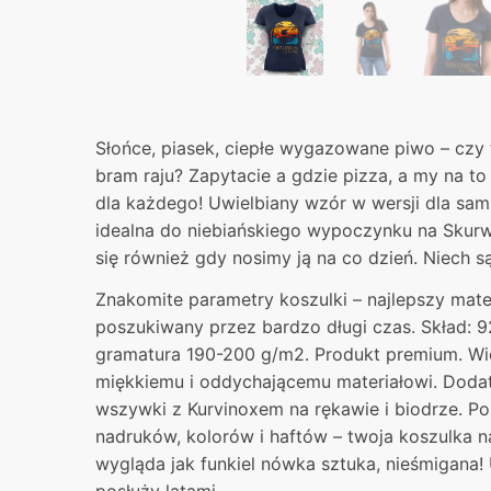
Słońce, piasek, ciepłe wygazowane piwo – czy t
bram raju? Zapytacie a gdzie pizza, a my na t
dla każdego! Uwielbiany wzór w wersji dla sam
idealna do niebiańskiego wypoczynku na Skurwo
się również gdy nosimy ją na co dzień. Niech s
Znakomite parametry koszulki – najlepszy mater
poszukiwany przez bardzo długi czas. Skład: 9
gramatura 190-200 g/m2. Produkt premium. Wie
miękkiemu i oddychającemu materiałowi. Dodat
wszywki z Kurvinoxem na rękawie i biodrze. P
nadruków, kolorów i haftów – twoja koszulka 
wygląda jak funkiel nówka sztuka, nieśmigana!