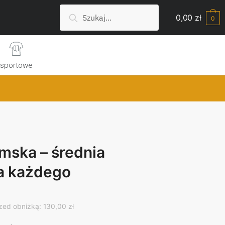
Szukaj:
Search
0,00
zł
0
sportowe
mska – średnia
a każdego
rrent
ice
zed obniżką: 130,00 zł