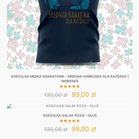
be
chosen
on
the
product
page
KOSZULKA MĘSKA GRANATOWA – ŚREDNIA HAWAJSKA DLA KAŻDEGO |
NIEBIESKA
Original
Current
99,00
zł
130,00
zł
This
price
price
product
was:
is:
KOSZULKA GALAK PIZZA – GŁUŚ
has
130,00 zł.
99,00 zł.
multiple
Original
Current
99,00
zł
130,00
zł
variants.
This
price
price