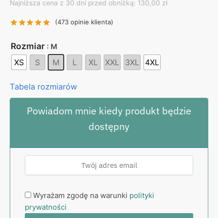
Najniższa cena z 30 dni przed obniżką: 130,00 zł
was:
is:
130,00 zł.
99,00 zł.
(
473
opinie klienta)
Rozmiar
: M
XS
S
M
L
XL
XXL
3XL
4XL
Tabela rozmiarów
Powiadom mnie kiedy produkt będzie
dostępny
Wyrażam zgodę na warunki
polityki
prywatności