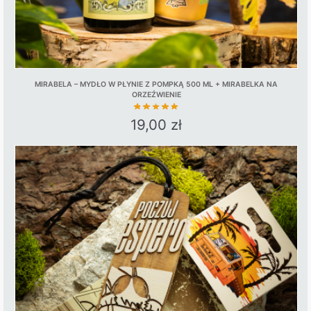
page
MIRABELA – MYDŁO W PŁYNIE Z POMPKĄ 500 ML + MIRABELKA NA
ORZEŹWIENIE
19,00
zł