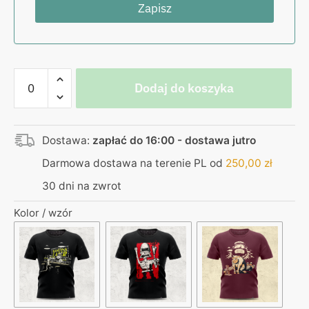
ilość
Dodaj do koszyka
Koszulka
–
Łęcina
Dostawa:
zapłać do 16:00 - dostawa jutro
–
może
Darmowa dostawa na terenie PL od
250,00
zł
nie
30 dni na zwrot
najtaniej,
ale
Kolor / wzór
jako
tako