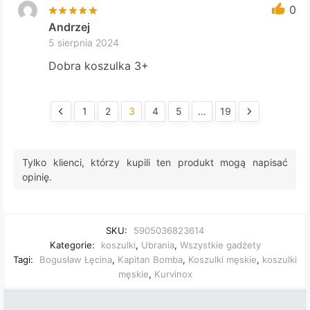
0
Andrzej
5 sierpnia 2024
Dobra koszulka 3+
1
2
3
4
5
…
19
Tylko klienci, którzy kupili ten produkt mogą napisać
opinię.
SKU:
5905036823614
Kategorie:
koszulki
,
Ubrania
,
Wszystkie gadżety
Tagi:
Bogusław Łęcina
,
Kapitan Bomba
,
Koszulki męskie
,
koszulki
męskie
,
Kurvinox