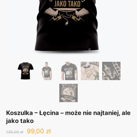
Koszulka – Łęcina – może nie najtaniej, ale
jako tako
Original
Current
99,00
zł
130,00
zł
price
price