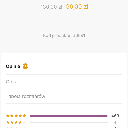
Original
Current
99,00
zł
130,00
zł
This
price
price
product
was:
is:
has
130,00 zł.
99,00 zł.
multiple
Kod produktu: 30891
variants.
The
options
may
Opinie
473
be
chosen
Opis
on
the
Tabela rozmiarów
product
page
469
4