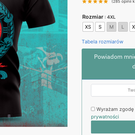
(
285
opinii k
130,00 zł.
99
Rozmiar
: 4XL
XS
S
M
L
X
Tabela rozmiarów
Powiadom mnie
Wyrażam zgodę 
prywatności