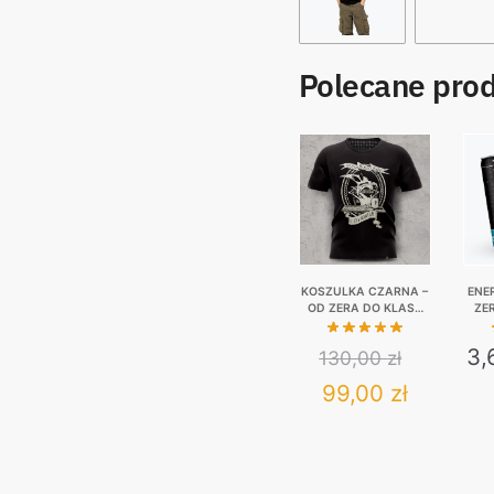
Polecane pro
KOSZULKA CZARNA –
ENE
OD ZERA DO KLASY
ZE
ŚREDNIEJ
KAUC
3,
130,00
zł
Original
Current
99,00
zł
price
price
This
was:
product
is:
has