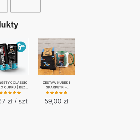
dukty
RGETYK CLASSIC
ZESTAW KUBEK I
RO CUKRU | BEZ
SKARPETKI –
JI | 6-PAK | 6 X
NIEWAŻNE CO MAM W
330 ML
SERCU…
67 zł / szt
59,00
zł
This
product
has
multiple