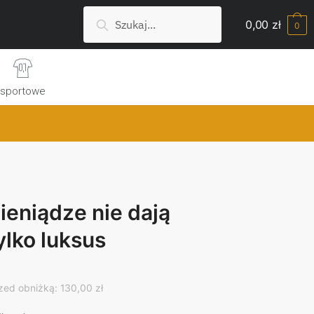
Szukaj:
Search
0,00
zł
0
sportowe
ieniądze nie dają
ylko luksus
rrent
ice
zed obniżką: 130,00 zł