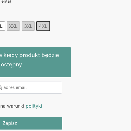
lienta)
,00 zł.
L
XXL
3XL
4XL
 kiedy produkt będzie
dostępny
na warunki
polityki