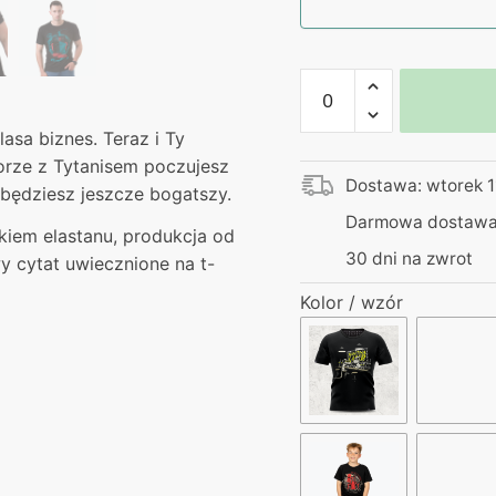
ilość
Koszulka
–
asa biznes. Teraz i Ty
Pieniądze
rze z Tytanisem poczujesz
Dostawa: wtorek 1
nie
a będziesz jeszcze bogatszy.
dają
Darmowa dostawa 
iem elastanu, produkcja od
szczęścia,
30 dni na zwrot
y cytat uwiecznione na t-
tylko
luksus
Kolor / wzór