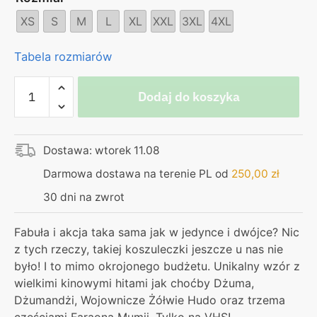
XS
S
M
L
XL
XXL
3XL
4XL
Tabela rozmiarów
ilość
Dodaj do koszyka
Koszulka
–
VHS
Dostawa: wtorek 11.08
Darmowa dostawa na terenie PL od
250,00
zł
30 dni na zwrot
Fabuła i akcja taka sama jak w jedynce i dwójce? Nic
z tych rzeczy, takiej koszuleczki jeszcze u nas nie
było! I to mimo okrojonego budżetu. Unikalny wzór z
wielkimi kinowymi hitami jak choćby Dżuma,
Dżumandżi, Wojownicze Żółwie Hudo oraz trzema