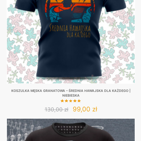
may
be
chosen
on
the
product
page
KOSZULKA MĘSKA GRANATOWA – ŚREDNIA HAWAJSKA DLA KAŻDEGO |
NIEBIESKA
Original
Current
99,00
zł
130,00
zł
This
price
price
product
was:
is:
has
130,00 zł.
99,00 zł.
multiple