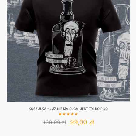
variants.
The
options
may
be
chosen
on
the
product
page
KOSZULKA – JUŻ NIE MA OJCA, JEST TYLKO PIJO
Original
Current
99,00
zł
130,00
zł
This
price
price