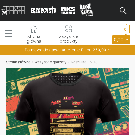
Skip
Skip
to
to
navigation
content
0
strona
wszystkie
0,00
zł
główna
produkty
Darmowa dostawa na terenie PL od
250,00
zł
Strona główna
Wszystkie gadżety
Koszulka – VHS
/
/