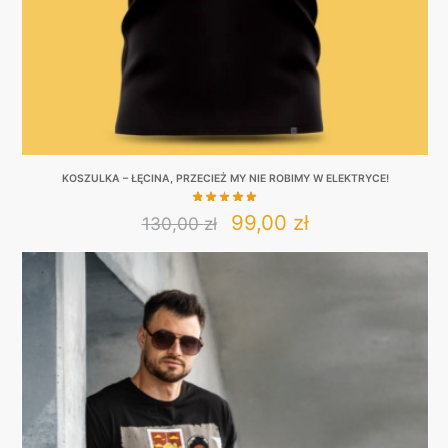
KOSZULKA – ŁĘCINA, PRZECIEŻ MY NIE ROBIMY W ELEKTRYCE!
Original
Current
99,00
zł
130,00
zł
This
price
price
product
was:
is:
has
130,00 zł.
99,00 zł.
multiple
variants.
The
options
may
be