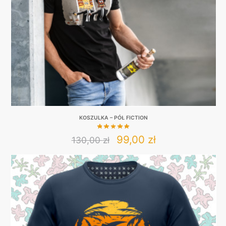
chosen
on
the
product
page
KOSZULKA – PÓŁ FICTION
Original
Current
99,00
zł
130,00
zł
This
price
price
product
was:
is:
has
130,00 zł.
99,00 zł.
multiple
variants.
The
options