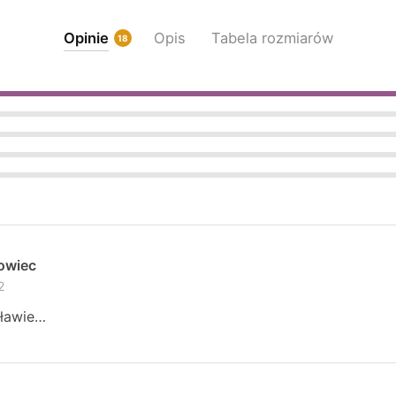
be
chosen
Opinie
Opis
Tabela rozmiarów
18
on
the
product
page
howiec
2
ławie…