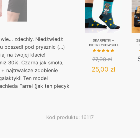
awie… zdechły. Niedźwiedź
SKARPETKI –
Z
PIETRZYKOWSKI I
zu poszedł pod prysznic (…)
MIRABELKI
NIE
aj na twojej klacie!
27,00
zł
niż 30%. Czarna jak smoła,
Original
Current
25,00
zł
 + najtrwalsze zdobienie
galaktyki! Ten model
price
price
This
chleda Farrel (jak ten piecyk
was:
product
is:
has
27,00 zł.
25,00 zł
multiple
variants.
Kod produktu: 16117
The
options
may