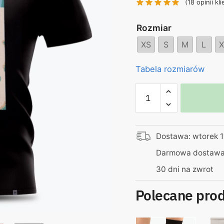
(
18
opinii kli
130,00 zł.
69
Rozmiar
XS
S
M
L
X
Tabela rozmiarów
ilość
Koszulka
Yeti
-
Dostawa: wtorek 1
śnieżny
koczkodan
Darmowa dostawa 
30 dni na zwrot
Polecane pro