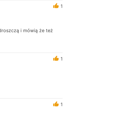
1
droszczą i mówią że też
1
1