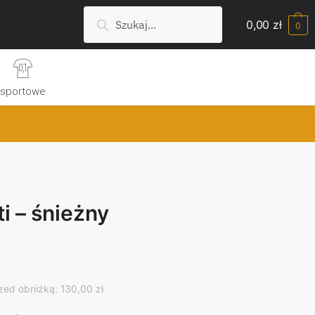
Szukaj:
Search
0,00
zł
0
sportowe
i – śnieżny
rrent
ice
zed obniżką: 130,00 zł