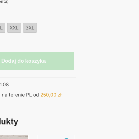
enta)
,00 zł.
L
XXL
3XL
Dodaj do koszyka
1.08
na terenie PL od
250,00
zł
dukty