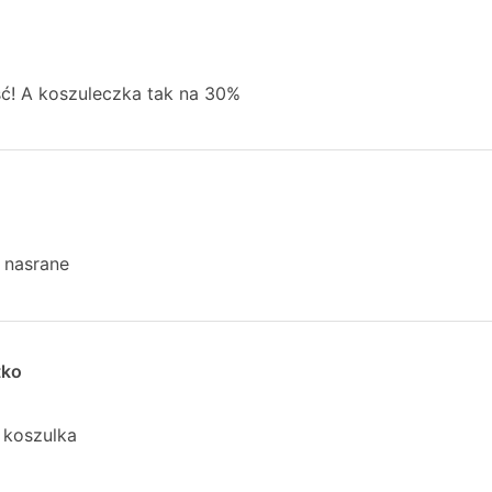
ść! A koszuleczka tak na 30%
 nasrane
tko
 koszulka