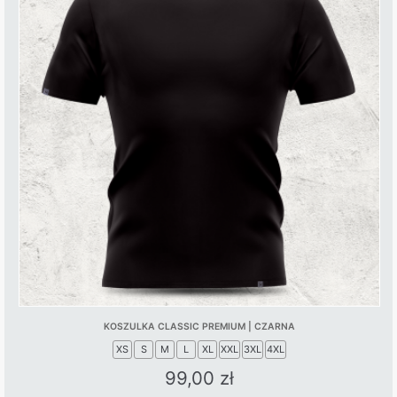
KOSZULKA CLASSIC PREMIUM | CZARNA
XS
S
M
L
XL
XXL
3XL
4XL
99,00
zł