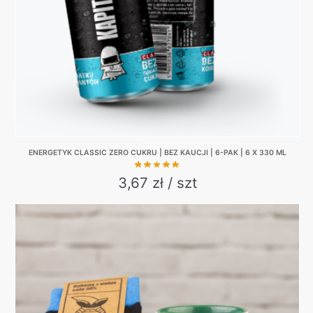
chosen
on
the
product
page
ENERGETYK CLASSIC ZERO CUKRU | BEZ KAUCJI | 6-PAK | 6 X 330 ML
3,67 zł / szt