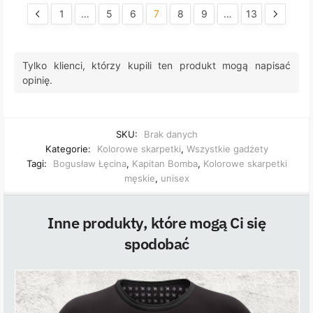
1
…
5
6
7
8
9
…
13
Tylko klienci, którzy kupili ten produkt mogą napisać
opinię.
SKU:
Brak danych
Kategorie:
Kolorowe skarpetki
,
Wszystkie gadżety
Tagi:
Bogusław Łęcina
,
Kapitan Bomba
,
Kolorowe skarpetki
męskie
,
unisex
Inne produkty, które mogą Ci się
spodobać