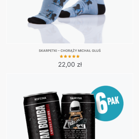
product
page
SKARPETKI – CHORĄŻY MICHAŁ GŁUŚ
22,00
zł
This
product
has
multiple
variants.
The
options
may
be