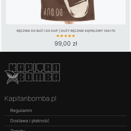
RĘCZNIK DO BUŹ I DO DUP | DUŻY RĘCZNIK KĄPIELOWY 140×70
99,00
zł
Kapitanbomba.pl
Regulamin
Dostawa i płatność
Zwroty