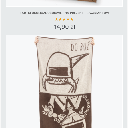
KARTKI OKOLICZNOŚCIOWE | NA PREZENT | 8 WARIANTÓW
14,90
zł
This
product
has
multiple
variants.
The
options
may
be
chosen
on
the
product
page