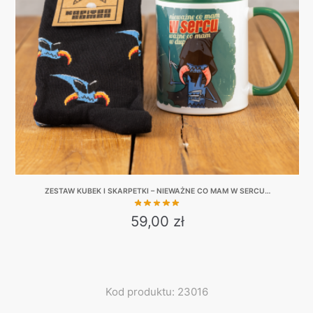
ZESTAW KUBEK I SKARPETKI – NIEWAŻNE CO MAM W SERCU…
59,00
zł
This
product
has
multiple
Kod produktu: 23016
variants.