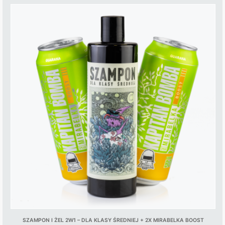
This
product
has
multiple
variants.
The
options
may
be
chosen
on
the
product
page
SZAMPON I ŻEL 2W1 – DLA KLASY ŚREDNIEJ + 2X MIRABELKA BOOST