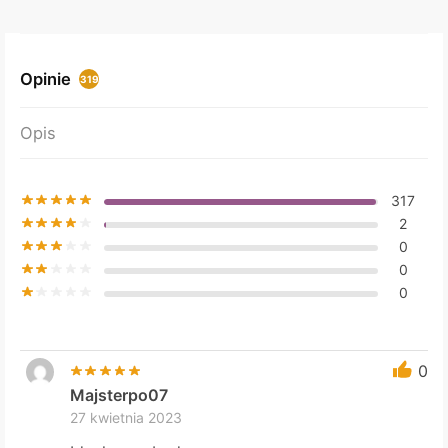
The
options
may
Opinie
319
be
chosen
Opis
on
the
product
317
page
2
0
0
0
0
Majsterpo07
27 kwietnia 2023