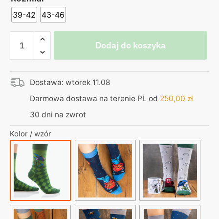
39-42
43-46
ilość
Dodaj do koszyka
Skarpetki
ciemne
-
Dostawa: wtorek 11.08
Łęcina
Darmowa dostawa na terenie PL od
250,00
zł
30 dni na zwrot
Kolor / wzór