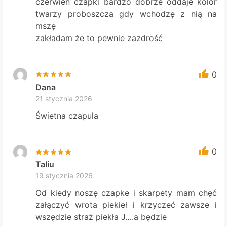
czerwień czapki bardzo dobrze oddaje kolor
twarzy proboszcza gdy wchodzę z nią na
mszę
zakładam że to pewnie zazdrość
0
Dana
21 stycznia 2026
Świetna czapula
0
Taliu
19 stycznia 2026
Od kiedy noszę czapke i skarpety mam chęć
załączyć wrota piekieł i krzyczeć zawsze i
wszędzie straż piekła J….a będzie