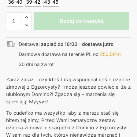
36-40
39-42
43-46
ilość
Dodaj do koszyka
Zestaw
zimowy
Domino
Dostawa:
zapłać do 16:00 - dostawa jutro
|
Egzorcysta
Darmowa dostawa na terenie PL od
250,00
zł
|
30 dni na zwrot
Czapka
+
Zaraz zaraz… czy ktoś tutaj wspominał coś o czapce
skarpetki
zimowej z Egzorcysty? I może jeszcze powiecie, że z
ulubionym Domino?! Zgadza się – marzenia się
spełniają! Myyyyk!
To cudeńko ma wszystko, aby z marszu stać się
hitem tej zimy. Przed Wami tematyczny zestaw
czapka zimowa + skarpetki z Domino z Egzorcysty!
W sam raz dla tych, którzy nienawidzą marznąć i