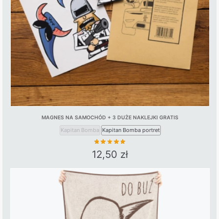
be
chosen
on
the
product
page
MAGNES NA SAMOCHÓD + 3 DUŻE NAKLEJKI GRATIS
Kapitan Bomba
Kapitan Bomba portret
12,50
zł
This
product
has
multiple
variants.