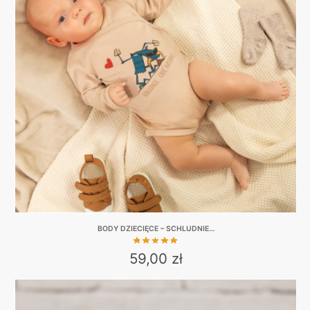
BODY DZIECIĘCE – SCHLUDNIE…
59,00
zł
This
product