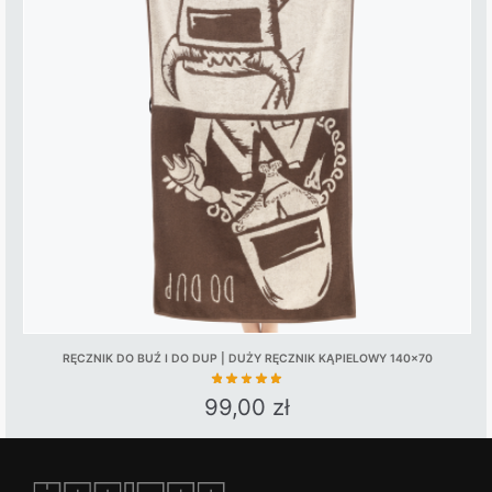
The
options
may
be
chosen
on
the
product
page
RĘCZNIK DO BUŹ I DO DUP | DUŻY RĘCZNIK KĄPIELOWY 140×70
99,00
zł