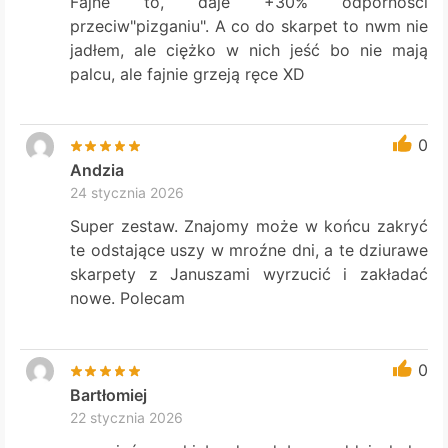
Fajne to, daje +30% odporności
przeciw"pizganiu". A co do skarpet to nwm nie
jadłem, ale ciężko w nich jeść bo nie mają
palcu, ale fajnie grzeją ręce XD
0
Andzia
24 stycznia 2026
Super zestaw. Znajomy może w końcu zakryć
te odstające uszy w mroźne dni, a te dziurawe
skarpety z Januszami wyrzucić i zakładać
nowe. Polecam
0
Bartłomiej
22 stycznia 2026