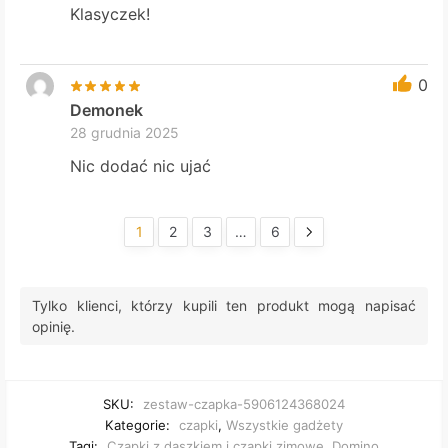
Klasyczek!
0
Demonek
28 grudnia 2025
Nic dodać nic ujać
1
2
3
…
6
Tylko klienci, którzy kupili ten produkt mogą napisać
opinię.
SKU:
zestaw-czapka-5906124368024
Kategorie:
czapki
,
Wszystkie gadżety
Tagi:
Czapki z daszkiem i czapki zimowe
,
Domino