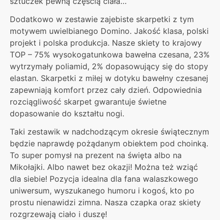
sztuczek pewną częścią ciała…
Dodatkowo w zestawie zajebiste skarpetki z tym
motywem uwielbianego Domino. Jakość klasa, polski
projekt i polska produkcja. Nasze skiety to krajowy
TOP – 75% wysokogatunkowa bawełna czesana, 23%
wytrzymały poliamid, 2% dopasowujący się do stopy
elastan. Skarpetki z miłej w dotyku bawełny czesanej
zapewniają komfort przez cały dzień. Odpowiednia
rozciągliwość skarpet gwarantuje świetne
dopasowanie do kształtu nogi.
Taki zestawik w nadchodzącym okresie świątecznym
będzie naprawdę pożądanym obiektem pod choinką.
To super pomysł na prezent na święta albo na
Mikołajki. Albo nawet bez okazji! Można też wziąć
dla siebie! Pozycja idealna dla fana walaszkowego
uniwersum, wyszukanego humoru i kogoś, kto po
prostu nienawidzi zimna. Nasza czapka oraz skiety
rozgrzewają ciało i duszę!