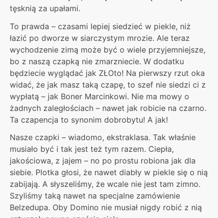
tęsknią za upałami.
To prawda – czasami lepiej siedzieć w piekle, niż
łazić po dworze w siarczystym mrozie. Ale teraz
wychodzenie zimą może być o wiele przyjemniejsze,
bo z naszą czapką nie zmarzniecie. W dodatku
będziecie wyglądać jak ZŁOto! Na pierwszy rzut oka
widać, że jak masz taką czapę, to szef nie siedzi ci z
wypłatą – jak Boner Marcinkowi. Nie ma mowy o
żadnych zaległościach – nawet jak robicie na czarno.
Ta czapencja to synonim dobrobytu! A jak!
Nasze czapki – wiadomo, ekstraklasa. Tak właśnie
musiało być i tak jest też tym razem. Ciepła,
jakościowa, z jajem – no po prostu robiona jak dla
siebie. Plotka głosi, że nawet diabły w piekle się o nią
zabijają. A słyszeliśmy, że wcale nie jest tam zimno.
Szyliśmy taką nawet na specjalne zamówienie
Belzedupa. Oby Domino nie musiał nigdy robić z nią