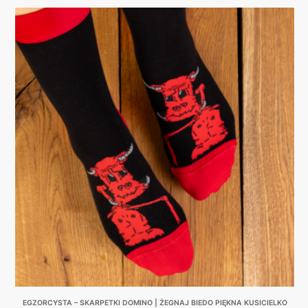
This
product
has
multiple
variants.
The
options
may
be
chosen
on
the
product
page
EGZORCYSTA – SKARPETKI DOMINO | ŻEGNAJ BIEDO PIĘKNA KUSICIELKO