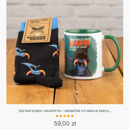
has
multiple
variants.
The
options
may
be
chosen
on
the
product
page
ZESTAW KUBEK I SKARPETKI – NIEWAŻNE CO MAM W SERCU…
59,00
zł