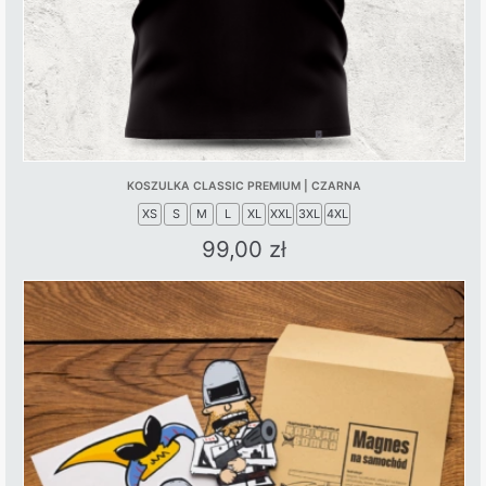
the
product
page
KOSZULKA CLASSIC PREMIUM | CZARNA
XS
S
M
L
XL
XXL
3XL
4XL
99,00
zł
This
product
has
multiple
variants.
The
options
may