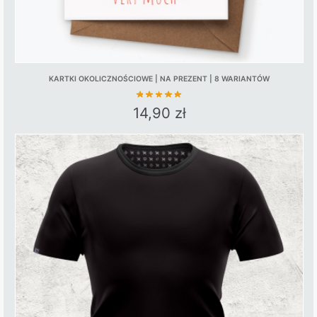
KARTKI OKOLICZNOŚCIOWE | NA PREZENT | 8 WARIANTÓW
14,90
zł
This
product
has
multiple
variants.
The
options
may
be
chosen
on