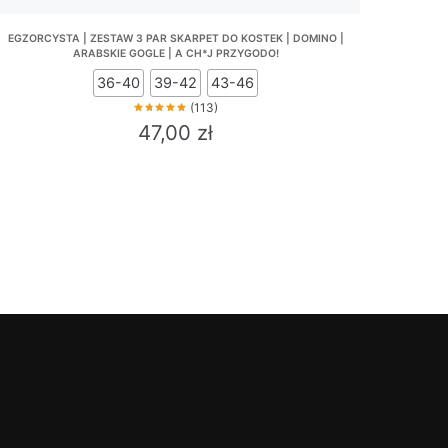
EGZORCYSTA | ZESTAW 3 PAR SKARPET DO KOSTEK | DOMINO |
ARABSKIE GOGLE | A CH*J PRZYGODO!
36-40
39-42
43-46
(113)
47,00
zł
This
product
has
multiple
variants.
The
options
may
be
chosen
on
the