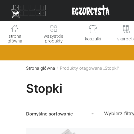
Skip
Skip
to
to
navigation
content
strona
wszystkie
koszulki
skarpetk
główna
produkty
Strona główna
Produkty otagowane „Stopki”
/
Stopki
Wybierz filtr