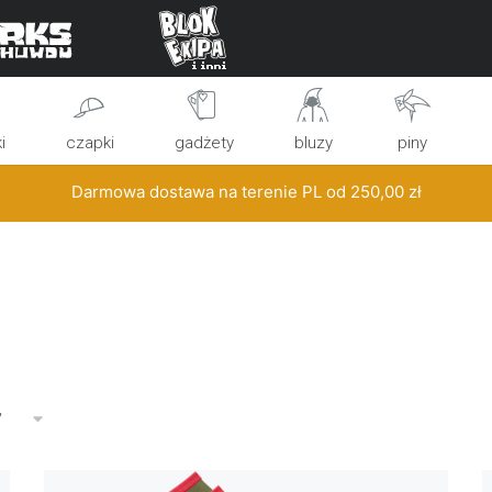
i
czapki
gadżety
bluzy
piny
Darmowa dostawa na terenie PL od
250,00
zł
y