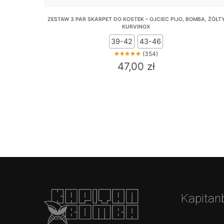
ZESTAW 3 PAR SKARPET DO KOSTEK – OJCIEC PIJO, BOMBA, ŻÓŁT
KURVINOX
39-42
43-46
(354)
47,00
zł
This
product
has
multiple
variants.
The
options
may
be
Kapitan
chosen
on
the