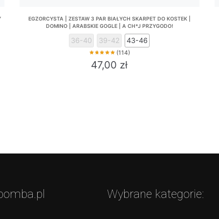
Y
EGZORCYSTA | ZESTAW 3 PAR BIAŁYCH SKARPET DO KOSTEK |
DOMINO | ARABSKIE GOGLE | A CH*J PRZYGODO!
36-40
39-42
43-46
(114)
47,00
zł
This
product
has
multiple
variants.
The
options
may
be
bomba.pl
Wybrane kategorie:
chosen
on
the