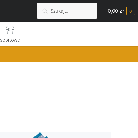
Szukaj:
Search
0,00
zł
0
sportowe