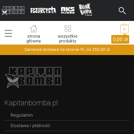
0
strona
wszystkie
0,00
zł
główna
produkty
Darmowa dostawa na terenie PL od
250,00
zł
Kapitanbomba.pl
Regulamin
Dostawa i płatność