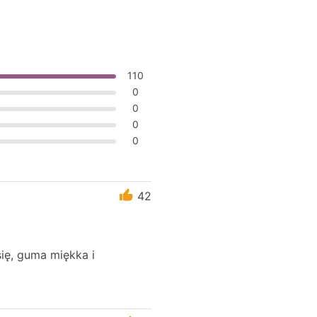
110
0
0
0
0
42
się, guma miękka i