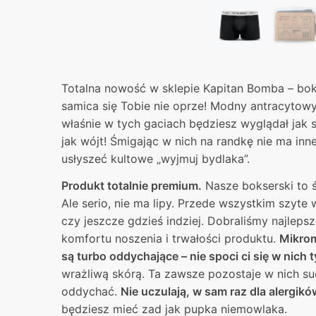
Totalna nowość w sklepie Kapitan Bomba – bok
samica się Tobie nie oprze! Modny antracytowy
właśnie w tych gaciach będziesz wyglądał jak s
jak wójt! Śmigając w nich na randkę nie ma innej
usłyszeć kultowe „wyjmuj bydlaka”.
Produkt totalnie premium.
Nasze bokserski to ś
Ale serio, nie ma lipy. Przede wszystkim szyte 
czy jeszcze gdzieś indziej. Dobraliśmy najleps
komfortu noszenia i trwałości produktu.
Mikrom
są turbo oddychające – nie spoci ci się w nich t
wrażliwą skórą. Ta zawsze pozostaje w nich s
oddychać.
Nie uczulają, w sam raz dla alergikó
będziesz mieć zad jak pupka niemowlaka.