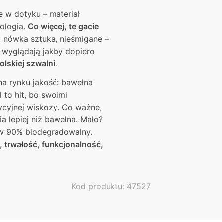
was:
product
is:
 w dotyku – materiał
has
27,00 zł.
25,00 zł
ologia.
Co więcej, te gacie
multiple
l nówka sztuka, nieśmigane –
variants.
j wyglądają jakby dopiero
The
olskiej szwalni.
options
may
a rynku jakość: bawełna
be
 to hit, bo
swoimi
chosen
ycyjnej wiskozy
. Co ważne,
on
ia lepiej niż bawełna. Mało?
the
 w 90% biodegradowalny.
product
 trwałość, funkcjonalność,
page
Kod produktu: 47527