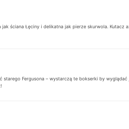
 jak ściana Łęciny i delikatna jak pierze skurwola. Kutacz a
ć starego Fergusona – wystarczą te bokserki by wyglądać j
!