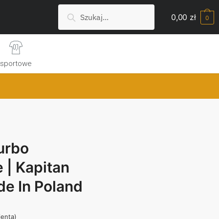
Szukaj:
Search
0,00
zł
0
sportowe
urbo
 | Kapitan
e In Poland
ienta)