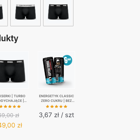
dukty
KSERKI | TURBO
ENERGETYK CLASSIC
DDYCHAJĄCE |
ZERO CUKRU | BEZ
PITAN BOMBA |
KAUCJI | 6-PAK | 6 X
DE IN POLAND |
330 ML
3,67 zł / szt
69,00
zł
ZARNA GUMA
Original
Current
49,00
zł
price
price
This