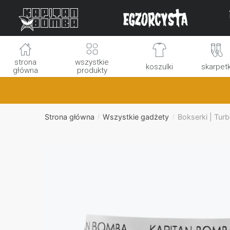
Skip
Skip
to
to
navigation
content
strona
wszystkie
koszulki
skarpetk
główna
produkty
Strona główna
Wszystkie gadżety
Bokserki | Tur
/
/