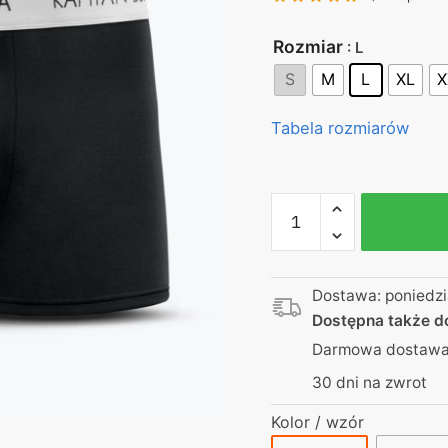
Rozmiar
: L
S
M
L
XL
X
Tabela rozmiarów
ilość
Bokserki
|
Turbo
Dostawa: poniedzi
oddychające
Dostępna także 
|
Darmowa dostawa 
Kapitan
Bomba
30 dni na zwrot
|
Kolor / wzór
Made