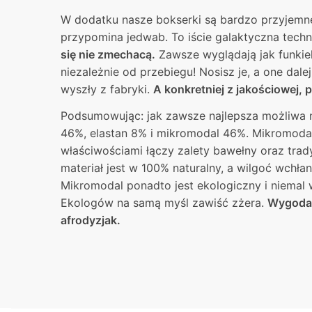
W dodatku nasze bokserki są bardzo przyjemne
przypomina jedwab. To iście galaktyczna techn
się nie zmechacą.
Zawsze wyglądają jak funkie
niezależnie od przebiegu! Nosisz je, a one dale
wyszły z fabryki.
A konkretniej z jakościowej, p
Podsumowując: jak zawsze najlepsza możliwa n
46%, elastan 8% i mikromodal 46%. Mikromodal
właściwościami łączy zalety bawełny oraz trad
materiał jest w 100% naturalny, a wilgoć wchłan
Mikromodal ponadto jest ekologiczny i niemal
Ekologów na samą myśl zawiść zżera.
Wygoda,
afrodyzjak.