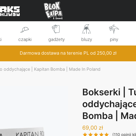
i
czapki
gadżety
bluzy
piny
Darmowa dostawa na terenie PL od
250,00
zł
bo oddychające | Kapitan Bomba | Made In Poland
Bokserki | T
oddychające
Bomba | Mad
69,00
zł
(
110
opinii kl