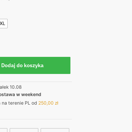
XL
Dodaj do koszyka
ałek 10.08
dostawa w weekend
na terenie PL od
250,00
zł