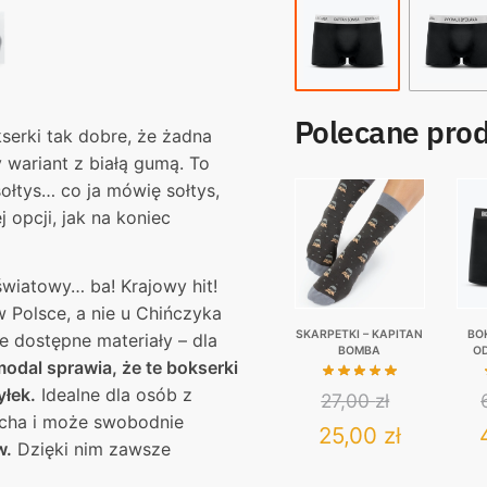
In
Poland
Polecane pro
serki tak dobre, że żadna
 wariant z białą gumą. To
ołtys… co ja mówię sołtys,
 opcji, jak na koniec
wiatowy… ba! Krajowy hit!
w Polsce, a nie u Chińczyka
SKARPETKI – KAPITAN
BO
ze dostępne materiały – dla
BOMBA
O
odal sprawia, że te bokserki
KA
MA
yłek.
Idealne dla osób z
27,00
zł
C
ucha i może swobodnie
Original
Current
25,00
zł
w.
Dzięki nim zawsze
price
price
This