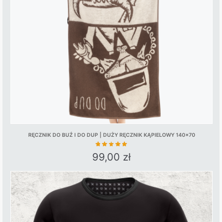
may
be
chosen
on
the
product
page
RĘCZNIK DO BUŹ I DO DUP | DUŻY RĘCZNIK KĄPIELOWY 140×70
99,00
zł