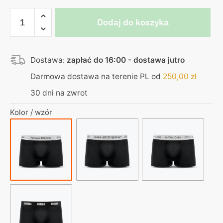
ilość
Dodaj do koszyka
Bokserki
|
Turbo
Dostawa:
zapłać do 16:00 - dostawa jutro
oddychające
|
Darmowa dostawa na terenie PL od
250,00
zł
Wyjmuj
30 dni na zwrot
bydlaka
|
Kolor / wzór
Made
in
Poland