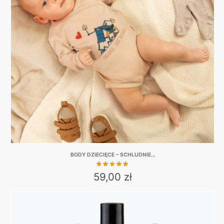
BODY DZIECIĘCE – SCHLUDNIE…
59,00
zł
This
product
has