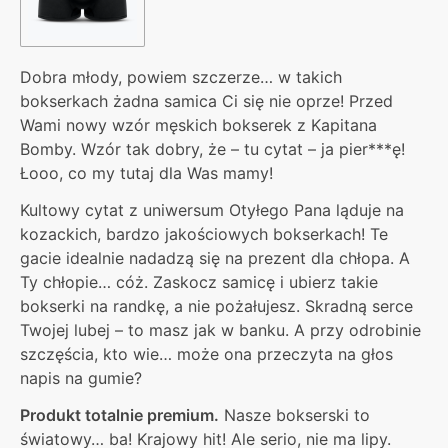
Dobra młody, powiem szczerze… w takich
bokserkach żadna samica Ci się nie oprze! Przed
Wami nowy wzór męskich bokserek z Kapitana
Bomby. Wzór tak dobry, że – tu cytat – ja pier***ę!
Łooo, co my tutaj dla Was mamy!
Kultowy cytat z uniwersum Otyłego Pana ląduje na
kozackich, bardzo jakościowych bokserkach! Te
gacie idealnie nadadzą się na prezent dla chłopa. A
Ty chłopie… cóż. Zaskocz samicę i ubierz takie
bokserki na randkę, a nie pożałujesz. Skradną serce
Twojej lubej – to masz jak w banku. A przy odrobinie
szczęścia, kto wie… może ona przeczyta na głos
napis na gumie?
Produkt totalnie premium.
Nasze bokserski to
światowy… ba! Krajowy hit! Ale serio, nie ma lipy.