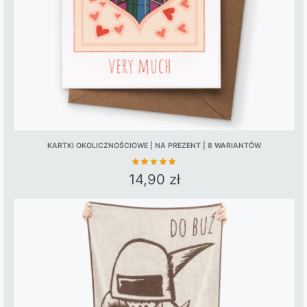
KARTKI OKOLICZNOŚCIOWE | NA PREZENT | 8 WARIANTÓW
14,90
zł
This
product
has
multiple
variants.
The
options