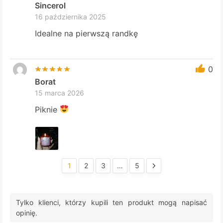
Sincerol
16 października 2025
Idealne na pierwszą randkę
0
Borat
15 marca 2026
Piknie
1
2
3
…
5
Tylko klienci, którzy kupili ten produkt mogą napisać
opinię.