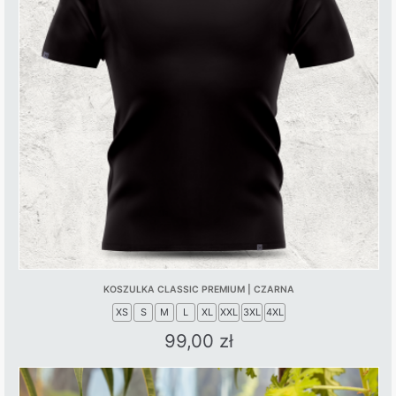
KOSZULKA CLASSIC PREMIUM | CZARNA
XS
S
M
L
XL
XXL
3XL
4XL
99,00
zł
This
product