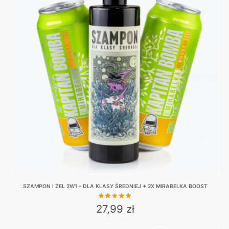
multiple
variants.
The
options
may
be
chosen
on
the
product
page
SZAMPON I ŻEL 2W1 – DLA KLASY ŚREDNIEJ + 2X MIRABELKA BOOST
27,99
zł