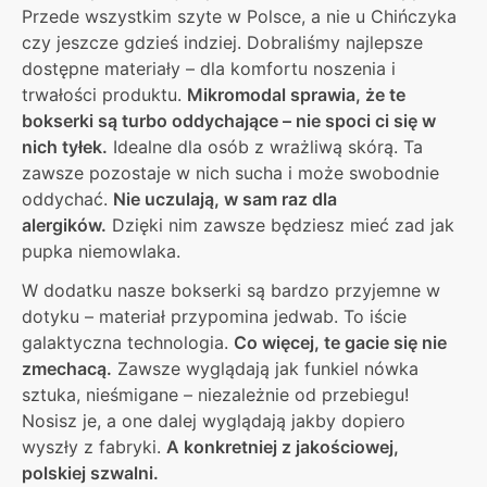
Przede wszystkim szyte w Polsce, a nie u Chińczyka
czy jeszcze gdzieś indziej. Dobraliśmy najlepsze
dostępne materiały – dla komfortu noszenia i
trwałości produktu.
Mikromodal sprawia, że te
bokserki są turbo oddychające – nie spoci ci się w
nich tyłek.
Idealne dla osób z wrażliwą skórą. Ta
zawsze pozostaje w nich sucha i może swobodnie
oddychać.
Nie uczulają, w sam raz dla
alergików.
Dzięki nim zawsze będziesz mieć zad jak
pupka niemowlaka.
W dodatku nasze bokserki są bardzo przyjemne w
dotyku – materiał przypomina jedwab. To iście
galaktyczna technologia.
Co więcej, te gacie się nie
zmechacą.
Zawsze wyglądają jak funkiel nówka
sztuka, nieśmigane – niezależnie od przebiegu!
Nosisz je, a one dalej wyglądają jakby dopiero
wyszły z fabryki.
A konkretniej z jakościowej,
polskiej szwalni.