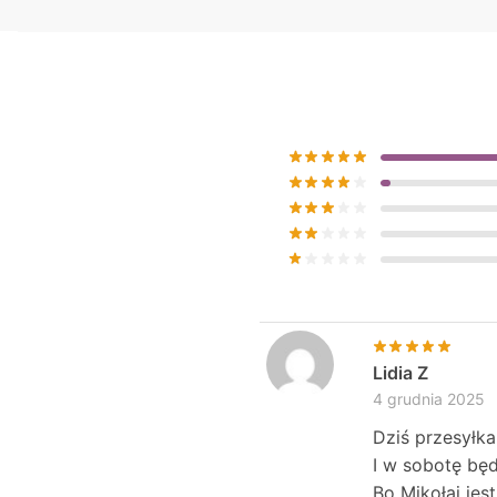
Lidia Z
4 grudnia 2025
Dziś przesyłk
I w sobotę bę
Bo Mikołaj jes