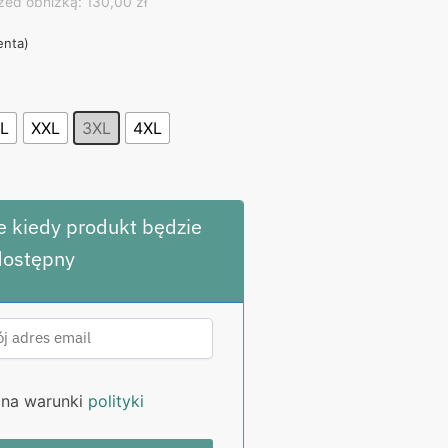
ice
zed obniżką: 130,00 zł
ienta)
,00 zł.
L
XXL
3XL
4XL
 kiedy produkt będzie
dostępny
na warunki
polityki