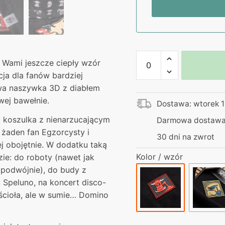
ilość
 Wami jeszcze ciepły wzór
Egzorcysta
ja dla fanów bardziej
|
owa naszywka 3D z diabłem
Koszulka
wej bawełnie.
Dostawa: wtorek 1
czarna
|
a koszulka z nienarzucającym
Darmowa dostawa 
Naszywka
 żaden fan Egzorcysty i
30 dni na zwrot
3D
ej obojętnie. W dodatku taką
Premium
Kolor / wzór
e: do roboty (nawet jak
Domino
ż podwójnie), do budy z
 Speluno, na koncert disco-
ścioła, ale w sumie… Domino