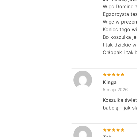
Więc Domino z
Egzorcysta tez
Więc w prezen
Koniec tego w
Bo koszulka je
I tak dziekie w
Chłopak i tak 
Kinga
5 maja 2026
Koszulka świet
babcią – jak s