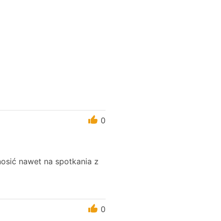
0
nosić nawet na spotkania z
0