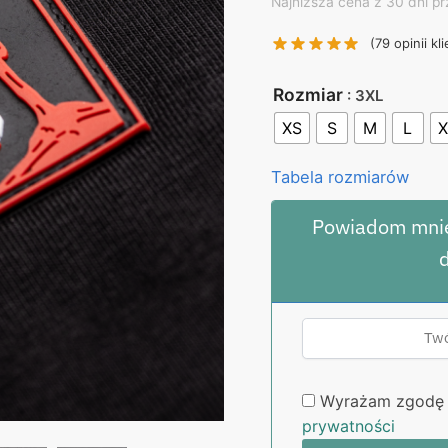
price
pr
Najniższa cena z 30 dni pr
was:
is:
(
79
opinii kl
130,00 zł.
99
Rozmiar
: 3XL
XS
S
M
L
X
Tabela rozmiarów
Powiadom mnie
Wyrażam zgodę 
prywatności