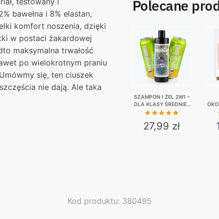
iał, testowany i
Polecane pro
2% bawełna i 8% elastan,
lki komfort noszenia, dzięki
ki w postaci żakardowej
adto maksymalna trwałość
nawet po wielokrotnym praniu
 Umówmy się, ten ciuszek
zczęścia nie dają. Ale taka
SZAMPON I ŻEL 2W1 –
DLA KLASY ŚREDNIEJ
OKO
+ 2X MIRABELKA
N
BOOST
27,99
zł
Kod produktu: 380495