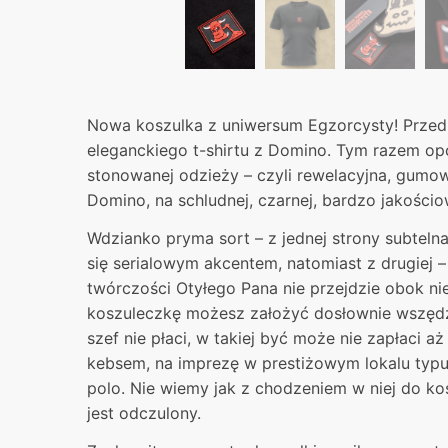
Nowa koszulka z uniwersum Egzorcysty! Przed
eleganckiego t-shirtu z Domino. Tym razem opc
stonowanej odzieży – czyli rewelacyjna, gum
Domino, na schludnej, czarnej, bardzo jakościo
Wdzianko pryma sort – z jednej strony subteln
się serialowym akcentem, natomiast z drugiej –
twórczości Otyłego Pana nie przejdzie obok ni
koszuleczkę możesz założyć dosłownie wszędzi
szef nie płaci, w takiej być może nie zapłaci a
kebsem, na imprezę w prestiżowym lokalu typu
polo. Nie wiemy jak z chodzeniem w niej do ko
jest odczulony.