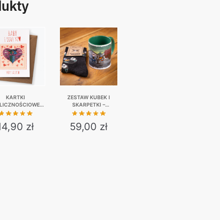
dukty
KARTKI
ZESTAW KUBEK I
LICZNOŚCIOWE |
SKARPETKI –
A PREZENT | 8
SZAMBIARZE
WARIANTÓW
14,90
zł
59,00
zł
This
This
product
product
has
has
multiple
multiple
variants.
variants.
The
The
options
options