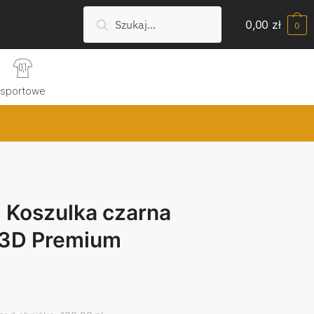
Szukaj:
Search
0,00
zł
0
sportowe
| Koszulka czarna
 3D Premium
rrent