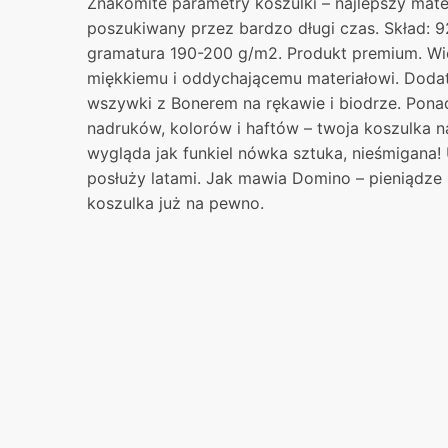
Znakomite parametry koszulki – najlepszy mater
poszukiwany przez bardzo długi czas. Skład: 9
gramatura 190-200 g/m2. Produkt premium. Wie
miękkiemu i oddychającemu materiałowi. Dodat
wszywki z Bonerem na rękawie i biodrze. Pon
nadruków, kolorów i haftów – twoja koszulka 
wygląda jak funkiel nówka sztuka, nieśmigana!
posłuży latami. Jak mawia Domino – pieniądze s
koszulka już na pewno.