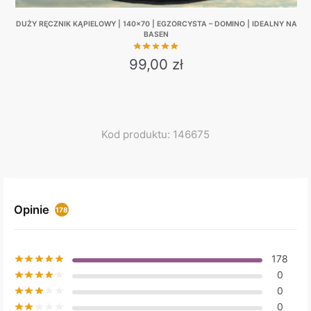
DUŻY RĘCZNIK KĄPIELOWY | 140×70 | EGZORCYSTA – DOMINO | IDEALNY NA
BASEN
99,00
zł
Kod produktu: 146675
Opinie
178
178
0
0
0