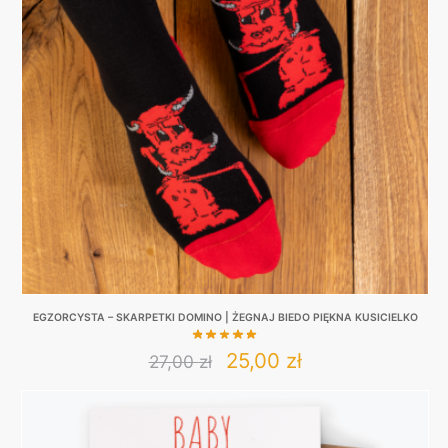
EGZORCYSTA – SKARPETKI DOMINO | ŻEGNAJ BIEDO PIĘKNA KUSICIELKO
Original
Current
25,00
zł
27,00
zł
This
price
price
product
was:
is:
has