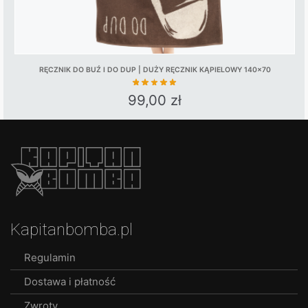
RĘCZNIK DO BUŹ I DO DUP | DUŻY RĘCZNIK KĄPIELOWY 140×70
99,00
zł
Kapitanbomba.pl
Regulamin
Dostawa i płatność
Zwroty