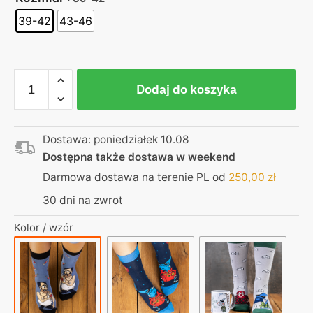
39-42
43-46
ilość
Dodaj do koszyka
Egzorcysta
-
skarpetki
Dostawa: poniedziałek 10.08
Boner
Dostępna także dostawa w weekend
z
flaszką
Darmowa dostawa na terenie PL od
250,00
zł
30 dni na zwrot
Kolor / wzór