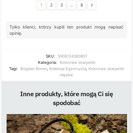
1
2
3
…
8
Tylko klienci, którzy kupili ten produkt mogą napisać
opinię.
SKU:
5906124360851
Kategoria:
Kolorowe skarpetki
Tagi:
Bogdan Boner
,
Kolekcja Egzorcysta
,
Kolorowe skarpetki
męskie
Inne produkty, które mogą Ci się
spodobać