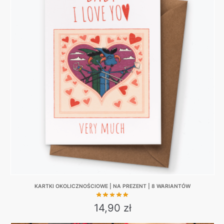
27,00 zł.
25,00 zł.
multiple
variants.
The
options
may
be
chosen
on
the
product
page
KARTKI OKOLICZNOŚCIOWE | NA PREZENT | 8 WARIANTÓW
14,90
zł
This