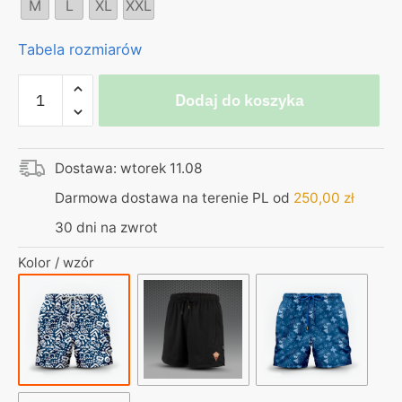
M
L
XL
XXL
Tabela rozmiarów
ilość
Dodaj do koszyka
Elastyczne
spodenki
kąpielowe
Dostawa: wtorek 11.08
premium
–
Darmowa dostawa na terenie PL od
250,00
zł
Bomba,
30 dni na zwrot
kurvinox
Kolor / wzór