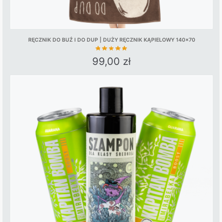
RĘCZNIK DO BUŹ I DO DUP | DUŻY RĘCZNIK KĄPIELOWY 140×70
99,00
zł