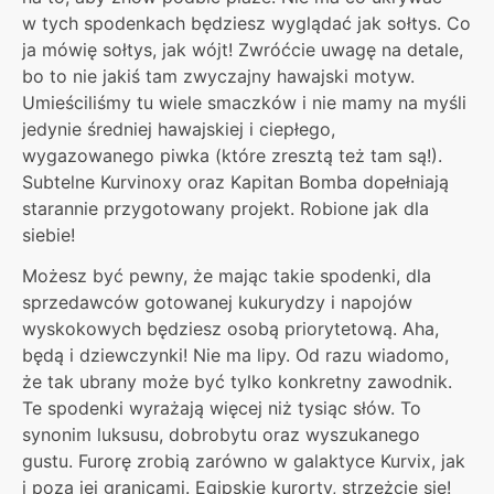
w tych spodenkach będziesz wyglądać jak sołtys. Co
ja mówię sołtys, jak wójt! Zwróćcie uwagę na detale,
bo to nie jakiś tam zwyczajny hawajski motyw.
Umieściliśmy tu wiele smaczków i nie mamy na myśli
jedynie średniej hawajskiej i ciepłego,
wygazowanego piwka (które zresztą też tam są!).
Subtelne Kurvinoxy oraz Kapitan Bomba dopełniają
starannie przygotowany projekt. Robione jak dla
siebie!
Możesz być pewny, że mając takie spodenki, dla
sprzedawców gotowanej kukurydzy i napojów
wyskokowych będziesz osobą priorytetową. Aha,
będą i dziewczynki! Nie ma lipy. Od razu wiadomo,
że tak ubrany może być tylko konkretny zawodnik.
Te spodenki wyrażają więcej niż tysiąc słów. To
synonim luksusu, dobrobytu oraz wyszukanego
gustu. Furorę zrobią zarówno w galaktyce Kurvix, jak
i poza jej granicami. Egipskie kurorty, strzeżcie się!