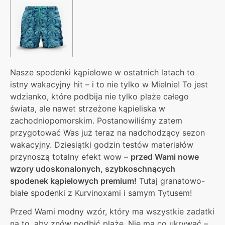
Nasze spodenki kąpielowe w ostatnich latach to
istny wakacyjny hit – i to nie tylko w Mielnie! To jest
wdzianko, które podbija nie tylko plaże całego
świata, ale nawet strzeżone kąpieliska w
zachodniopomorskim. Postanowiliśmy zatem
przygotować Was już teraz na nadchodzący sezon
wakacyjny. Dziesiątki godzin testów materiałów
przynoszą totalny efekt wow –
przed Wami nowe
wzory udoskonalonych, szybkoschnących
spodenek kąpielowych premium!
Tutaj granatowo-
białe spodenki z Kurvinoxami i samym Tytusem!
Przed Wami modny wzór, który ma wszystkie zadatki
na to, aby znów podbić plaże. Nie ma co ukrywać –