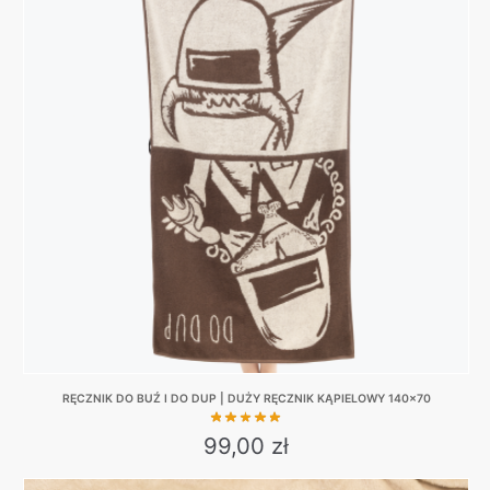
RĘCZNIK DO BUŹ I DO DUP | DUŻY RĘCZNIK KĄPIELOWY 140×70
99,00
zł