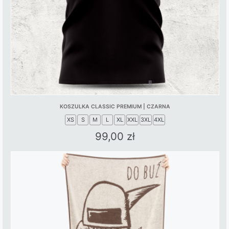
KOSZULKA CLASSIC PREMIUM | CZARNA
XS
S
M
L
XL
XXL
3XL
4XL
99,00
zł
This
product
has
multiple
variants.
The
options