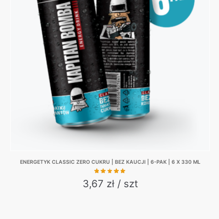
The
options
may
be
chosen
on
the
product
page
ENERGETYK CLASSIC ZERO CUKRU | BEZ KAUCJI | 6-PAK | 6 X 330 ML
3,67 zł / szt