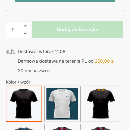
ilość
Dodaj do koszyka
Koszulka
czarna
haft
Dostawa: wtorek 11.08
kurvinox
szary
Darmowa dostawa na terenie PL od
250,00
zł
30 dni na zwrot
Kolor / wzór