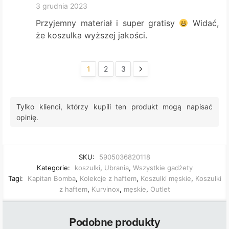
3 grudnia 2023
Przyjemny materiał i super gratisy
Widać,
że koszulka wyższej jakości.
1
2
3
Tylko klienci, którzy kupili ten produkt mogą napisać
opinię.
SKU:
5905036820118
Kategorie:
koszulki
,
Ubrania
,
Wszystkie gadżety
Tagi:
Kapitan Bomba
,
Kolekcje z haftem
,
Koszulki męskie
,
Koszulki
z haftem
,
Kurvinox
,
męskie
,
Outlet
Podobne produkty